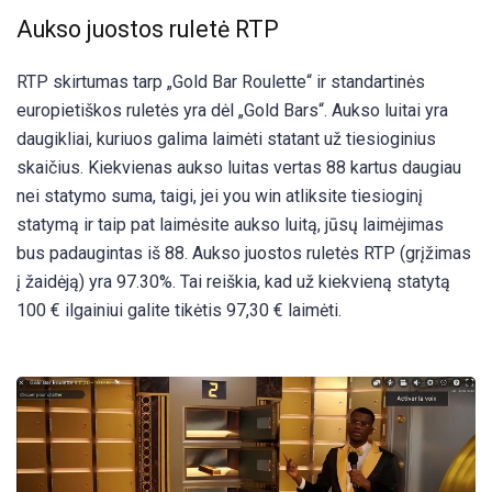
Aukso juostos ruletė RTP
RTP skirtumas tarp „Gold Bar Roulette“ ir standartinės
europietiškos ruletės yra dėl „Gold Bars“. Aukso luitai yra
daugikliai, kuriuos galima laimėti statant už tiesioginius
skaičius. Kiekvienas aukso luitas vertas 88 kartus daugiau
nei statymo suma, taigi, jei you win atliksite tiesioginį
statymą ir taip pat laimėsite aukso luitą, jūsų laimėjimas
bus padaugintas iš 88. Aukso juostos ruletės RTP (grįžimas
į žaidėją) yra 97.30%. Tai reiškia, kad už kiekvieną statytą
100 € ilgainiui galite tikėtis 97,30 € laimėti.