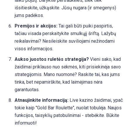
laiko pojūtį. Darykite pertraukėles, šiek tiek
išsitieskite, užkąskite. Jūsų nugara (ir smegenys)
jums padėkos.
Premijos ir akcijos:
Tai gali būti puiki paspirtis,
tačiau visada perskaitykite smulkųjį šriftą. Lažybų
reikalavimai? Nesileiskite suviliojami nežinodami
visos informacijos.
Aukso juostos ruletės strategija?
Vieni sako, kad
žaidimai priklauso nuo sėkmės, kiti prisiekinėja savo
strategijomis. Mano nuomonė? Raskite tai, kas jums
tinka, bet nepamirškite, kad laimėjimas nėra
garantuotas.
Atnaujinkite informaciją:
Live kazino žaidimai, ypač
tokie kaip "Gold Bar Roulette", nuolat tobulėja. Naujos
funkcijos, taisyklių patobulinimai - stebėkite. Būkite
informuoti!