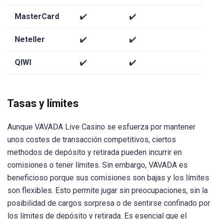
MasterCard
✔️
✔️
Neteller
✔️
✔️
QIWI
✔️
✔️
Tasas y límites
Aunque VAVADA Live Casino se esfuerza por mantener
unos costes de transacción competitivos, ciertos
methodos de depósito y retirada pueden incurrir en
comisiones o tener límites. Sin embargo, VAVADA es
beneficioso porque sus comisiones son bajas y los límites
son flexibles. Esto permite jugar sin preocupaciones, sin la
posibilidad de cargos sorpresa o de sentirse confinado por
los límites de depósito y retirada. Es esencial que el