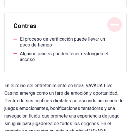
Contras
El proceso de verificación puede llevar un
poco de tiempo
Algunos países pueden tener restringido el
acceso
En el reino del entretenimiento en línea, VAVADA Live
Casino emerge como un faro de emoción y oportunidad.
Dentro de sus confines digitales se esconde un mundo de
juegos emocionantes, bonificaciones tentadoras y una
navegación fluida, que promete una experiencia de juego
sin igual para jugadores de todos los orígenes. En el