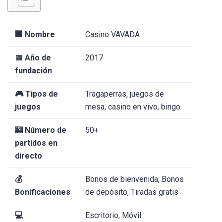
🏢 Nombre
Casino VAVADA
📅 Año de
2017
fundación
🎮 Tipos de
Tragaperras, juegos de
juegos
mesa, casino en vivo, bingo
🎰 Número de
50+
partidos en
directo
💰
Bonos de bienvenida, Bonos
Bonificaciones
de depósito, Tiradas gratis
💻
Escritorio, Móvil