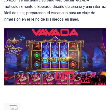
corazón se encuentra su sitio web oficial VAVADA
meticulosamente elaborado diseño de casino y una interfaz
fácil de usar, preparando el escenario para un viaje de
inmersión en el reino de los juegos en línea.