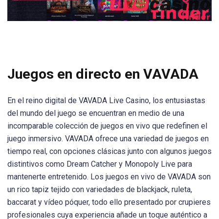
Juegos en directo en VAVADA
En el reino digital de VAVADA Live Casino, los entusiastas
del mundo del juego se encuentran en medio de una
incomparable colección de juegos en vivo que redefinen el
juego inmersivo. VAVADA ofrece una variedad de juegos en
tiempo real, con opciones clásicas junto con algunos juegos
distintivos como Dream Catcher y Monopoly Live para
mantenerte entretenido. Los juegos en vivo de VAVADA son
un rico tapiz tejido con variedades de blackjack, ruleta,
baccarat y vídeo póquer, todo ello presentado por crupieres
profesionales cuya experiencia añade un toque auténtico a