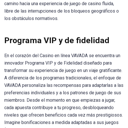
camino hacia una experiencia de juego de casino fluida,
libre de las interrupciones de los bloqueos geográficos o
los obstáculos normativos.
Programa VIP y de fidelidad
En el corazón del Casino en línea VAVADA se encuentra un
innovador Programa VIP y de Fidelidad diseñado para
transformar su experiencia de juego en un viaje gratificante.
A diferencia de los programas tradicionales, el enfoque de
VAVADA personaliza las recompensas para adaptarlas a las
preferencias individuales y a los patrones de juego de sus
miembros. Desde el momento en que empiezas a jugar,
cada apuesta contribuye a tu progreso, desbloqueando
niveles que ofrecen beneficios cada vez más prestigiosos.
Imagine bonificaciones a medida adaptadas a sus juegos