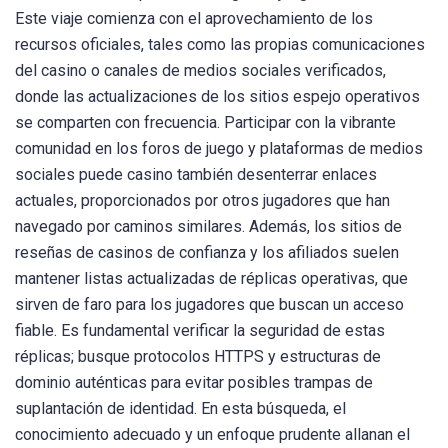
Este viaje comienza con el aprovechamiento de los
recursos oficiales, tales como las propias comunicaciones
del casino o canales de medios sociales verificados,
donde las actualizaciones de los sitios espejo operativos
se comparten con frecuencia. Participar con la vibrante
comunidad en los foros de juego y plataformas de medios
sociales puede casino también desenterrar enlaces
actuales, proporcionados por otros jugadores que han
navegado por caminos similares. Además, los sitios de
reseñas de casinos de confianza y los afiliados suelen
mantener listas actualizadas de réplicas operativas, que
sirven de faro para los jugadores que buscan un acceso
fiable. Es fundamental verificar la seguridad de estas
réplicas; busque protocolos HTTPS y estructuras de
dominio auténticas para evitar posibles trampas de
suplantación de identidad. En esta búsqueda, el
conocimiento adecuado y un enfoque prudente allanan el