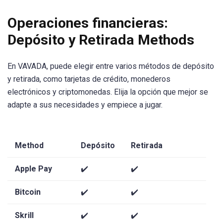
Operaciones financieras:
Depósito y Retirada Methods
En VAVADA, puede elegir entre varios métodos de depósito
y retirada, como tarjetas de crédito, monederos
electrónicos y criptomonedas. Elija la opción que mejor se
adapte a sus necesidades y empiece a jugar.
Method
Depósito
Retirada
Apple Pay
✔️
✔️
Bitcoin
✔️
✔️
Skrill
✔️
✔️