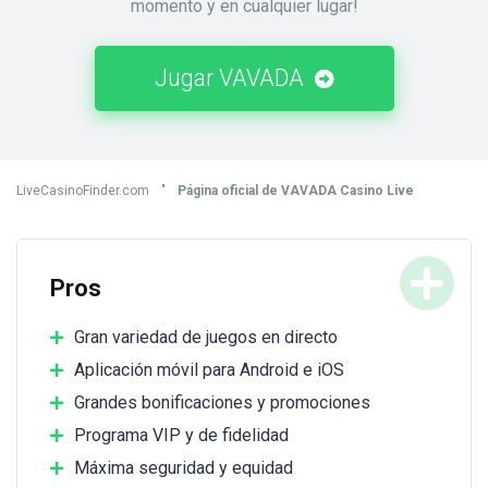
momento y en cualquier lugar!
Jugar VAVADA
LiveCasinoFinder.com
"
Página oficial de VAVADA Casino Live
Pros
Gran variedad de juegos en directo
Aplicación móvil para Android e iOS
Grandes bonificaciones y promociones
Programa VIP y de fidelidad
Máxima seguridad y equidad