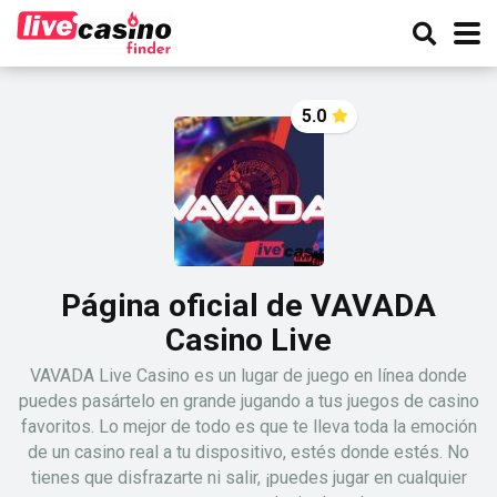
5.0
Página oficial de VAVADA
Casino Live
VAVADA Live Casino es un lugar de juego en línea donde
puedes pasártelo en grande jugando a tus juegos de casino
favoritos. Lo mejor de todo es que te lleva toda la emoción
de un casino real a tu dispositivo, estés donde estés. No
tienes que disfrazarte ni salir, ¡puedes jugar en cualquier