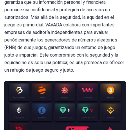
garantiza que su información personal y financiera
permanezca confidencial y protegida de accesos no
autorizados. Más allá de la seguridad, la equidad en el
juego es primordial. VAVADA colabora con importantes
empresas de auditoría independientes para evaluar
periódicamente los generadores de números aleatorios
(RNG) de sus juegos, garantizando un entorno de juego
justo e imparcial. Este compromiso con la seguridad y la
equidad no es sólo una política; es una promesa de ofrecer
un refugio de juego seguro y justo.