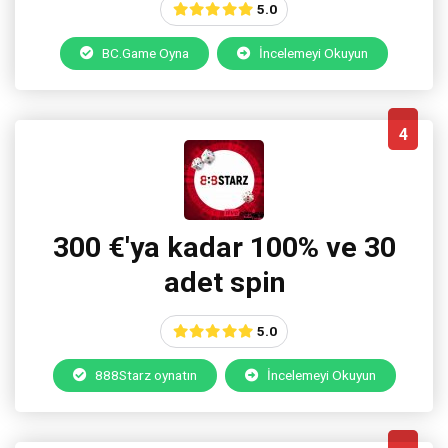
5.0
BC.Game Oyna
İncelemeyi Okuyun
4
300 €'ya kadar 100% ve 30
adet spin
5.0
888Starz oynatın
İncelemeyi Okuyun