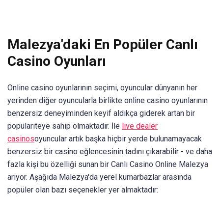
Malezya'daki En Popüler Canlı
Casino Oyunları
Online casino oyunlarının seçimi, oyuncular dünyanın her
yerinden diğer oyuncularla birlikte online casino oyunlarının
benzersiz deneyiminden keyif aldıkça giderek artan bir
popülariteye sahip olmaktadır. İle
live dealer
casinos
oyuncular artık başka hiçbir yerde bulunamayacak
benzersiz bir casino eğlencesinin tadını çıkarabilir - ve daha
fazla kişi bu özelliği sunan bir Canlı Casino Online Malezya
arıyor. Aşağıda Malezya'da yerel kumarbazlar arasında
popüler olan bazı seçenekler yer almaktadır: