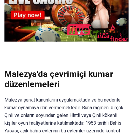
Malezya'da çevrimiçi kumar
düzenlemeleri
Malezya şeriat kanunlarını uygulamaktadır ve bu nedenle
kumar oynamaya izin vermemektedir. Buna rağmen, birçok
Çinli ve onların soyundan gelen Hintli veya Çinli kökenli
kişiler oyun faaliyetlerine katılmaktadır. 1953 tarihli Bahis
Yasası, açık bahis evlerinin bu eylemler üzerinde kontrol