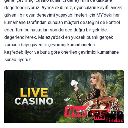
genel çevrimiçi casino kullanıcı deneyimini de dikkatle
değerlendiriyoruz. Ayrıca ekibimiz, oyuncuların keyifli ancak
güvenli bir oyun deneyimi yaşayabilmeleri için MY'deki her
kumarhane tarafından sunulan müşteri desteğini de kontrol
eder. Tüm bu hususları son derece doğru bir şekilde
değerlendirerek, Malezya'daki en yüksek puanlı gerçek
zamanlı bayi güvenilir çevrimiçi kumarhaneleri
keşfedebiliyor ve buna göre önerilen çevrimiçi kumarhane
sunabiliyoruz.