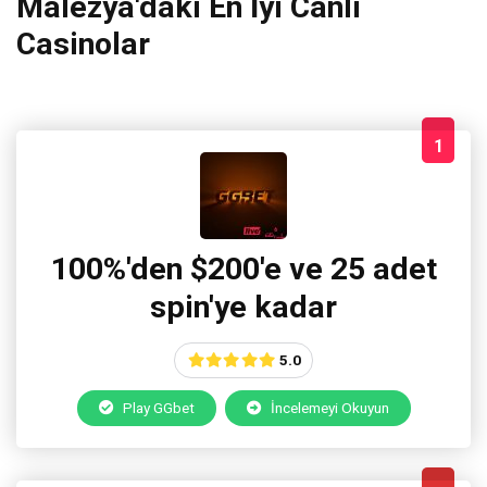
Malezya'daki En İyi Canlı
Casinolar
1
100%'den $200'e ve 25 adet
spin'ye kadar
5.0
Play GGbet
İncelemeyi Okuyun