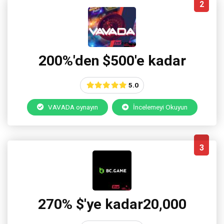
2
200%'den $500'e kadar
5.0
VAVADA oynayın
İncelemeyi Okuyun
3
270% $'ye kadar20,000