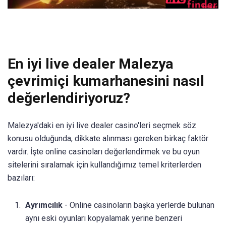
En iyi live dealer Malezya
çevrimiçi kumarhanesini nasıl
değerlendiriyoruz?
Malezya'daki en iyi live dealer casino'leri seçmek söz
konusu olduğunda, dikkate alınması gereken birkaç faktör
vardır. İşte online casinoları değerlendirmek ve bu oyun
sitelerini sıralamak için kullandığımız temel kriterlerden
bazıları:
Ayrımcılık
- Online casinoların başka yerlerde bulunan
aynı eski oyunları kopyalamak yerine benzeri