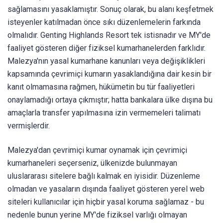
sağlamasını yasaklamıştır. Sonuç olarak, bu alanı keşfetmek
isteyenler katılmadan önce sıkı düzenlemelerin farkında
olmalıdır. Genting Highlands Resort tek istisnadır ve MY'de
faaliyet gösteren diğer fiziksel kumarhanelerden farklıdır.
Malezya'nın yasal kumarhane kanunları veya değişiklikleri
kapsamında çevrimiçi kumarın yasaklandığına dair kesin bir
kanıt olmamasına rağmen, hükümetin bu tür faaliyetleri
onaylamadığı ortaya çıkmıştır; hatta bankalara ülke dışına bu
amaçlarla transfer yapılmasına izin vermemeleri talimatı
vermişlerdir.
Malezya'dan çevrimiçi kumar oynamak için çevrimiçi
kumarhaneleri seçerseniz, ülkenizde bulunmayan
uluslararası sitelere bağlı kalmak en iyisidir. Düzenleme
olmadan ve yasaların dışında faaliyet gösteren yerel web
siteleri kullanıcılar için hiçbir yasal koruma sağlamaz - bu
nedenle bunun yerine MY'de fiziksel varlığı olmayan