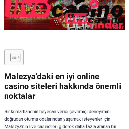
Malezya'daki en iyi online
casino siteleri hakkında önemli
noktalar
Bir kumarhanenin heyecan verici çevrimiçi deneyimini
doğrudan oturma odalarından yaşamak isteyenler için
Malezya'nın live casino'leri giderek daha fazla aranan bir