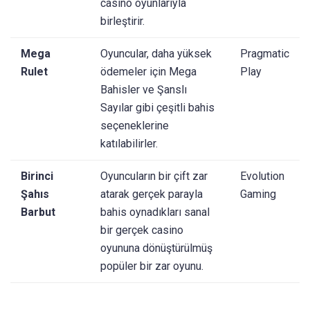
casino oyunlarıyla
birleştirir.
Mega
Oyuncular, daha yüksek
Pragmatic
Rulet
ödemeler için Mega
Play
Bahisler ve Şanslı
Sayılar gibi çeşitli bahis
seçeneklerine
katılabilirler.
Birinci
Oyuncuların bir çift zar
Evolution
Şahıs
atarak gerçek parayla
Gaming
Barbut
bahis oynadıkları sanal
bir gerçek casino
oyununa dönüştürülmüş
popüler bir zar oyunu.