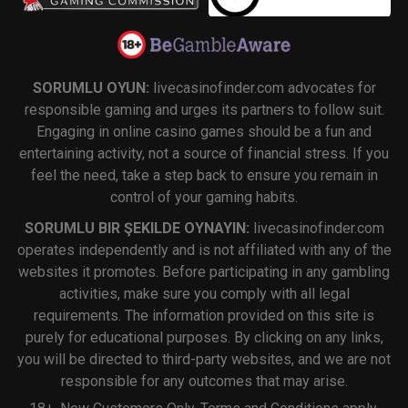
SORUMLU OYUN:
livecasinofinder.com advocates for
responsible gaming and urges its partners to follow suit.
Engaging in online casino games should be a fun and
entertaining activity, not a source of financial stress. If you
feel the need, take a step back to ensure you remain in
control of your gaming habits.
SORUMLU BIR ŞEKILDE OYNAYIN:
livecasinofinder.com
operates independently and is not affiliated with any of the
websites it promotes. Before participating in any gambling
activities, make sure you comply with all legal
requirements. The information provided on this site is
purely for educational purposes. By clicking on any links,
you will be directed to third-party websites, and we are not
responsible for any outcomes that may arise.