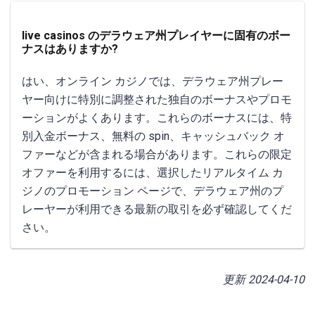
live casinos のデラウェア州プレイヤーに固有のボー
ナスはありますか?
はい、オンライン カジノでは、デラウェア州プレー
ヤー向けに特別に調整された独自のボーナスやプロモ
ーションがよくあります。これらのボーナスには、特
別入金ボーナス、無料の spin、キャッシュバック オ
ファーなどが含まれる場合があります。これらの限定
オファーを利用するには、選択したリアルタイム カ
ジノのプロモーション ページで、デラウェア州のプ
レーヤーが利用できる最新の取引を必ず確認してくだ
さい。
更新 2024-04-10