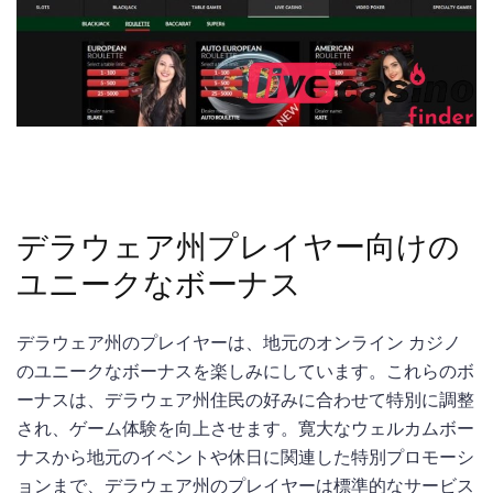
デラウェア州プレイヤー向けの
ユニークなボーナス
デラウェア州のプレイヤーは、地元のオンライン カジノ
のユニークなボーナスを楽しみにしています。これらのボ
ーナスは、デラウェア州住民の好みに合わせて特別に調整
され、ゲーム体験を向上させます。寛大なウェルカムボー
ナスから地元のイベントや休日に関連した特別プロモーシ
ョンまで、デラウェア州のプレイヤーは標準的なサービス