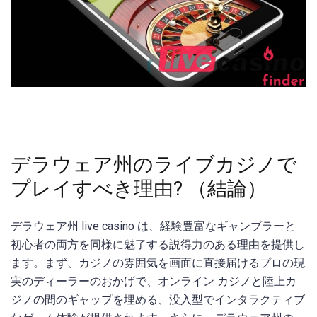
デラウェア州のライブカジノで
プレイすべき理由? （結論）
デラウェア州 live casino は、経験豊富なギャンブラーと
初心者の両方を同様に魅了する説得力のある理由を提供し
ます。まず、カジノの雰囲気を画面に直接届けるプロの現
実のディーラーのおかげで、オンライン カジノと陸上カ
ジノの間のギャップを埋める、没入型でインタラクティブ