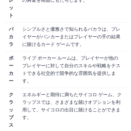
レ
の興奮を画面にもたらします。
ッ
ト
バ
シンプルさと優雅さで知られるバカラは、プレ
カ
イヤーがバンカーまたはプレイヤーの手の結果
ラ
に賭けるカード ゲームです。
ポ
ライブ ポーカー ルームは、プレイヤーが他の
ー
プレイヤーに対して自分のスキルや戦略をテス
カ
トできる社交的で競争的な雰囲気を提供しま
ー
す。
ク
エネルギーと期待に満ちたサイコロ ゲーム、ク
ラ
ラップスでは、さまざまな賭けオプションを利
ッ
用して、サイコロの出目に賭けることができま
プ
す。
ス