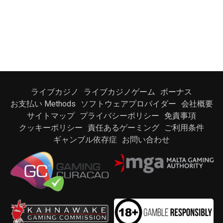
ライブカジノ
ライブカジノゲーム
ボーナス
お支払い Methods
ソフトウェアプロバイダー
会社概要
サイトマップ
プライバシーポリシー
免責事項
クッキーポリシー
責任あるゲーミング
ご利用条件
ギャンブル依存症
お問い合わせ