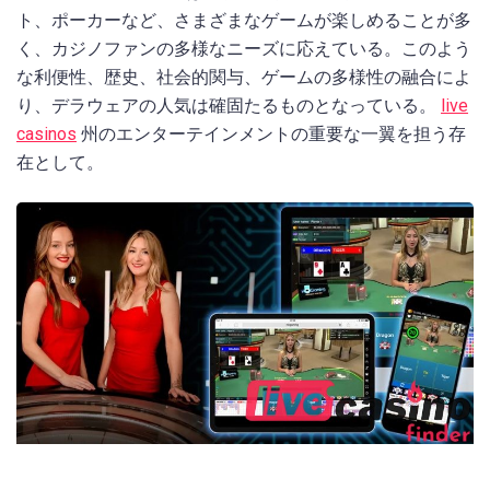
ト、ポーカーなど、さまざまなゲームが楽しめることが多
く、カジノファンの多様なニーズに応えている。このよう
な利便性、歴史、社会的関与、ゲームの多様性の融合によ
り、デラウェアの人気は確固たるものとなっている。
live
casinos
州のエンターテインメントの重要な一翼を担う存
在として。