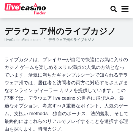
デラウェア州のライブカジノ
LiveCasinoFinder.com
"
デラウェア州のライブカジノ
ライブカジノは、プレイヤーが自宅で快適にお気に入りの
カジノ ゲームを楽しめるスリル満点の人気の方法となっ
ています。活気に満ちたギャンブルシーンで知られるデラ
ウェア州では、居住者と訪問者の両方に対応するさまざま
なオンライン ディーラー カジノを提供しています。この
記事では、デラウェア live casino の世界に飛び込み、最
適なオプション、考慮すべき重要なポイント、人気のゲー
ム、支払い methods、独自のボーナス、法的規制、そして
最終的にはこれらのリアルでプレイすることを選択する理
由を探ります。時間カジノ.