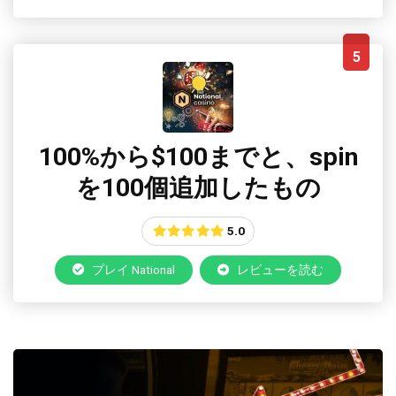
5
100%から$100までと、spin
を100個追加したもの
5.0
プレイ National
レビューを読む