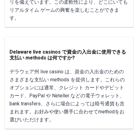
リを備えています。この柔軟性により、どこにいても
リアルタイム ゲームの興奮を楽しむことができま
す。
Delaware live casinos で資金の入出金に使用できる
支払い methods は何ですか?
デラウェア州 live casino は、資金の入出金のための
さまざまな支払い methods を提供します。これらの
オプションには通常、クレジット カードやデビット
カード、PayPal や Neteller などの電子ウォレット、
bank transfers、さらに場合によっては暗号通貨も含
まれます。お好みや使い勝手に合わせてmethodをお
選びいただけます。