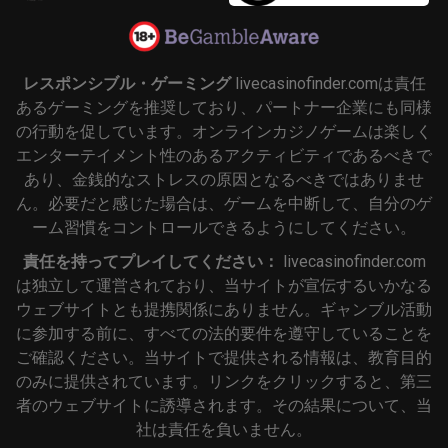
レスポンシブル・ゲーミング
livecasinofinder.comは責任
あるゲーミングを推奨しており、パートナー企業にも同様
の行動を促しています。オンラインカジノゲームは楽しく
エンターテイメント性のあるアクティビティであるべきで
あり、金銭的なストレスの原因となるべきではありませ
ん。必要だと感じた場合は、ゲームを中断して、自分のゲ
ーム習慣をコントロールできるようにしてください。
責任を持ってプレイしてください：
livecasinofinder.com
は独立して運営されており、当サイトが宣伝するいかなる
ウェブサイトとも提携関係にありません。ギャンブル活動
に参加する前に、すべての法的要件を遵守していることを
ご確認ください。当サイトで提供される情報は、教育目的
のみに提供されています。リンクをクリックすると、第三
者のウェブサイトに誘導されます。その結果について、当
社は責任を負いません。