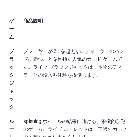
ゲ
商品説明
ー
ム
ブ
プレーヤーが 21 を超えずにディーラーのハン
ラ
ドに勝つことを目指す人気のカード ゲームで
ッ
す。ライブ ブラックジャックは、本物のディー
ク
ラーとの没入型体験を提供します。
ジ
ャ
ッ
ク
ル
spinning ホイールの結果に賭ける、象徴的な運
ー
のゲーム。ライブ ルーレットは、実際のカジノ