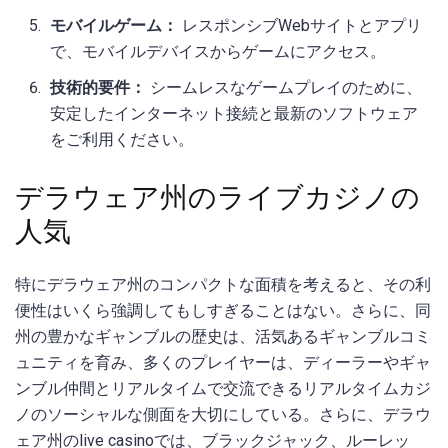
モバイルゲーム：
レスポンシブWebサイトとアプリ
で、モバイルデバイスからゲームにアクセス。
技術的要件：
シームレスなゲームプレイのために、
安定したインターネット接続と最新のソフトウェア
をご利用ください。
デラウェア州のライブカジノの
人気
特にデラウェア州のコンパクトな面積を考えると、その利
便性はいくら強調してもしすぎることはない。さらに、同
州の豊かなギャンブルの歴史は、活気あるギャンブルコミ
ュニティを育み、多くのプレイヤーは、ディーラーやギャ
ンブル仲間とリアルタイムで交流できるリアルタイムカジ
ノのソーシャルな側面を大切にしている。さらに、デラウ
ェア州のlive casinoでは、ブラックジャック、ルーレッ