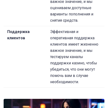
важное значение, и мы
оцениваем доступные
варианты пополнения и
снятия средств.
Поддержка
Эффективная и
клиентов
оперативная поддержка
клиентов имеет жизненно
важное значение, и мы
тестируем каналы
поддержки казино, чтобы
убедиться, что они могут
помочь вам в случае
необходимости.