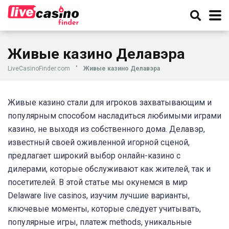
Живые казино Делавэра
LiveCasinoFinder.com
"
Живые казино Делавэра
Живые казино стали для игроков захватывающим и
популярным способом насладиться любимыми играми
казино, не выходя из собственного дома. Делавэр,
известный своей оживленной игорной сценой,
предлагает широкий выбор онлайн-казино с
дилерами, которые обслуживают как жителей, так и
посетителей. В этой статье мы окунемся в мир
Delaware live casinos, изучим лучшие варианты,
ключевые моменты, которые следует учитывать,
популярные игры, платеж methods, уникальные