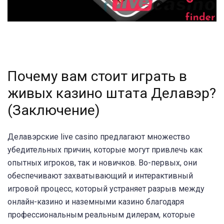
Почему вам стоит играть в
живых казино штата Делавэр?
(Заключение)
Делавэрские live casino предлагают множество
убедительных причин, которые могут привлечь как
опытных игроков, так и новичков. Во-первых, они
обеспечивают захватывающий и интерактивный
игровой процесс, который устраняет разрыв между
онлайн-казино и наземными казино благодаря
профессиональным реальным дилерам, которые