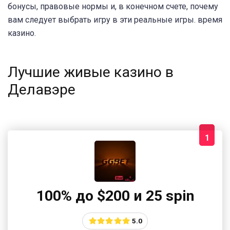
бонусы, правовые нормы и, в конечном счете, почему
вам следует выбрать игру в эти реальные игры. время
казино.
Лучшие живые казино в
Делавэре
1
100% до $200 и 25 spin
5.0