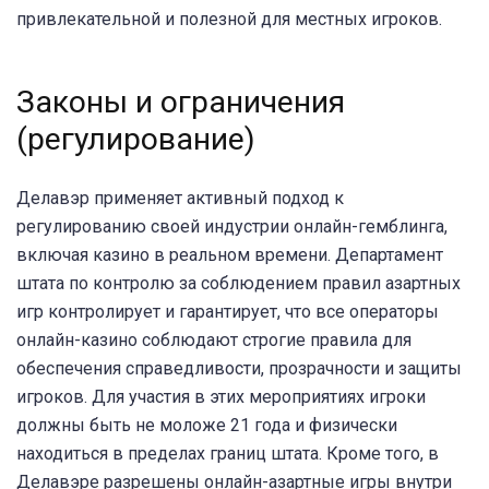
привлекательной и полезной для местных игроков.
Законы и ограничения
(регулирование)
Делавэр применяет активный подход к
регулированию своей индустрии онлайн-гемблинга,
включая казино в реальном времени. Департамент
штата по контролю за соблюдением правил азартных
игр контролирует и гарантирует, что все операторы
онлайн-казино соблюдают строгие правила для
обеспечения справедливости, прозрачности и защиты
игроков. Для участия в этих мероприятиях игроки
должны быть не моложе 21 года и физически
находиться в пределах границ штата. Кроме того, в
Делавэре разрешены онлайн-азартные игры внутри