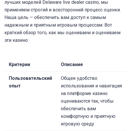
лучших моделей Delaware live dealer casino, мы
применяем строгий и всесторонний процесс оценки.
Наша цель — обеспечить вам доступ к самым
надежным и приятным игровым процессам. Вот
краткий обзор того, как мы оцениваем и оцениваем
эти казино:
Критерии
Описание
Пользовательский
Общее удобство
опыт
использования и навигация
на платформе казино
оцениваются так, чтобы
обеспечить вам
комфортную и приятную
игровую среду.