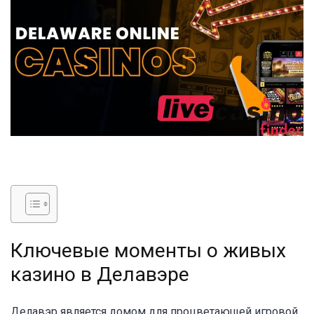
Ключевые моменты о живых
казино в Делавэре
Делавэр является домом для процветающей игровой