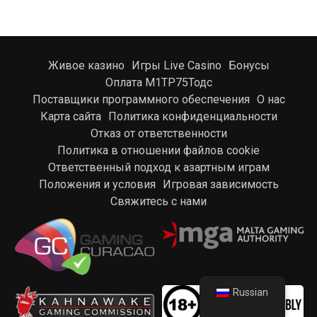
Живое казино
Игры Live Casino
Бонусы
Оплата M1TP75Тодс
Поставщики программного обеспечения
О нас
Карта сайта
Политика конфиденциальности
Отказ от ответственности
Политика в отношении файлов cookie
Ответственный подход к азартным играм
Положения и условия
Игровая зависимость
Свяжитесь с нами
Russian