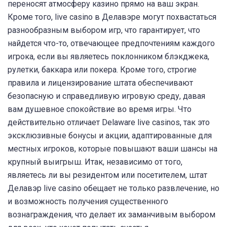
переносят атмосферу казино прямо на ваш экран.
Кроме того, live casino в Делавэре могут похвастаться
разнообразным выбором игр, что гарантирует, что
найдется что-то, отвечающее предпочтениям каждого
игрока, если вы являетесь поклонником блэкджека,
рулетки, баккара или покера. Кроме того, строгие
правила и лицензирование штата обеспечивают
безопасную и справедливую игровую среду, давая
вам душевное спокойствие во время игры. Что
действительно отличает Delaware live casinos, так это
эксклюзивные бонусы и акции, адаптированные для
местных игроков, которые повышают ваши шансы на
крупный выигрыш. Итак, независимо от того,
являетесь ли вы резидентом или посетителем, штат
Делавэр live casino обещает не только развлечение, но
и возможность получения существенного
вознаграждения, что делает их заманчивым выбором