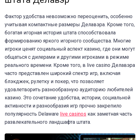
Фактор удобства невозможно переоценить, особенно
учитывая компактные размеры Делавэра. Кроме того,
богатая игорная история штата способствовала
формированию яркого игорного сообщества. Многие
игроки ценят социальный аспект казино, где они могут
общаться с дилерами и другими игроками в режиме
реального времени. Кроме того, в live casino Делавэра
часто представлен широкий спектр игр, включая
блэкджек, рулетку и покер, что позволяет
удовлетворить разнообразную аудиторию любителей
казино. Это сочетание удобства, истории, социальной
активности и разнообразия игр прочно закрепило
популярность Delaware
live casinos
как заметная часть
развлекательного ландшафта штата.