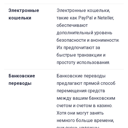
Электронные
Электронные кошельки,
кошельки
такие как PayPal и Neteller,
обеспечивают
дополнительный уровень
безопасности и анонимности.
Их предпочитают за
быстрые транзакции и
простоту использования.
Банковские
Банковские переводы
переводы
предлагают прямой способ
перемещения средств
между вашим банковским
счетом и счетом в казино.
Хотя они могут занять
немного больше времени,
они очень надежны.