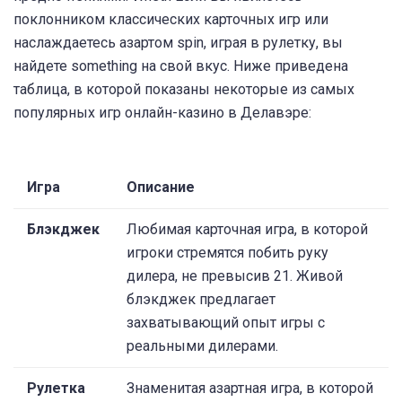
поклонником классических карточных игр или
наслаждаетесь азартом spin, играя в рулетку, вы
найдете something на свой вкус. Ниже приведена
таблица, в которой показаны некоторые из самых
популярных игр онлайн-казино в Делавэре:
Игра
Описание
Блэкджек
Любимая карточная игра, в которой
игроки стремятся побить руку
дилера, не превысив 21. Живой
блэкджек предлагает
захватывающий опыт игры с
реальными дилерами.
Рулетка
Знаменитая азартная игра, в которой