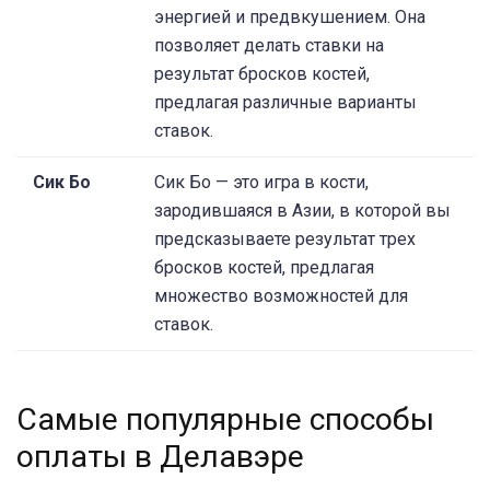
энергией и предвкушением. Она
позволяет делать ставки на
результат бросков костей,
предлагая различные варианты
ставок.
Сик Бо
Сик Бо — это игра в кости,
зародившаяся в Азии, в которой вы
предсказываете результат трех
бросков костей, предлагая
множество возможностей для
ставок.
Самые популярные способы
оплаты в Делавэре