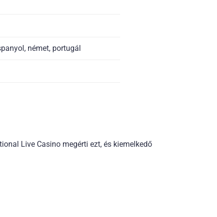
 spanyol, német, portugál
ional Live Casino megérti ezt, és kiemelkedő