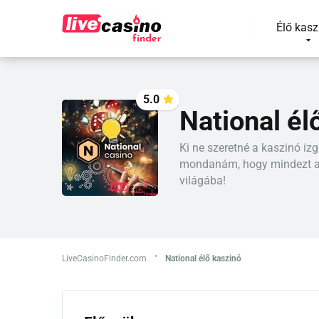
Élő kasz
5.0
National él
Ki ne szeretné a kaszinó iz
mondanám, hogy mindezt az 
világába!
LiveCasinoFinder.com
"
National élő kaszinó