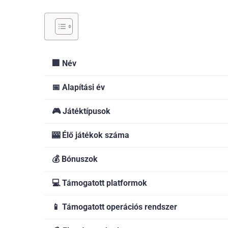
🏢 Név
📅 Alapítási év
🎮 Játéktípusok
🎰 Élő játékok száma
💰 Bónuszok
💻 Támogatott platformok
📱 Támogatott operációs rendszer