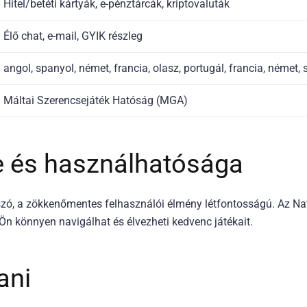
Hitel/betéti kártyák, e-pénztárcák, kriptovaluták
Élő chat, e-mail, GYIK részleg
angol, spanyol, német, francia, olasz, portugál, francia, német,
Máltai Szerencsejáték Hatóság (MGA)
e és használhatósága
szó, a zökkenőmentes felhasználói élmény létfontosságú. Az Nat
 Ön könnyen navigálhat és élvezheti kedvenc játékait.
ani