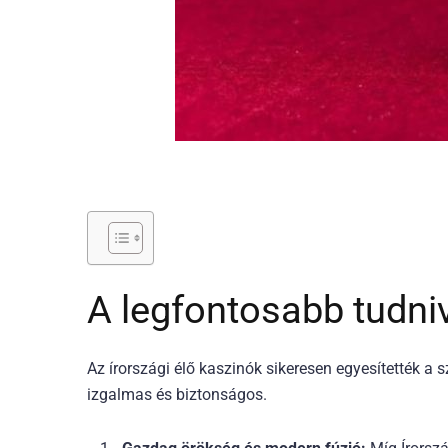
A legfontosabb tudniv
Az írországi élő kaszinók sikeresen egyesítették a
izgalmas és biztonságos.