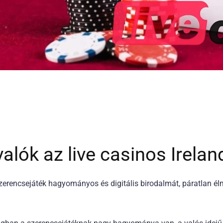
alók az live casinos Irelan
 szerencsejáték hagyományos és digitális birodalmát, páratlan é