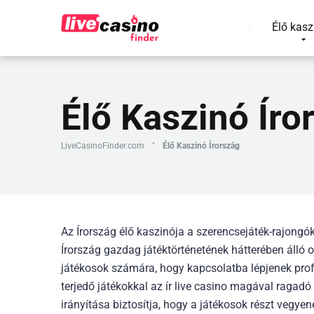
Élő kasz
Élő Kaszinó Íro
LiveCasinoFinder.com
"
Élő Kaszinó Írország
Az Írország élő kaszinója a szerencsejáték-rajong
Írország gazdag játéktörténetének hátterében álló o
játékosok számára, hogy kapcsolatba lépjenek profes
terjedő játékokkal az ír live casino magával raga
irányítása biztosítja, hogy a játékosok részt vegy