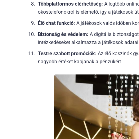
Többplatformos elérhetőség:
A legtöbb online
okostelefonokról is elérhető, így a játékosok ú
Élő chat funkció:
A játékosok valós időben komm
Biztonság és védelem:
A digitális biztonságo
intézkedéseket alkalmazza a játékosok adata
Testre szabott promóciók:
Az élő kaszinók gya
nagyobb értéket kapjanak a pénzükért.