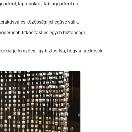
pekről, laptopokról, táblagépekről és
eraktívvá és közösségi jellegűvé válik.
modernebb titkosítást és egyéb biztonsági
okra jellemzően, így biztosítva, hogy a játékosok