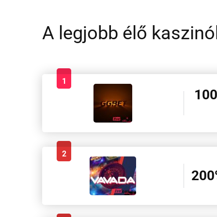
A legjobb élő kaszin
1
100
2
200