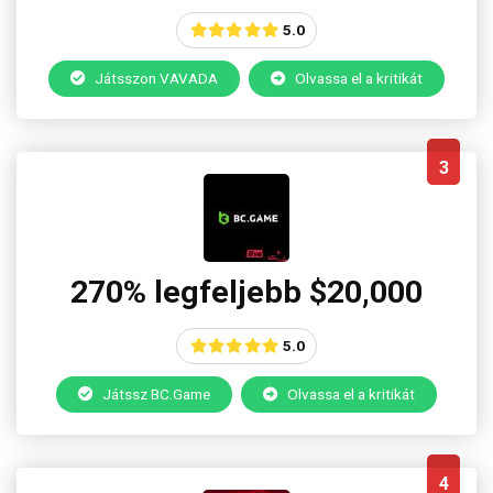
5.0
Játsszon VAVADA
Olvassa el a kritikát
3
270% legfeljebb $20,000
5.0
Játssz BC.Game
Olvassa el a kritikát
4