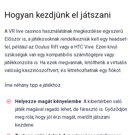
Hogyan kezdjünk el játszani
A VR live casinos használatának megkezdése egyszerű.
Először is, a játékosoknak rendelkezniük kell egy headset-
tel, például az Oculus Rift vagy a HTC Vive. Ezen kívül
szükségük van egy kompatibilis számítógépre vagy
játékkonzolra is. Ha ezek megvannak, letölthetik a virtuális
valóság kaszinószoftvert, és létrehozhatnak egy fiókot.
Íme néhány tipp a játékhoz:
Helyezze magát kényelembe
: A kibertérben való
játék magával ragadó lehet, de fárasztó is. Győződjön
meg róla, hogy jól érzi magát, mielőtt játszani
kezdene.