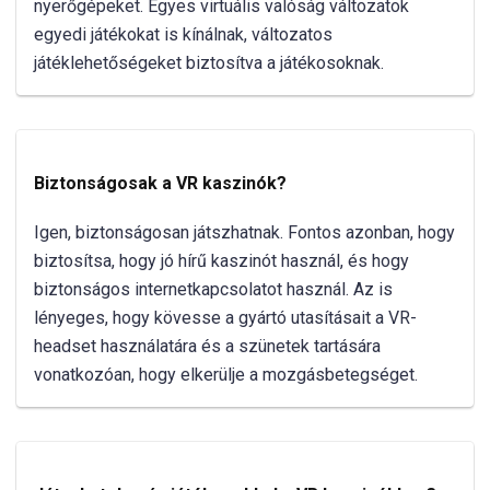
nyerőgépeket. Egyes virtuális valóság változatok
egyedi játékokat is kínálnak, változatos
játéklehetőségeket biztosítva a játékosoknak.
Biztonságosak a VR kaszinók?
Igen, biztonságosan játszhatnak. Fontos azonban, hogy
biztosítsa, hogy jó hírű kaszinót használ, és hogy
biztonságos internetkapcsolatot használ. Az is
lényeges, hogy kövesse a gyártó utasításait a VR-
headset használatára és a szünetek tartására
vonatkozóan, hogy elkerülje a mozgásbetegséget.