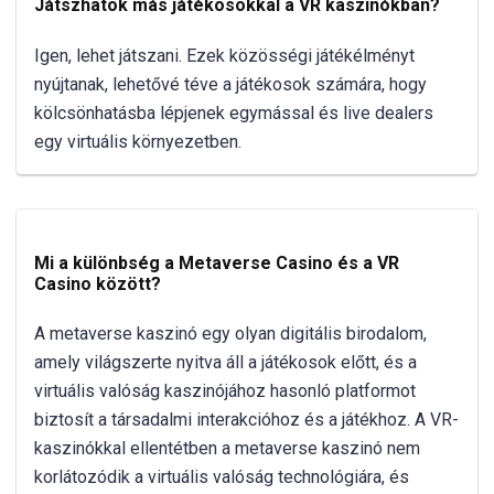
Játszhatok más játékosokkal a VR kaszinókban?
Igen, lehet játszani. Ezek közösségi játékélményt
nyújtanak, lehetővé téve a játékosok számára, hogy
kölcsönhatásba lépjenek egymással és live dealers
egy virtuális környezetben.
Mi a különbség a Metaverse Casino és a VR
Casino között?
A metaverse kaszinó egy olyan digitális birodalom,
amely világszerte nyitva áll a játékosok előtt, és a
virtuális valóság kaszinójához hasonló platformot
biztosít a társadalmi interakcióhoz és a játékhoz. A VR-
kaszinókkal ellentétben a metaverse kaszinó nem
korlátozódik a virtuális valóság technológiára, és