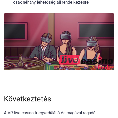
csak néhány lehetőség áll rendelkezésre.
Következtetés
A VR live casino-k egyedülálló és magával ragadó