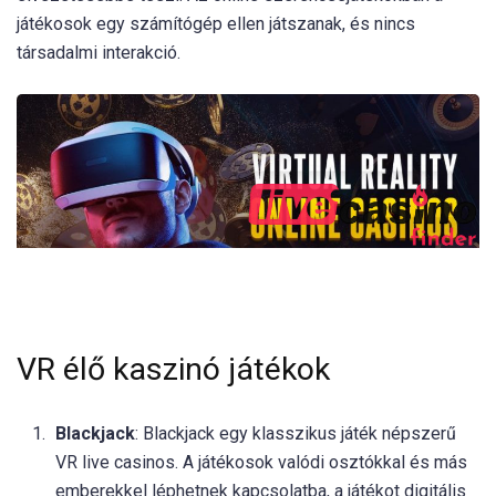
játékosok egy számítógép ellen játszanak, és nincs
társadalmi interakció.
VR élő kaszinó játékok
Blackjack
: Blackjack egy klasszikus játék népszerű
VR live casinos. A játékosok valódi osztókkal és más
emberekkel léphetnek kapcsolatba, a játékot digitális