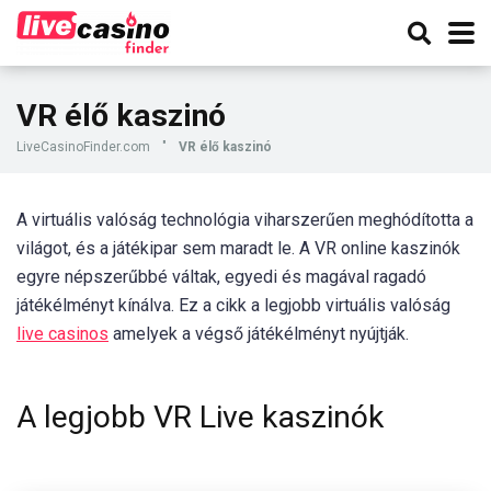
VR élő kaszinó
LiveCasinoFinder.com
"
VR élő kaszinó
A virtuális valóság technológia viharszerűen meghódította a
világot, és a játékipar sem maradt le. A VR online kaszinók
egyre népszerűbbé váltak, egyedi és magával ragadó
játékélményt kínálva. Ez a cikk a legjobb virtuális valóság
live casinos
amelyek a végső játékélményt nyújtják.
A legjobb VR Live kaszinók