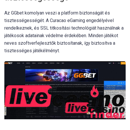
Az GGbet komolyan veszi a platform biztonságát és
tisztességességét. A Curacao eGaming engedélyével
rendelkeznek, és SSL titkosítási technológiát használnak a
játékosok adatainak védelme érdekében. Minden játékot
neves szoftverfejlesztők biztosítanak, így biztosítva a
tisztességes játékélményt.