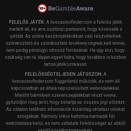
FELELŐS JÁTÉK:
A livecasinofinder.com a felelős játék
mellett áll, és arra ösztönzi partnereit, hogy kövessék a
példát. Az online kaszinójátékokban való részvételnek
szórakoztató és szórakoztató tevékenységnek kell lennie,
nem pedig pénzügyi stressz forrásának. Ha úgy érzi, hogy
szükség van rá, lépjen egyet hátra, hogy továbbra is kézben
tartsa játékszokásait.
FELELŐSSÉGTELJESEN JÁTSSZON:
A
livecasinofinder.com függetlenül működik, és nem áll
kapcsolatban az általa népszerűsített weboldalakkal.
Mielőtt bármilyen szerencsejátékban részt venne,
győződjön meg arról, hogy betartja az összes jogi előírást.
Az oldalon található információk kizárólag oktatási célokat
szolgálnak. Bármely linkre kattintva harmadik fél
weboldalaira kerül, és nem vállalunk felelősséget az ebből
eredő következményekért.