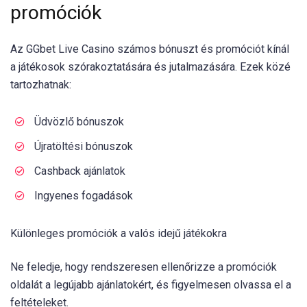
promóciók
Az GGbet Live Casino számos bónuszt és promóciót kínál
a játékosok szórakoztatására és jutalmazására. Ezek közé
tartozhatnak:
Üdvözlő bónuszok
Újratöltési bónuszok
Cashback ajánlatok
Ingyenes fogadások
Különleges promóciók a valós idejű játékokra
Ne feledje, hogy rendszeresen ellenőrizze a promóciók
oldalát a legújabb ajánlatokért, és figyelmesen olvassa el a
feltételeket.