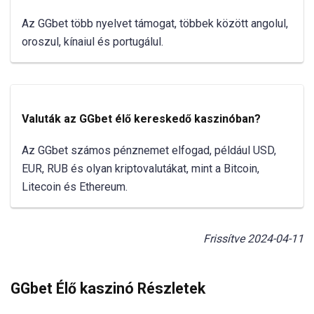
Az GGbet több nyelvet támogat, többek között angolul,
oroszul, kínaiul és portugálul.
Valuták az GGbet élő kereskedő kaszinóban?
Az GGbet számos pénznemet elfogad, például USD,
EUR, RUB és olyan kriptovalutákat, mint a Bitcoin,
Litecoin és Ethereum.
Frissítve 2024-04-11
GGbet Élő kaszinó Részletek