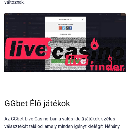
változnak.
GGbet Élő játékok
Az GGbet Live Casino-ban a valós idejű játékok széles
választékát találod, amely minden igényt kielégít. Néhány