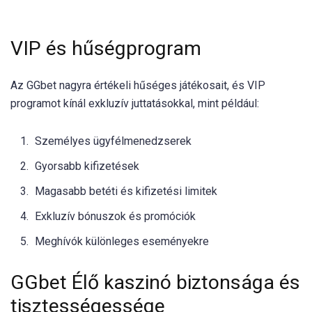
VIP és hűségprogram
Az GGbet nagyra értékeli hűséges játékosait, és VIP
programot kínál exkluzív juttatásokkal, mint például:
Személyes ügyfélmenedzserek
Gyorsabb kifizetések
Magasabb betéti és kifizetési limitek
Exkluzív bónuszok és promóciók
Meghívók különleges eseményekre
GGbet Élő kaszinó biztonsága és
tisztességessége