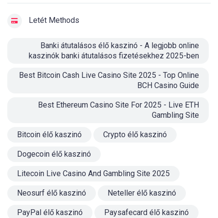
Letét Methods
Banki átutalásos élő kaszinó - A legjobb online
kaszinók banki átutalásos fizetésekhez 2025-ben
Best Bitcoin Cash Live Casino Site 2025 - Top Online
BCH Casino Guide
Best Ethereum Casino Site For 2025 - Live ETH
Gambling Site
Bitcoin élő kaszinó
Crypto élő kaszinó
Dogecoin élő kaszinó
Litecoin Live Casino And Gambling Site 2025
Neosurf élő kaszinó
Neteller élő kaszinó
PayPal élő kaszinó
Paysafecard élő kaszinó