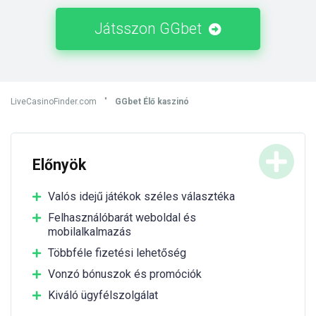
Játsszon GGbet
LiveCasinoFinder.com
"
GGbet Élő kaszinó
Előnyök
Valós idejű játékok széles választéka
Felhasználóbarát weboldal és
mobilalkalmazás
Többféle fizetési lehetőség
Vonzó bónuszok és promóciók
Kiváló ügyfélszolgálat