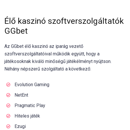
Élő kaszinó szoftverszolgáltatók
GGbet
Az GGbet élő kaszinó az iparág vezető
szoftverszolgáltatóival működik együtt, hogy a
játékosoknak kiváló minőségű játékélményt nyújtson.
Néhány népszerű szolgáltató a következő:
Evolution Gaming
NetEnt
Pragmatic Play
Hiteles játék
Ezugi