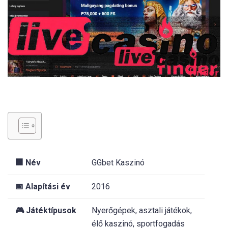
🏢 Név
GGbet Kaszinó
📅 Alapítási év
2016
🎮 Játéktípusok
Nyerőgépek, asztali játékok,
élő kaszinó, sportfogadás