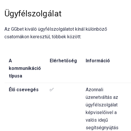
Ügyfélszolgálat
Az GGbet kiváló ügyfélszolgálatot kínál különböző
csatornákon keresztül, többek között:
A
Elérhetőség
Információ
kommunikáció
típusa
Élő csevegés
✅
Azonnali
üzenetváltás az
ügyfélszolgálat
képviselőivel a
valós idejű
segítségnyújtás