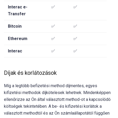
Interac e-
✅
✅
Transfer
Bitcoin
✅
✅
Ethereum
✅
✅
Interac
✅
✅
Díjak és korlátozások
Míg a legtöbb befizetési method díjmentes, egyes
kifizetési methodok díjkötelesek lehetnek. Mindenképpen
ellenőrizze az Ön által választott method-ot a kapcsolódó
költségek tekintetében. A be- és kifizetési korlátok a
választott methodtól és az Ön számlaállapotától függően