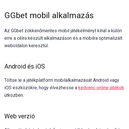
GGbet mobil alkalmazás
Az GGbet zökkenőmentes mobil játékélményt kínál a külön
erre a célra készült alkalmazáson és a mobilra optimalizált
weboldalon keresztül.
Android és iOS
Töltse le a játékplatform mobilalkalmazását Android vagy
iOS eszközökre, hogy élvezhesse a
kedvenc online játékok
útközben.
Web verzió