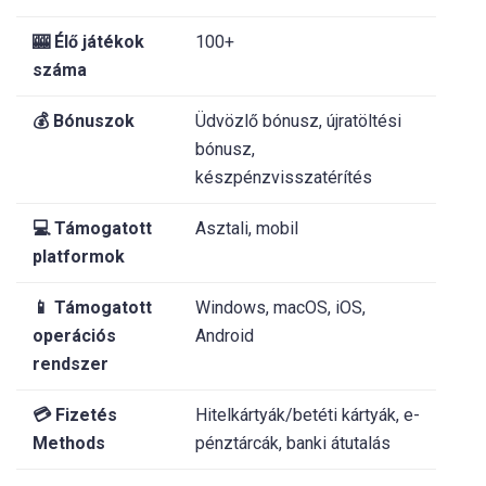
🎰 Élő játékok
100+
száma
💰 Bónuszok
Üdvözlő bónusz, újratöltési
bónusz,
készpénzvisszatérítés
💻 Támogatott
Asztali, mobil
platformok
📱 Támogatott
Windows, macOS, iOS,
operációs
Android
rendszer
💳 Fizetés
Hitelkártyák/betéti kártyák, e-
Methods
pénztárcák, banki átutalás