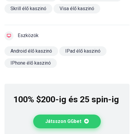
Skrill élő kaszinó
Visa élő kaszinó
Eszközök
Android élő kaszinó
IPad élő kaszinó
IPhone élő kaszinó
100% $200-ig és 25 spin-ig
Játsszon GGbet