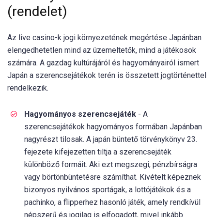
(rendelet)
Az live casino-k jogi környezetének megértése Japánban
elengedhetetlen mind az üzemeltetők, mind a játékosok
számára. A gazdag kultúrájáról és hagyományairól ismert
Japán a szerencsejátékok terén is összetett jogtörténettel
rendelkezik.
Hagyományos szerencsejáték
- A
szerencsejátékok hagyományos formában Japánban
nagyrészt tilosak. A japán büntető törvénykönyv 23.
fejezete kifejezetten tiltja a szerencsejáték
különböző formáit. Aki ezt megszegi, pénzbírságra
vagy börtönbüntetésre számíthat. Kivételt képeznek
bizonyos nyilvános sportágak, a lottójátékok és a
pachinko, a flipperhez hasonló játék, amely rendkívül
népszerű és jogilag is elfogadott, mivel inkább