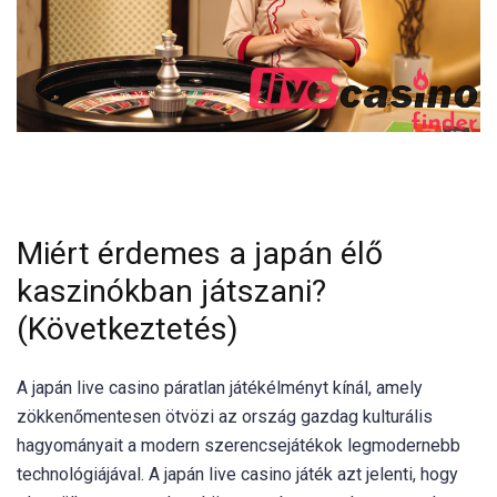
Miért érdemes a japán élő
kaszinókban játszani?
(Következtetés)
A japán live casino páratlan játékélményt kínál, amely
zökkenőmentesen ötvözi az ország gazdag kulturális
hagyományait a modern szerencsejátékok legmodernebb
technológiájával. A japán live casino játék azt jelenti, hogy