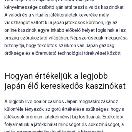
kényelmessége csábító ajánlattá teszi a valós kaszinókat.
A valódi és a virtuális játékterületek keveréke mély
visszhangot váltott ki a japán játékosok körében, így az
online kaszinók egyre inkább előkelő helyet foglalnak el az
ország szórakoztató világában. Népszerűségük megugrása
bizonyítja, hogy tökéletes szinkron van Japán gazdag
öröksége és előremutató technológiai törekvései között.
Hogyan értékeljük a legjobb
japán élő kereskedős kaszinókat
A legjobb live dealer casinos Japan meghatározásához
különféle tényezők szigorú értékelése szükséges, hogy a
játékosok prémium játékélményt biztosítsanak. Értékelési
folyamatunk a játékkínálat minőségét és sokszínűségét, a