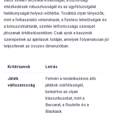
valós stream technikai kiválóságát, a biztonsági
intézkedések robusztusságát és az ügyfélszolgálat
hatékonyságát helyezi előtérbe. Továbbá olyan tényezők,
mint a felhasználói vélemények, a fizetési lehetőségek és
a bónuszstruktúrák, szintén létfontosságú szerepet
játszanak értékeléseinkben. Csak azok a kaszinók
szerepelnek az ajánlások listáján, amelyek folyamatosan jól
teljesítenek az összes dimenzióban.
Kritériumok
Leírás
Játék
Felméri a rendelkezésre álló
változatosság
játékok sokféleségét,
beleértve az olyan
klasszikusokat, mint a
Baccarat, a Roulette és a
Blackjack.