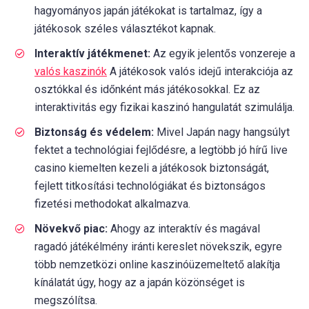
hagyományos japán játékokat is tartalmaz, így a
játékosok széles választékot kapnak.
Interaktív játékmenet:
Az egyik jelentős vonzereje a
valós kaszinók
A játékosok valós idejű interakciója az
osztókkal és időnként más játékosokkal. Ez az
interaktivitás egy fizikai kaszinó hangulatát szimulálja.
Biztonság és védelem:
Mivel Japán nagy hangsúlyt
fektet a technológiai fejlődésre, a legtöbb jó hírű live
casino kiemelten kezeli a játékosok biztonságát,
fejlett titkosítási technológiákat és biztonságos
fizetési methodokat alkalmazva.
Növekvő piac:
Ahogy az interaktív és magával
ragadó játékélmény iránti kereslet növekszik, egyre
több nemzetközi online kaszinóüzemeltető alakítja
kínálatát úgy, hogy az a japán közönséget is
megszólítsa.