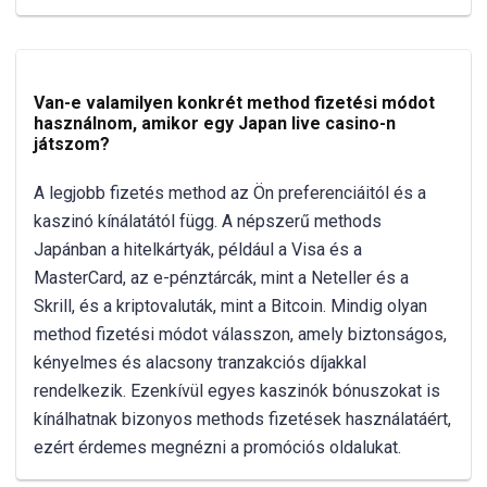
Van-e valamilyen konkrét method fizetési módot
használnom, amikor egy Japan live casino-n
játszom?
A legjobb fizetés method az Ön preferenciáitól és a
kaszinó kínálatától függ. A népszerű methods
Japánban a hitelkártyák, például a Visa és a
MasterCard, az e-pénztárcák, mint a Neteller és a
Skrill, és a kriptovaluták, mint a Bitcoin. Mindig olyan
method fizetési módot válasszon, amely biztonságos,
kényelmes és alacsony tranzakciós díjakkal
rendelkezik. Ezenkívül egyes kaszinók bónuszokat is
kínálhatnak bizonyos methods fizetések használatáért,
ezért érdemes megnézni a promóciós oldalukat.