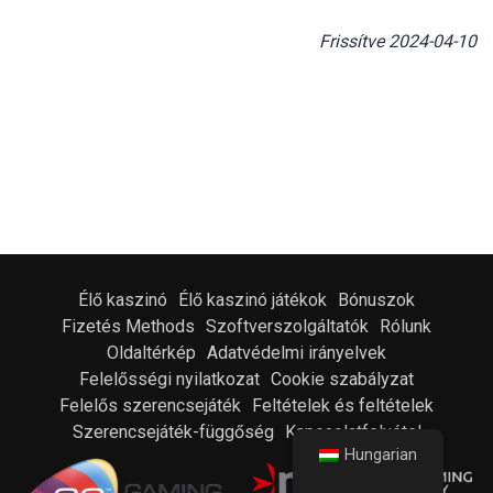
Frissítve 2024-04-10
Élő kaszinó
Élő kaszinó játékok
Bónuszok
Fizetés Methods
Szoftverszolgáltatók
Rólunk
Oldaltérkép
Adatvédelmi irányelvek
Felelősségi nyilatkozat
Cookie szabályzat
Felelős szerencsejáték
Feltételek és feltételek
Szerencsejáték-függőség
Kapcsolatfelvétel
Hungarian