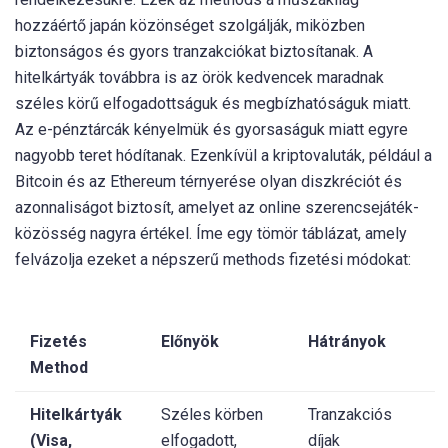
hozzáértő japán közönséget szolgálják, miközben
biztonságos és gyors tranzakciókat biztosítanak. A
hitelkártyák továbbra is az örök kedvencek maradnak
széles körű elfogadottságuk és megbízhatóságuk miatt.
Az e-pénztárcák kényelmük és gyorsaságuk miatt egyre
nagyobb teret hódítanak. Ezenkívül a kriptovaluták, például a
Bitcoin és az Ethereum térnyerése olyan diszkréciót és
azonnaliságot biztosít, amelyet az online szerencsejáték-
közösség nagyra értékel. Íme egy tömör táblázat, amely
felvázolja ezeket a népszerű methods fizetési módokat:
Fizetés
Előnyök
Hátrányok
Method
Hitelkártyák
Széles körben
Tranzakciós
(Visa,
elfogadott,
díjak