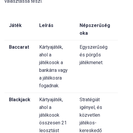
választássá teszi.
Játék
Leírás
Népszerűség
oka
Baccarat
Kártyajáték,
Egyszerűség
ahol a
és pörgős
játékosok a
játékmenet.
bankárra vagy
a játékosra
fogadnak.
Blackjack
Kártyajáték,
Stratégiát
ahol a
igényel, és
játékosok
közvetlen
összesen 21
játékos-
leosztást
kereskedő