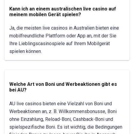
Kann ich an einem australischen live casino auf
meinem mobilen Gerät spielen?
Ja, die meisten live casinos in Australien bieten eine
mobilfreundliche Plattform oder App an, mit der Sie
Ihre Lieblingscasinospiele auf Ihrem Mobilgerät
spielen können.
Welche Art von Boni und Werbeaktionen gibt es
bei AU?
AU live casinos bieten eine Vielzahl von Boni und
Werbeaktionen an, z. B. Willkommensbonusse, Boni
ohne Einzahlung, Reload-Boni, Cashback-Boni und
spielspezifische Boni. Es ist wichtig, die Bedingungen