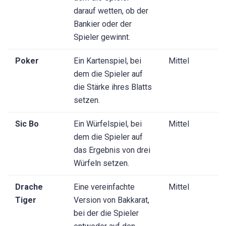
darauf wetten, ob der
Bankier oder der
Spieler gewinnt.
Poker
Ein Kartenspiel, bei
Mittel
dem die Spieler auf
die Stärke ihres Blatts
setzen.
Sic Bo
Ein Würfelspiel, bei
Mittel
dem die Spieler auf
das Ergebnis von drei
Würfeln setzen.
Drache
Eine vereinfachte
Mittel
Tiger
Version von Bakkarat,
bei der die Spieler