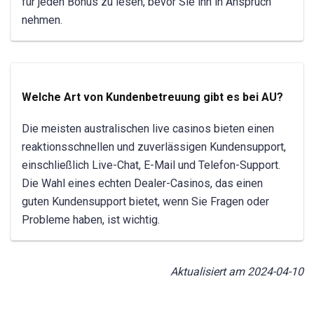
für jeden Bonus zu lesen, bevor Sie ihn in Anspruch
nehmen.
Welche Art von Kundenbetreuung gibt es bei AU?
Die meisten australischen live casinos bieten einen
reaktionsschnellen und zuverlässigen Kundensupport,
einschließlich Live-Chat, E-Mail und Telefon-Support.
Die Wahl eines echten Dealer-Casinos, das einen
guten Kundensupport bietet, wenn Sie Fragen oder
Probleme haben, ist wichtig.
Aktualisiert am 2024-04-10