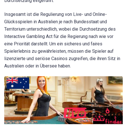
Durchsetzung eingeführt.
Insgesamt ist die Regulierung von Live- und Online-
Glücksspielen in Australien je nach Bundesstaat und
Territorium unterschiedlich, wobei die Durchsetzung des
Interactive Gambling Act für die Regierung nach wie vor
eine Priorität darstellt. Um ein sicheres und faires
Spielerlebnis zu gewährleisten, müssen die Spieler auf
lizenzierte und seriöse Casinos zugreifen, die ihren Sitz in
Australien oder in Übersee haben.