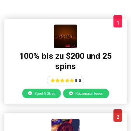
1
100% bis zu $200 und 25
spins
5.0
Spiel GGbet
Rezension lesen
2