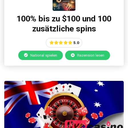
100% bis zu $100 und 100
zusätzliche spins
5.0
National spielen
Rezension lesen