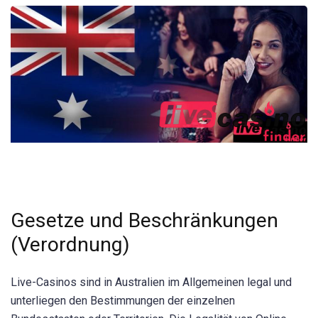
Gesetze und Beschränkungen
(Verordnung)
Live-Casinos sind in Australien im Allgemeinen legal und
unterliegen den Bestimmungen der einzelnen