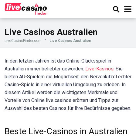
Live Casinos Australien
LiveCasinoFinder.com
"
Live Casinos Australien
In den letzten Jahren ist das Online-Glücksspiel in
Australien immer beliebter geworden.
Live-Kasinos
. Sie
bieten AU-Spielern die Möglichkeit, den Nervenkitzel echter
Casino-Spiele in einer virtuellen Umgebung zu erleben. In
diesem Artikel werden die wichtigsten Merkmale und
Vorteile von Online live casinos erörtert und Tipps zur
Auswahl des besten Casinos für Ihre Bedürfnisse gegeben.
Beste Live-Casinos in Australien