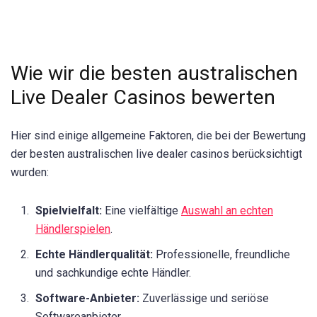
Wie wir die besten australischen
Live Dealer Casinos bewerten
Hier sind einige allgemeine Faktoren, die bei der Bewertung
der besten australischen live dealer casinos berücksichtigt
wurden:
Spielvielfalt:
Eine vielfältige
Auswahl an echten
Händlerspielen
.
Echte Händlerqualität:
Professionelle, freundliche
und sachkundige echte Händler.
Software-Anbieter:
Zuverlässige und seriöse
Softwareanbieter.