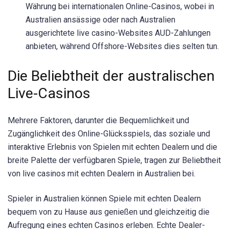
Währung bei internationalen Online-Casinos, wobei in
Australien ansässige oder nach Australien
ausgerichtete live casino-Websites AUD-Zahlungen
anbieten, während Offshore-Websites dies selten tun.
Die Beliebtheit der australischen
Live-Casinos
Mehrere Faktoren, darunter die Bequemlichkeit und
Zugänglichkeit des Online-Glücksspiels, das soziale und
interaktive Erlebnis von Spielen mit echten Dealern und die
breite Palette der verfügbaren Spiele, tragen zur Beliebtheit
von live casinos mit echten Dealern in Australien bei.
Spieler in Australien können Spiele mit echten Dealern
bequem von zu Hause aus genießen und gleichzeitig die
Aufregung eines echten Casinos erleben. Echte Dealer-