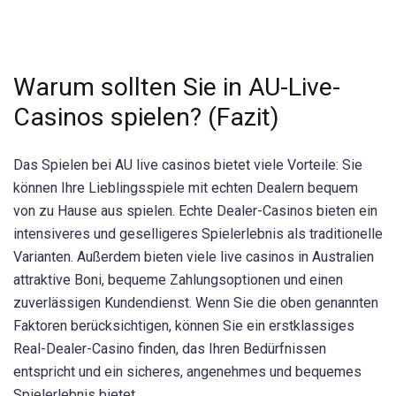
Warum sollten Sie in AU-Live-
Casinos spielen? (Fazit)
Das Spielen bei AU live casinos bietet viele Vorteile: Sie
können Ihre Lieblingsspiele mit echten Dealern bequem
von zu Hause aus spielen. Echte Dealer-Casinos bieten ein
intensiveres und geselligeres Spielerlebnis als traditionelle
Varianten. Außerdem bieten viele live casinos in Australien
attraktive Boni, bequeme Zahlungsoptionen und einen
zuverlässigen Kundendienst. Wenn Sie die oben genannten
Faktoren berücksichtigen, können Sie ein erstklassiges
Real-Dealer-Casino finden, das Ihren Bedürfnissen
entspricht und ein sicheres, angenehmes und bequemes
Spielerlebnis bietet.