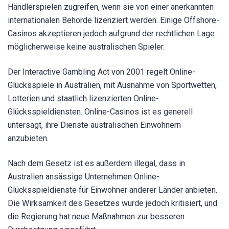
Händlerspielen zugreifen, wenn sie von einer anerkannten
internationalen Behörde lizenziert werden. Einige Offshore-
Casinos akzeptieren jedoch aufgrund der rechtlichen Lage
möglicherweise keine australischen Spieler.
Der Interactive Gambling Act von 2001 regelt Online-
Glücksspiele in Australien, mit Ausnahme von Sportwetten,
Lotterien und staatlich lizenzierten Online-
Glücksspieldiensten. Online-Casinos ist es generell
untersagt, ihre Dienste australischen Einwohnern
anzubieten.
Nach dem Gesetz ist es außerdem illegal, dass in
Australien ansässige Unternehmen Online-
Glücksspieldienste für Einwohner anderer Länder anbieten.
Die Wirksamkeit des Gesetzes wurde jedoch kritisiert, und
die Regierung hat neue Maßnahmen zur besseren