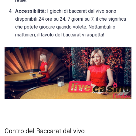
reale.
Accessibilità:
I giochi di baccarat dal vivo sono
disponibili 24 ore su 24, 7 giorni su 7, il che significa
che potete giocare quando volete. Nottambuli o
mattinieri, il tavolo del baccarat vi aspetta!
Contro del Baccarat dal vivo