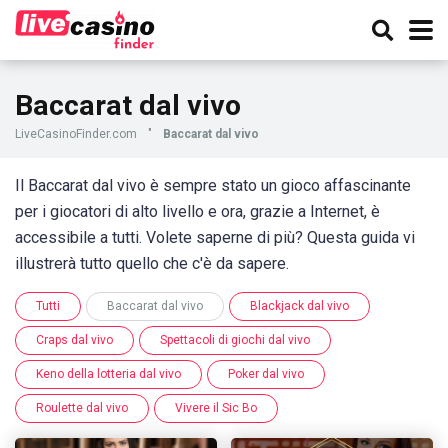
Baccarat dal vivo
LiveCasinoFinder.com
"
Baccarat dal vivo
Il Baccarat dal vivo è sempre stato un gioco affascinante
per i giocatori di alto livello e ora, grazie a Internet, è
accessibile a tutti. Volete saperne di più? Questa guida vi
illustrerà tutto quello che c'è da sapere.
Tutti
Baccarat dal vivo
Blackjack dal vivo
Craps dal vivo
Spettacoli di giochi dal vivo
Keno della lotteria dal vivo
Poker dal vivo
Roulette dal vivo
Vivere il Sic Bo