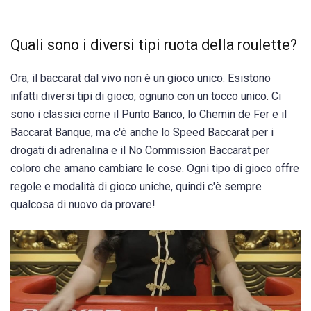
Quali sono i diversi tipi ruota della roulette?
Ora, il baccarat dal vivo non è un gioco unico. Esistono
infatti diversi tipi di gioco, ognuno con un tocco unico. Ci
sono i classici come il Punto Banco, lo Chemin de Fer e il
Baccarat Banque, ma c'è anche lo Speed Baccarat per i
drogati di adrenalina e il No Commission Baccarat per
coloro che amano cambiare le cose. Ogni tipo di gioco offre
regole e modalità di gioco uniche, quindi c'è sempre
qualcosa di nuovo da provare!