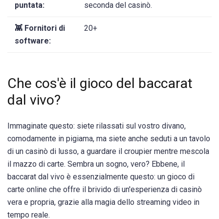
puntata:
seconda del casinò.
👾 Fornitori di
20+
software:
Che cos'è il gioco del baccarat
dal vivo?
Immaginate questo: siete rilassati sul vostro divano,
comodamente in pigiama, ma siete anche seduti a un tavolo
di un casinò di lusso, a guardare il croupier mentre mescola
il mazzo di carte. Sembra un sogno, vero? Ebbene, il
baccarat dal vivo è essenzialmente questo: un gioco di
carte online che offre il brivido di un'esperienza di casinò
vera e propria, grazie alla magia dello streaming video in
tempo reale.