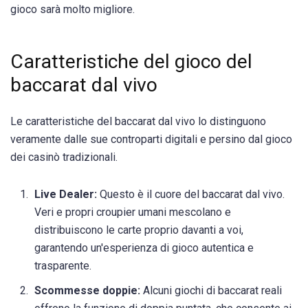
gioco sarà molto migliore.
Caratteristiche del gioco del
baccarat dal vivo
Le caratteristiche del baccarat dal vivo lo distinguono
veramente dalle sue controparti digitali e persino dal gioco
dei casinò tradizionali.
Live Dealer:
Questo è il cuore del baccarat dal vivo.
Veri e propri croupier umani mescolano e
distribuiscono le carte proprio davanti a voi,
garantendo un'esperienza di gioco autentica e
trasparente.
Scommesse doppie:
Alcuni giochi di baccarat reali