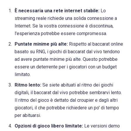
È necessaria una rete internet stabile:
Lo
streaming reale richiede una solida connessione a
Internet. Se la vostra connessione è discontinua,
l'esperienza potrebbe essere compromessa.
Puntate minime più alte:
Rispetto al baccarat online
basato su RNG, i giochi di baccarat dal vivo tendono
ad avere puntate minime più alte. Questo potrebbe
essere un deterrente per i giocatori con un budget
limitato.
Ritmo lento:
Se siete abituati al ritmo dei giochi
digitali, il baccarat dal vivo potrebbe sembrarvi lento.
Il ritmo del gioco è dettato dal croupier e dagli altri
giocatori, il che potrebbe richiedere un po' di tempo
per abituarsi.
Opzioni di gioco libero limitate:
Le versioni demo