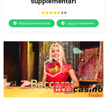
supplementari
5.0
Riproduzione National
Leggi la recensione