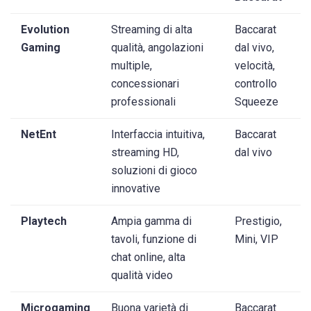
Evolution
Streaming di alta
Baccarat
Gaming
qualità, angolazioni
dal vivo,
multiple,
velocità,
concessionari
controllo
professionali
Squeeze
NetEnt
Interfaccia intuitiva,
Baccarat
streaming HD,
dal vivo
soluzioni di gioco
innovative
Playtech
Ampia gamma di
Prestigio,
tavoli, funzione di
Mini, VIP
chat online, alta
qualità video
Microgaming
Buona varietà di
Baccarat