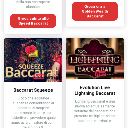
della sua controparte
Gioca ora a
classica.
Golden Wealth
Baccarat
Gioca subito allo
Speed Baccarat
Evolution Live
Baccarat Squeeze
Lightning Baccarat
Gioco che aggiunge
Lightning Baccarat è una
suspense consentendo ai
nuova ed entusiasmante
giocatori di scoprire
versione del baccarat che
lentamente le carte, con
presenta moltiplicatori per
l'obiettivo di prevedere quale
aumentare le vincite.
mano avrà un valore di punti
più vicino a 9.