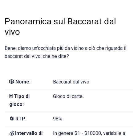
Panoramica sul Baccarat dal
vivo
Bene, diamo un'occhiata più da vicino a ciò che riguarda il
baccarat dal vivo, che ne dite?
🎲 Nome:
Baccarat dal vivo
🃏 Tipo di
Gioco di carte
gioco:
🔄 RTP:
98%
💰 Intervallo di
In genere $1 - $10000, variabile a