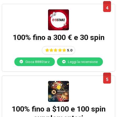
4
100% fino a 300 € e 30 spin
5.0
Gioca 888Starz
Leggi la recensione
5
100% fino a $100 e 100 spin