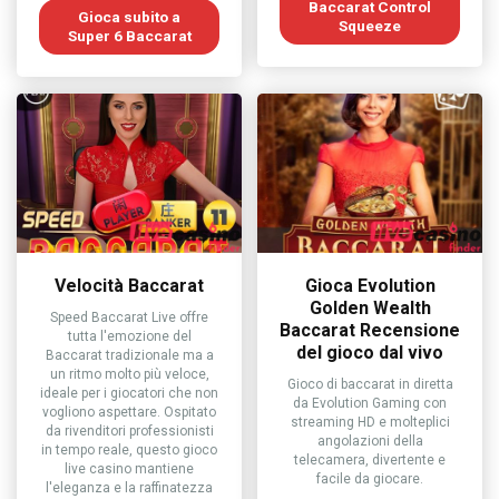
Baccarat Control
Gioca subito a
Squeeze
Super 6 Baccarat
Velocità Baccarat
Gioca Evolution
Golden Wealth
Speed Baccarat Live offre
Baccarat Recensione
tutta l'emozione del
del gioco dal vivo
Baccarat tradizionale ma a
un ritmo molto più veloce,
Gioco di baccarat in diretta
ideale per i giocatori che non
da Evolution Gaming con
vogliono aspettare. Ospitato
streaming HD e molteplici
da rivenditori professionisti
angolazioni della
in tempo reale, questo gioco
telecamera, divertente e
live casino mantiene
facile da giocare.
l'eleganza e la raffinatezza