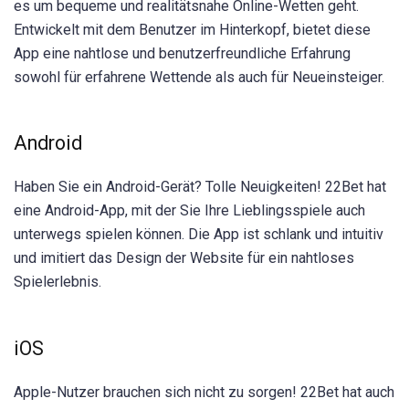
es um bequeme und realitätsnahe Online-Wetten geht.
Entwickelt mit dem Benutzer im Hinterkopf, bietet diese
App eine nahtlose und benutzerfreundliche Erfahrung
sowohl für erfahrene Wettende als auch für Neueinsteiger.
Android
Haben Sie ein Android-Gerät? Tolle Neuigkeiten! 22Bet hat
eine Android-App, mit der Sie Ihre Lieblingsspiele auch
unterwegs spielen können. Die App ist schlank und intuitiv
und imitiert das Design der Website für ein nahtloses
Spielerlebnis.
iOS
Apple-Nutzer brauchen sich nicht zu sorgen! 22Bet hat auch