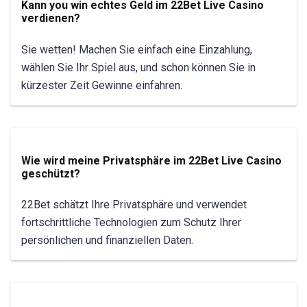
Kann you win echtes Geld im 22Bet Live Casino
verdienen?
Sie wetten! Machen Sie einfach eine Einzahlung,
wählen Sie Ihr Spiel aus, und schon können Sie in
kürzester Zeit Gewinne einfahren.
Wie wird meine Privatsphäre im 22Bet Live Casino
geschützt?
22Bet schätzt Ihre Privatsphäre und verwendet
fortschrittliche Technologien zum Schutz Ihrer
persönlichen und finanziellen Daten.