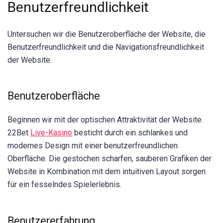
Benutzerfreundlichkeit
Untersuchen wir die Benutzeroberfläche der Website, die
Benutzerfreundlichkeit und die Navigationsfreundlichkeit
der Website.
Benutzeroberfläche
Beginnen wir mit der optischen Attraktivität der Website.
22Bet
Live-Kasino
besticht durch ein schlankes und
modernes Design mit einer benutzerfreundlichen
Oberfläche. Die gestochen scharfen, sauberen Grafiken der
Website in Kombination mit dem intuitiven Layout sorgen
für ein fesselndes Spielerlebnis.
Benutzererfahrung