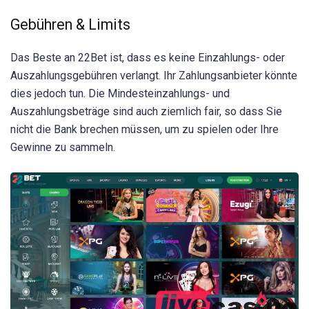
Gebühren & Limits
Das Beste an 22Bet ist, dass es keine Einzahlungs- oder
Auszahlungsgebühren verlangt. Ihr Zahlungsanbieter könnte
dies jedoch tun. Die Mindesteinzahlungs- und
Auszahlungsbeträge sind auch ziemlich fair, so dass Sie
nicht die Bank brechen müssen, um zu spielen oder Ihre
Gewinne zu sammeln.