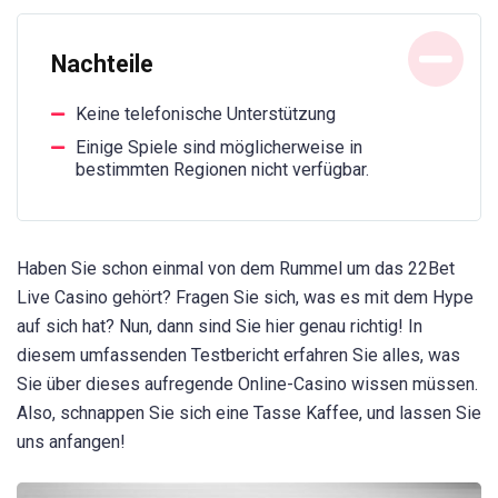
Nachteile
Keine telefonische Unterstützung
Einige Spiele sind möglicherweise in
bestimmten Regionen nicht verfügbar.
Haben Sie schon einmal von dem Rummel um das 22Bet
Live Casino gehört? Fragen Sie sich, was es mit dem Hype
auf sich hat? Nun, dann sind Sie hier genau richtig! In
diesem umfassenden Testbericht erfahren Sie alles, was
Sie über dieses aufregende Online-Casino wissen müssen.
Also, schnappen Sie sich eine Tasse Kaffee, und lassen Sie
uns anfangen!