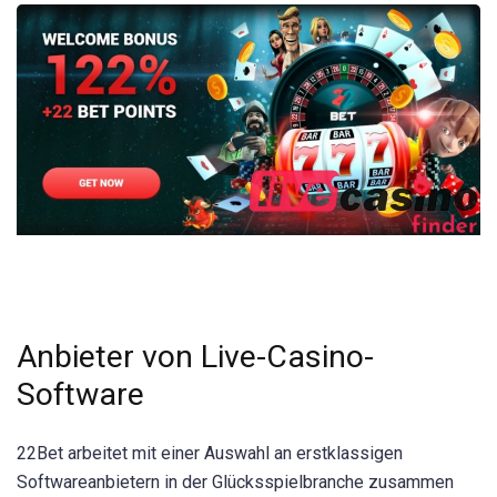
Anbieter von Live-Casino-
Software
22Bet arbeitet mit einer Auswahl an erstklassigen
Softwareanbietern in der Glücksspielbranche zusammen