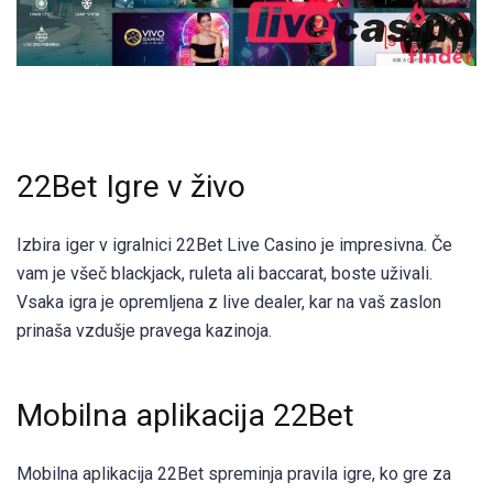
22Bet Igre v živo
Izbira iger v igralnici 22Bet Live Casino je impresivna. Če
vam je všeč blackjack, ruleta ali baccarat, boste uživali.
Vsaka igra je opremljena z live dealer, kar na vaš zaslon
prinaša vzdušje pravega kazinoja.
Mobilna aplikacija 22Bet
Mobilna aplikacija 22Bet spreminja pravila igre, ko gre za