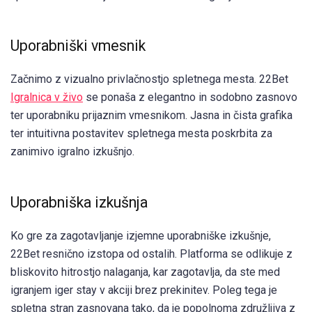
Uporabniški vmesnik
Začnimo z vizualno privlačnostjo spletnega mesta. 22Bet
Igralnica v živo
se ponaša z elegantno in sodobno zasnovo
ter uporabniku prijaznim vmesnikom. Jasna in čista grafika
ter intuitivna postavitev spletnega mesta poskrbita za
zanimivo igralno izkušnjo.
Uporabniška izkušnja
Ko gre za zagotavljanje izjemne uporabniške izkušnje,
22Bet resnično izstopa od ostalih. Platforma se odlikuje z
bliskovito hitrostjo nalaganja, kar zagotavlja, da ste med
igranjem iger stay v akciji brez prekinitev. Poleg tega je
spletna stran zasnovana tako, da je popolnoma združljiva z