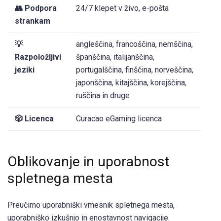
👥 Podpora
24/7 klepet v živo, e-pošta
strankam
💡
angleščina, francoščina, nemščina,
Razpoložljivi
španščina, italijanščina,
jeziki
portugalščina, finščina, norveščina,
japonščina, kitajščina, korejščina,
ruščina in druge
🎲 Licenca
Curacao eGaming licenca
Oblikovanje in uporabnost
spletnega mesta
Preučimo uporabniški vmesnik spletnega mesta,
uporabniško izkušnjo in enostavnost navigacije.