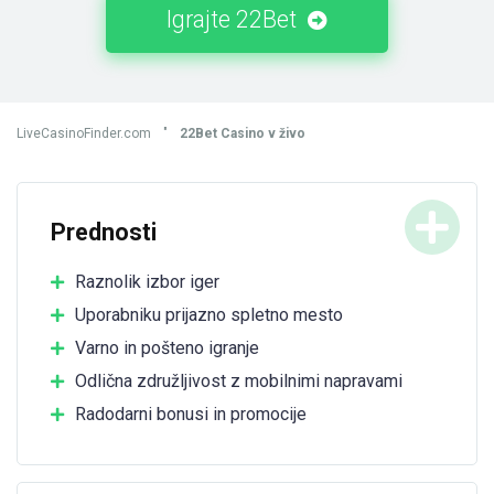
Igrajte 22Bet
LiveCasinoFinder.com
"
22Bet Casino v živo
Prednosti
Raznolik izbor iger
Uporabniku prijazno spletno mesto
Varno in pošteno igranje
Odlična združljivost z mobilnimi napravami
Radodarni bonusi in promocije