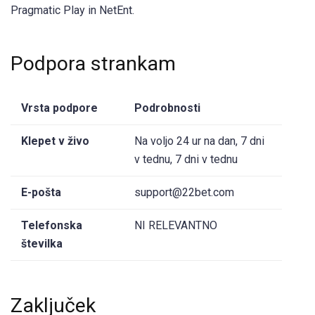
Pragmatic Play in NetEnt.
Podpora strankam
Vrsta podpore
Podrobnosti
Klepet v živo
Na voljo 24 ur na dan, 7 dni
v tednu, 7 dni v tednu
E-pošta
support@22bet.com
Telefonska
NI RELEVANTNO
številka
Zaključek