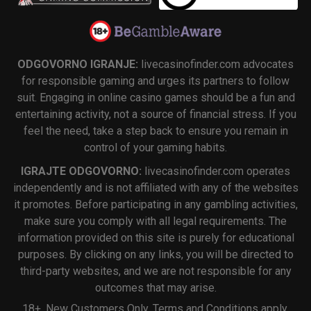
ODGOVORNO IGRANJE:
livecasinofinder.com advocates
for responsible gaming and urges its partners to follow
suit. Engaging in online casino games should be a fun and
entertaining activity, not a source of financial stress. If you
feel the need, take a step back to ensure you remain in
control of your gaming habits.
IGRAJTE ODGOVORNO:
livecasinofinder.com operates
independently and is not affiliated with any of the websites
it promotes. Before participating in any gambling activities,
make sure you comply with all legal requirements. The
information provided on this site is purely for educational
purposes. By clicking on any links, you will be directed to
third-party websites, and we are not responsible for any
outcomes that may arise.
18+, New Customers Only, Terms and Conditions apply,