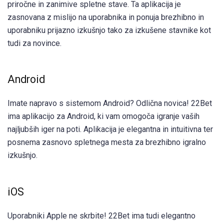
priročne in zanimive spletne stave. Ta aplikacija je
zasnovana z mislijo na uporabnika in ponuja brezhibno in
uporabniku prijazno izkušnjo tako za izkušene stavnike kot
tudi za novince.
Android
Imate napravo s sistemom Android? Odlična novica! 22Bet
ima aplikacijo za Android, ki vam omogoča igranje vaših
najljubših iger na poti. Aplikacija je elegantna in intuitivna ter
posnema zasnovo spletnega mesta za brezhibno igralno
izkušnjo.
iOS
Uporabniki Apple ne skrbite! 22Bet ima tudi elegantno