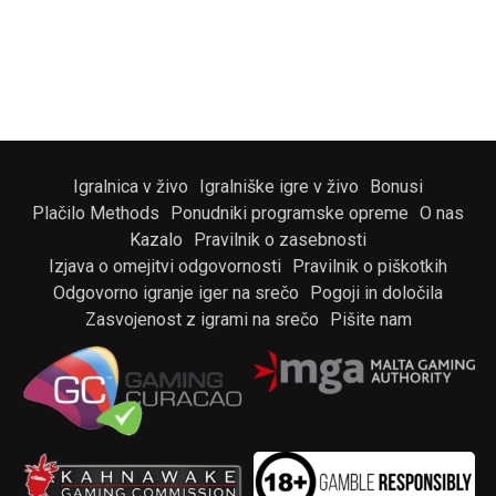
Igralnica v živo
Igralniške igre v živo
Bonusi
Plačilo Methods
Ponudniki programske opreme
O nas
Kazalo
Pravilnik o zasebnosti
Izjava o omejitvi odgovornosti
Pravilnik o piškotkih
Odgovorno igranje iger na srečo
Pogoji in določila
Zasvojenost z igrami na srečo
Pišite nam