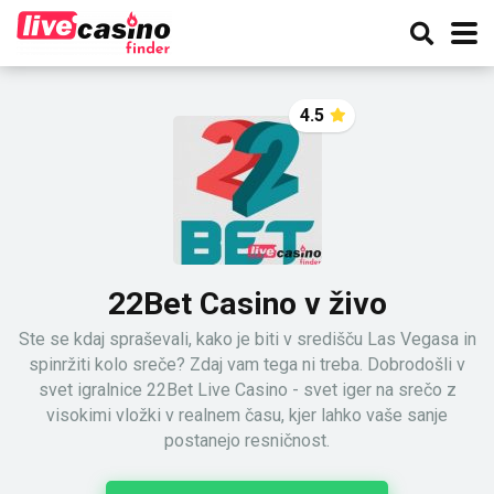
4.5
22Bet Casino v živo
Ste se kdaj spraševali, kako je biti v središču Las Vegasa in
spinržiti kolo sreče? Zdaj vam tega ni treba. Dobrodošli v
svet igralnice 22Bet Live Casino - svet iger na srečo z
visokimi vložki v realnem času, kjer lahko vaše sanje
postanejo resničnost.