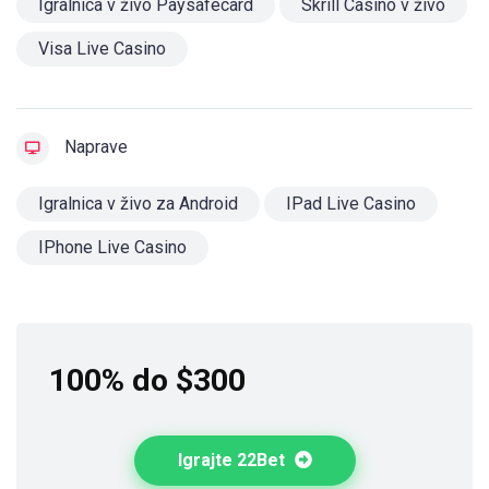
Igralnica v živo Paysafecard
Skrill Casino v živo
Visa Live Casino
Naprave
Igralnica v živo za Android
IPad Live Casino
IPhone Live Casino
100% do $300
Igrajte 22Bet