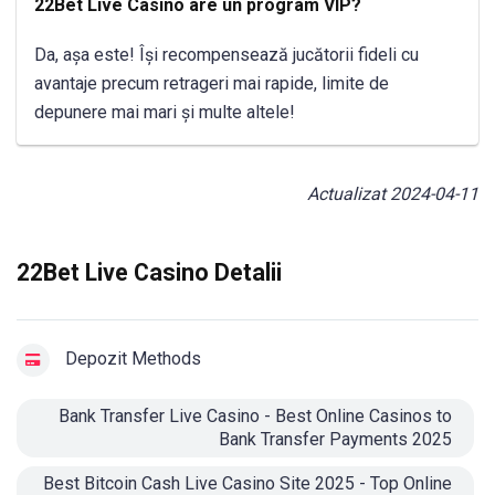
22Bet Live Casino are un program VIP?
Da, așa este! Își recompensează jucătorii fideli cu
avantaje precum retrageri mai rapide, limite de
depunere mai mari și multe altele!
Actualizat 2024-04-11
22Bet Live Casino Detalii
Depozit Methods
Bank Transfer Live Casino - Best Online Casinos to
Bank Transfer Payments 2025
Best Bitcoin Cash Live Casino Site 2025 - Top Online