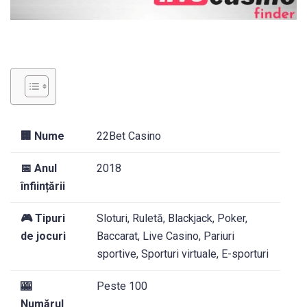
🏢 Nume
22Bet Casino
📅 Anul
2018
înființării
🎮 Tipuri
Sloturi, Ruletă, Blackjack, Poker,
de jocuri
Baccarat, Live Casino, Pariuri
sportive, Sporturi virtuale, E-sporturi
🎰
Peste 100
Numărul