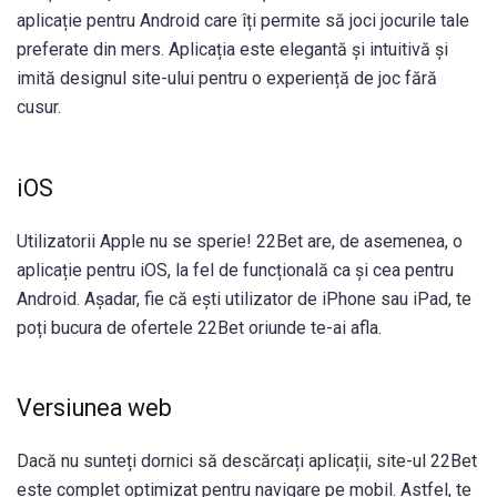
aplicație pentru Android care îți permite să joci jocurile tale
preferate din mers. Aplicația este elegantă și intuitivă și
imită designul site-ului pentru o experiență de joc fără
cusur.
iOS
Utilizatorii Apple nu se sperie! 22Bet are, de asemenea, o
aplicație pentru iOS, la fel de funcțională ca și cea pentru
Android. Așadar, fie că ești utilizator de iPhone sau iPad, te
poți bucura de ofertele 22Bet oriunde te-ai afla.
Versiunea web
Dacă nu sunteți dornici să descărcați aplicații, site-ul 22Bet
este complet optimizat pentru navigare pe mobil. Astfel, te