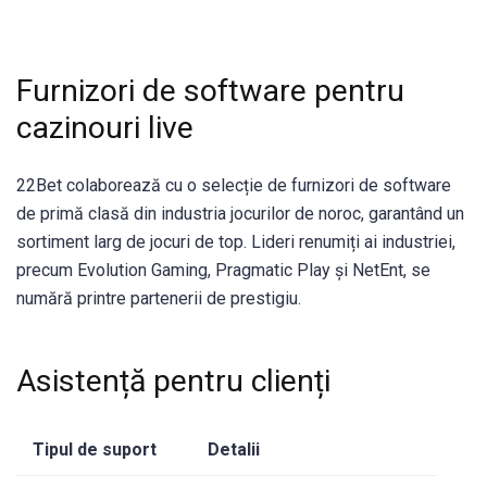
Furnizori de software pentru
cazinouri live
22Bet colaborează cu o selecție de furnizori de software
de primă clasă din industria jocurilor de noroc, garantând un
sortiment larg de jocuri de top. Lideri renumiți ai industriei,
precum Evolution Gaming, Pragmatic Play și NetEnt, se
numără printre partenerii de prestigiu.
Asistență pentru clienți
Tipul de suport
Detalii