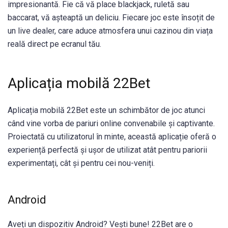
impresionantă. Fie că vă place blackjack, ruletă sau
baccarat, vă așteaptă un deliciu. Fiecare joc este însoțit de
un live dealer, care aduce atmosfera unui cazinou din viața
reală direct pe ecranul tău.
Aplicația mobilă 22Bet
Aplicația mobilă 22Bet este un schimbător de joc atunci
când vine vorba de pariuri online convenabile și captivante.
Proiectată cu utilizatorul în minte, această aplicație oferă o
experiență perfectă și ușor de utilizat atât pentru pariorii
experimentați, cât și pentru cei nou-veniți.
Android
Aveți un dispozitiv Android? Vești bune! 22Bet are o