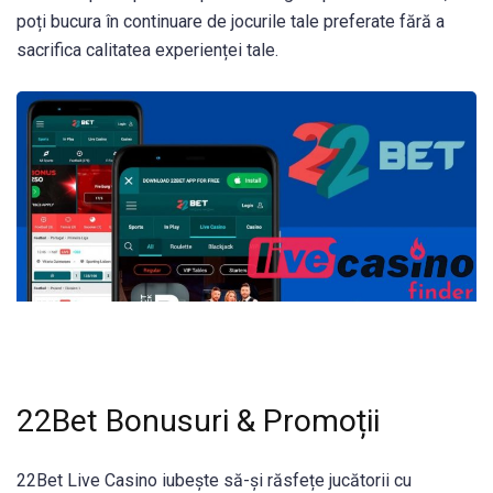
poți bucura în continuare de jocurile tale preferate fără a
sacrifica calitatea experienței tale.
22Bet Bonusuri & Promoții
22Bet Live Casino iubește să-și răsfețe jucătorii cu