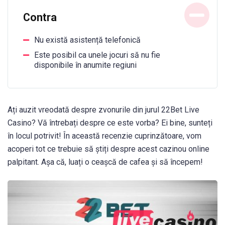
Contra
Nu există asistență telefonică
Este posibil ca unele jocuri să nu fie
disponibile în anumite regiuni
Ați auzit vreodată despre zvonurile din jurul 22Bet Live
Casino? Vă întrebați despre ce este vorba? Ei bine, sunteți
în locul potrivit! În această recenzie cuprinzătoare, vom
acoperi tot ce trebuie să știți despre acest cazinou online
palpitant. Așa că, luați o ceașcă de cafea și să începem!