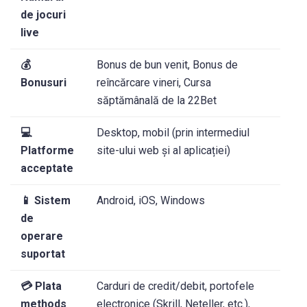
de jocuri
live
💰
Bonus de bun venit, Bonus de
Bonusuri
reîncărcare vineri, Cursa
săptămânală de la 22Bet
💻
Desktop, mobil (prin intermediul
Platforme
site-ului web și al aplicației)
acceptate
📱 Sistem
Android, iOS, Windows
de
operare
suportat
💳 Plata
Carduri de credit/debit, portofele
methods
electronice (Skrill, Neteller, etc.),