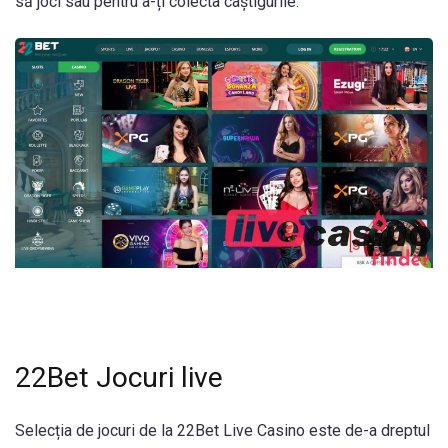
să joci sau pentru a-ți colecta câștigurile.
22Bet Jocuri live
Selecția de jocuri de la 22Bet Live Casino este de-a dreptul