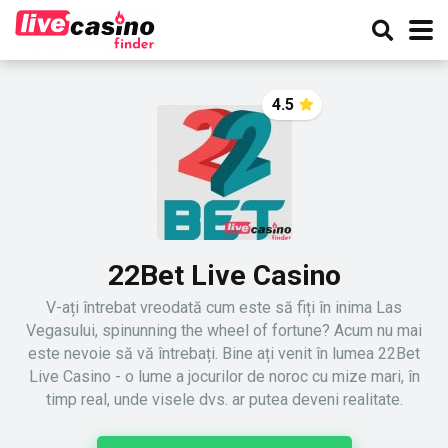
4.5
22Bet Live Casino
V-ați întrebat vreodată cum este să fiți în inima Las
Vegasului, spinunning the wheel of fortune? Acum nu mai
este nevoie să vă întrebați. Bine ați venit în lumea 22Bet
Live Casino - o lume a jocurilor de noroc cu mize mari, în
timp real, unde visele dvs. ar putea deveni realitate.