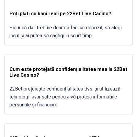
Poți plăti cu bani reali pe 22Bet Live Casino?
Sigur că da! Trebuie doar să faci un depozit, să alegi
jocul și ai putea să câștigi în scurt timp.
Cum este protejată confidențialitatea mea la 22Bet
Live Casino?
22Bet prețuiește confidențialitatea dvs. și utilizează
tehnologii avansate pentru a vă proteja informațiile
personale și financiare.