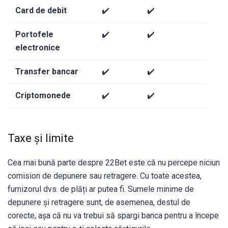
Card de debit
✔️
✔️
Portofele
✔️
✔️
electronice
Transfer bancar
✔️
✔️
Criptomonede
✔️
✔️
Taxe și limite
Cea mai bună parte despre 22Bet este că nu percepe niciun
comision de depunere sau retragere. Cu toate acestea,
furnizorul dvs. de plăți ar putea fi. Sumele minime de
depunere și retragere sunt, de asemenea, destul de
corecte, așa că nu va trebui să spargi banca pentru a începe