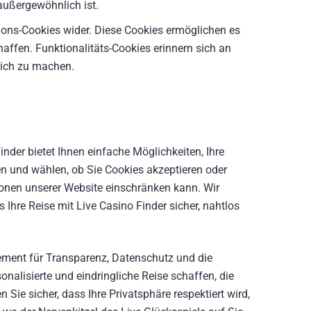
 außergewöhnlich ist.
ions-Cookies wider. Diese Cookies ermöglichen es
affen. Funktionalitäts-Cookies erinnern sich an
lich zu machen.
inder bietet Ihnen einfache Möglichkeiten, Ihre
n und wählen, ob Sie Cookies akzeptieren oder
onen unserer Website einschränken kann. Wir
hre Reise mit Live Casino Finder sicher, nahtlos
ement für Transparenz, Datenschutz und die
onalisierte und eindringliche Reise schaffen, die
 Sie sicher, dass Ihre Privatsphäre respektiert wird,