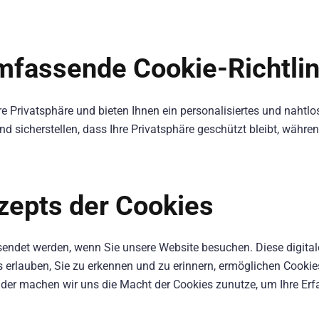
mfassende Cookie-Richtlin
hre Privatsphäre und bieten Ihnen ein personalisiertes und naht
und sicherstellen, dass Ihre Privatsphäre geschützt bleibt, währen
zepts der Cookies
gesendet werden, wenn Sie unsere Website besuchen. Diese digit
ns erlauben, Sie zu erkennen und zu erinnern, ermöglichen Cookies
inder machen wir uns die Macht der Cookies zunutze, um Ihre Erf