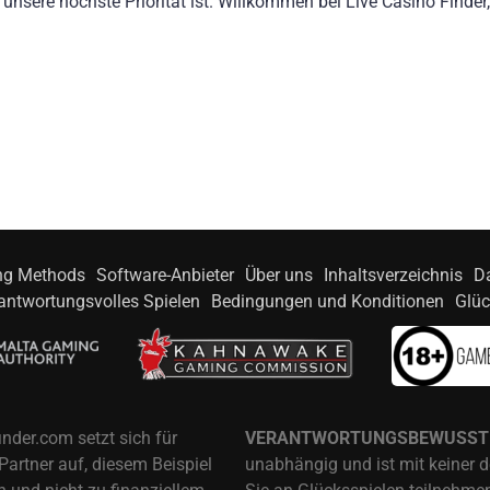
 unsere höchste Priorität ist. Willkommen bei Live Casino Finder
ng Methods
Software-Anbieter
Über uns
Inhaltsverzeichnis
D
antwortungsvolles Spielen
Bedingungen und Konditionen
Glüc
inder.com setzt sich für
VERANTWORTUNGSBEWUSST 
Partner auf, diesem Beispiel
unabhängig und ist mit keiner 