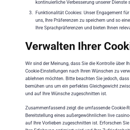
kontinuierliche Verbesserung unserer Dienste st
Funktionalität Cookies: Unser Engagement für 
uns, Ihre Präferenzen zu speichern und so ein
Ihre Sprachpräferenzen und bieten Ihnen relev
Verwalten Ihrer Coo
Wir sind der Meinung, dass Sie die Kontrolle über Ih
Cookie-Einstellungen nach Ihren Wünschen zu verwa
ablehnen möchten. Bitte beachten Sie jedoch, das
bemühen uns um ein perfektes Gleichgewicht zwische
und auf Ihre Wünsche zugeschnitten ist.
Zusammenfassend zeigt die umfassende Cookie-Rich
Bereitstellung eines außergewöhnlichen live casino-
auf Ihre Vorlieben zugeschnitten ist. Erforschen Sie