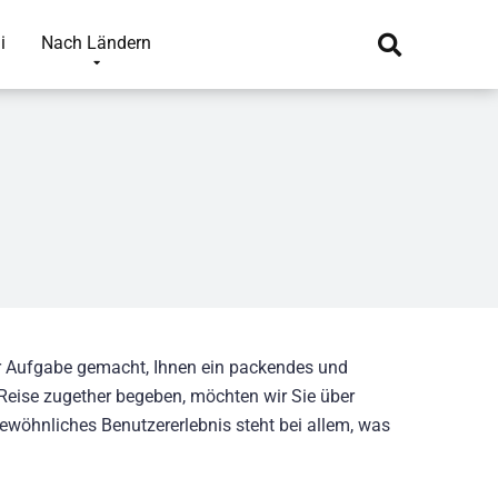
i
Nach Ländern
 zur Aufgabe gemacht, Ihnen ein packendes und
 Reise zugether begeben, möchten wir Sie über
wöhnliches Benutzererlebnis steht bei allem, was