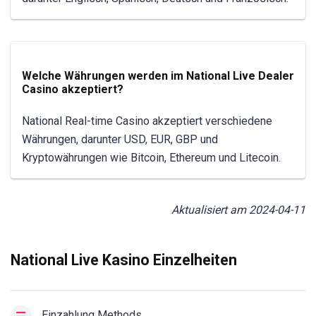
Welche Währungen werden im National Live Dealer
Casino akzeptiert?
National Real-time Casino akzeptiert verschiedene
Währungen, darunter USD, EUR, GBP und
Kryptowährungen wie Bitcoin, Ethereum und Litecoin.
Aktualisiert am 2024-04-11
National Live Kasino Einzelheiten
Einzahlung Methods