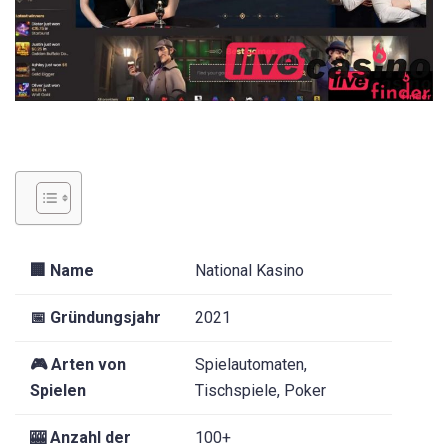
🏢 Name
National Kasino
📅 Gründungsjahr
2021
🎮 Arten von
Spielautomaten,
Spielen
Tischspiele, Poker
🎰 Anzahl der
100+