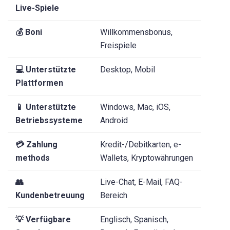
Live-Spiele
💰 Boni
Willkommensbonus,
Freispiele
💻 Unterstützte
Desktop, Mobil
Plattformen
📱 Unterstützte
Windows, Mac, iOS,
Betriebssysteme
Android
💳 Zahlung
Kredit-/Debitkarten, e-
methods
Wallets, Kryptowährungen
👥
Live-Chat, E-Mail, FAQ-
Kundenbetreuung
Bereich
💡 Verfügbare
Englisch, Spanisch,