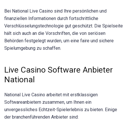
Bei National Live Casino sind Ihre persönlichen und
finanziellen Informationen durch fortschrittliche
Verschlüsselungstechnologie gut geschützt. Die Spielseite
hält sich auch an die Vorschriften, die von seriösen
Behörden festgelegt wurden, um eine faire und sichere
Spielumgebung zu schaffen.
Live Casino Software Anbieter
National
National Live Casino arbeitet mit erstklassigen
Softwareanbietern zusammen, um Ihnen ein
unvergessliches Echtzeit-Spielerlebnis zu bieten. Einige
der branchenführenden Anbieter sind: