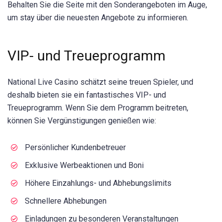
Behalten Sie die Seite mit den Sonderangeboten im Auge,
um stay über die neuesten Angebote zu informieren.
VIP- und Treueprogramm
National Live Casino schätzt seine treuen Spieler, und
deshalb bieten sie ein fantastisches VIP- und
Treueprogramm. Wenn Sie dem Programm beitreten,
können Sie Vergünstigungen genießen wie:
Persönlicher Kundenbetreuer
Exklusive Werbeaktionen und Boni
Höhere Einzahlungs- und Abhebungslimits
Schnellere Abhebungen
Einladungen zu besonderen Veranstaltungen