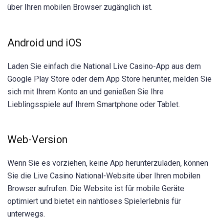
über Ihren mobilen Browser zugänglich ist.
Android und iOS
Laden Sie einfach die National Live Casino-App aus dem
Google Play Store oder dem App Store herunter, melden Sie
sich mit Ihrem Konto an und genießen Sie Ihre
Lieblingsspiele auf Ihrem Smartphone oder Tablet.
Web-Version
Wenn Sie es vorziehen, keine App herunterzuladen, können
Sie die Live Casino National-Website über Ihren mobilen
Browser aufrufen. Die Website ist für mobile Geräte
optimiert und bietet ein nahtloses Spielerlebnis für
unterwegs.