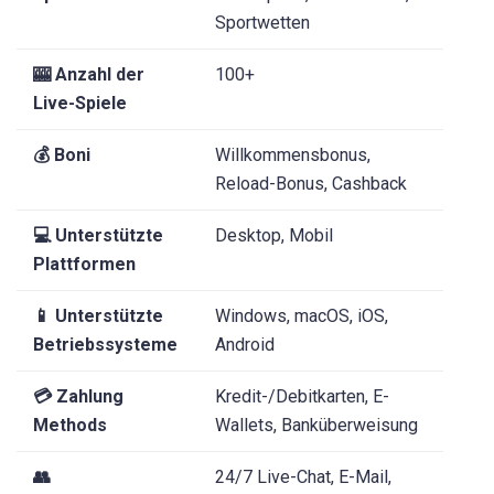
Sportwetten
🎰 Anzahl der
100+
Live-Spiele
💰 Boni
Willkommensbonus,
Reload-Bonus, Cashback
💻 Unterstützte
Desktop, Mobil
Plattformen
📱 Unterstützte
Windows, macOS, iOS,
Betriebssysteme
Android
💳 Zahlung
Kredit-/Debitkarten, E-
Methods
Wallets, Banküberweisung
👥
24/7 Live-Chat, E-Mail,