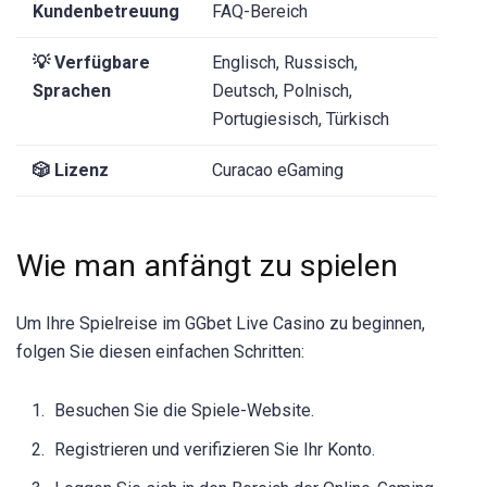
Kundenbetreuung
FAQ-Bereich
💡 Verfügbare
Englisch, Russisch,
Sprachen
Deutsch, Polnisch,
Portugiesisch, Türkisch
🎲 Lizenz
Curacao eGaming
Wie man anfängt zu spielen
Um Ihre Spielreise im GGbet Live Casino zu beginnen,
folgen Sie diesen einfachen Schritten:
Besuchen Sie die Spiele-Website.
Registrieren und verifizieren Sie Ihr Konto.