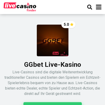
5.0
GGbet Live-Kasino
Live-Casinos sind die digitale Weiterentwicklung
traditioneller Casinos und bieten den Spielern ein Echtzeit-
Spielerlebnis bequem von zu Hause aus. Live-Casinos
bieten echte Dealer, echte Spieler und Echtzeit-Action, die
direkt auf Ihr Gerät gestreamt wird.