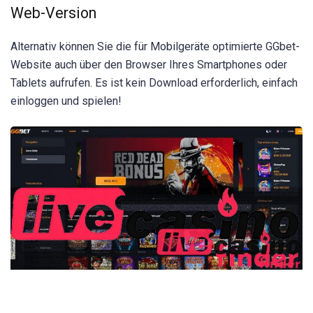
Web-Version
Alternativ können Sie die für Mobilgeräte optimierte GGbet-
Website auch über den Browser Ihres Smartphones oder
Tablets aufrufen. Es ist kein Download erforderlich, einfach
einloggen und spielen!