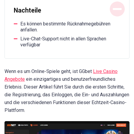
Nachteile
Es können bestimmte Rücknahmegebühren
anfallen.
Live-Chat-Support nicht in allen Sprachen
verfügbar
Wenn es um Online-Spiele geht, ist GGbet
Live Casino
Angebote
ein einzigartiges und benutzerfreundliches
Erlebnis. Dieser Artikel führt Sie durch die ersten Schritte,
die Registrierung, das Einloggen, die Ein- und Auszahlungen
und die verschiedenen Funktionen dieser Echtzeit-Casino-
Plattform.