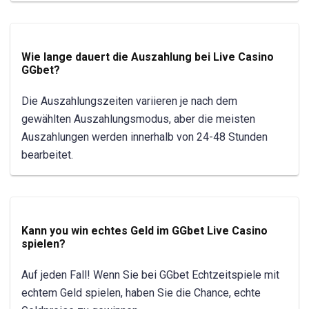
Wie lange dauert die Auszahlung bei Live Casino
GGbet?
Die Auszahlungszeiten variieren je nach dem
gewählten Auszahlungsmodus, aber die meisten
Auszahlungen werden innerhalb von 24-48 Stunden
bearbeitet.
Kann you win echtes Geld im GGbet Live Casino
spielen?
Auf jeden Fall! Wenn Sie bei GGbet Echtzeitspiele mit
echtem Geld spielen, haben Sie die Chance, echte