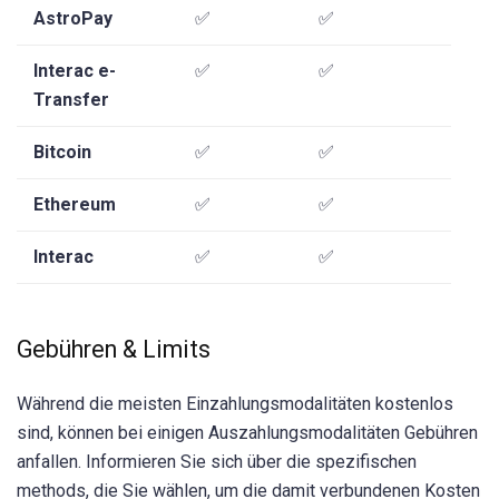
AstroPay
✅
✅
Interac e-
✅
✅
Transfer
Bitcoin
✅
✅
Ethereum
✅
✅
Interac
✅
✅
Gebühren & Limits
Während die meisten Einzahlungsmodalitäten kostenlos
sind, können bei einigen Auszahlungsmodalitäten Gebühren
anfallen. Informieren Sie sich über die spezifischen
methods, die Sie wählen, um die damit verbundenen Kosten