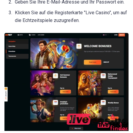
Geben Sie Ihre E-Mail-Adresse und Ihr Passwort ein.
Klicken Sie auf die Registerkarte "Live Casino", um auf
die Echtzeitspiele zuzugreifen.