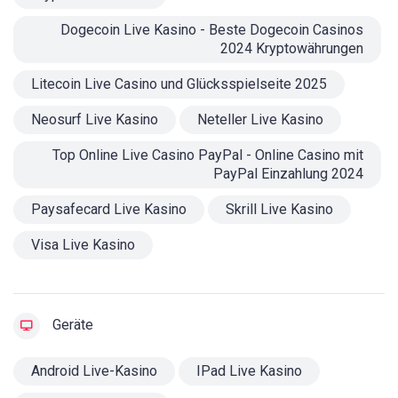
Dogecoin Live Kasino - Beste Dogecoin Casinos
2024 Kryptowährungen
Litecoin Live Casino und Glücksspielseite 2025
Neosurf Live Kasino
Neteller Live Kasino
Top Online Live Casino PayPal - Online Casino mit
PayPal Einzahlung 2024
Paysafecard Live Kasino
Skrill Live Kasino
Visa Live Kasino
Geräte
Android Live-Kasino
IPad Live Kasino