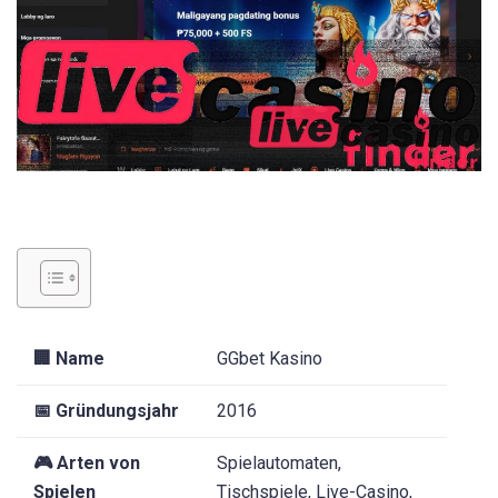
🏢 Name
GGbet Kasino
📅 Gründungsjahr
2016
🎮 Arten von
Spielautomaten,
Spielen
Tischspiele, Live-Casino,