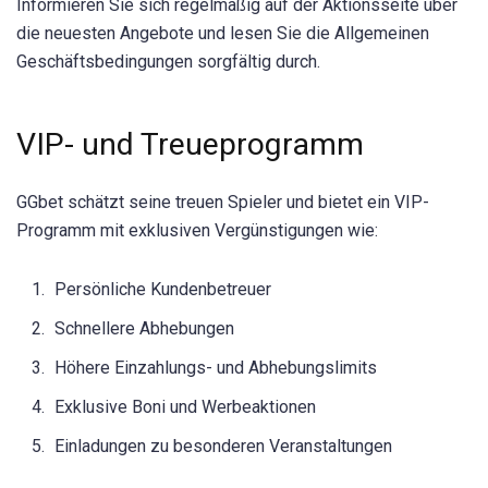
Informieren Sie sich regelmäßig auf der Aktionsseite über
die neuesten Angebote und lesen Sie die Allgemeinen
Geschäftsbedingungen sorgfältig durch.
VIP- und Treueprogramm
GGbet schätzt seine treuen Spieler und bietet ein VIP-
Programm mit exklusiven Vergünstigungen wie:
Persönliche Kundenbetreuer
Schnellere Abhebungen
Höhere Einzahlungs- und Abhebungslimits
Exklusive Boni und Werbeaktionen
Einladungen zu besonderen Veranstaltungen