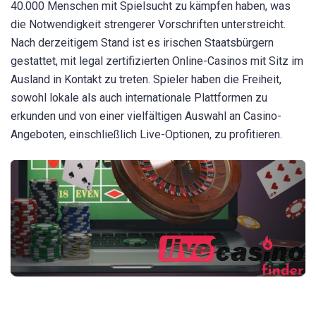
40.000 Menschen mit Spielsucht zu kämpfen haben, was
die Notwendigkeit strengerer Vorschriften unterstreicht.
Nach derzeitigem Stand ist es irischen Staatsbürgern
gestattet, mit legal zertifizierten Online-Casinos mit Sitz im
Ausland in Kontakt zu treten. Spieler haben die Freiheit,
sowohl lokale als auch internationale Plattformen zu
erkunden und von einer vielfältigen Auswahl an Casino-
Angeboten, einschließlich Live-Optionen, zu profitieren.