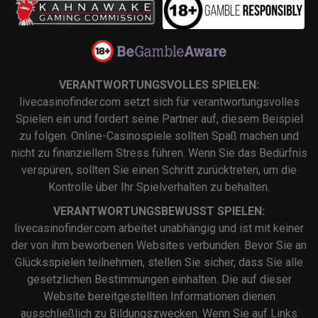
VERANTWORTUNGSVOLLES SPIELEN:
livecasinofinder.com setzt sich für verantwortungsvolles
Spielen ein und fordert seine Partner auf, diesem Beispiel
zu folgen. Online-Casinospiele sollten Spaß machen und
nicht zu finanziellem Stress führen. Wenn Sie das Bedürfnis
verspüren, sollten Sie einen Schritt zurücktreten, um die
Kontrolle über Ihr Spielverhalten zu behalten.
VERANTWORTUNGSBEWUSST SPIELEN:
livecasinofinder.com arbeitet unabhängig und ist mit keiner
der von ihm beworbenen Websites verbunden. Bevor Sie an
Glücksspielen teilnehmen, stellen Sie sicher, dass Sie alle
gesetzlichen Bestimmungen einhalten. Die auf dieser
Website bereitgestellten Informationen dienen
ausschließlich zu Bildungszwecken. Wenn Sie auf Links