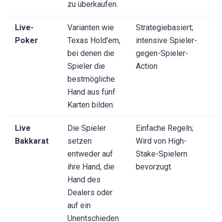
zu überkaufen.
Live-
Varianten wie
Strategiebasiert;
Poker
Texas Hold'em,
intensive Spieler-
bei denen die
gegen-Spieler-
Spieler die
Action
bestmögliche
Hand aus fünf
Karten bilden.
Live
Die Spieler
Einfache Regeln;
Bakkarat
setzen
Wird von High-
entweder auf
Stake-Spielern
ihre Hand, die
bevorzugt.
Hand des
Dealers oder
auf ein
Unentschieden