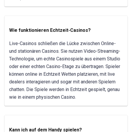
Wie funktionieren Echtzeit-Casinos?
Live-Casinos schließen die Lücke zwischen Online-
und stationären Casinos. Sie nutzen Video-Streaming-
Technologie, um echte Casinospiele aus einem Studio
oder einer echten Casino-Etage zu übertragen. Spieler
können online in Echtzeit Wetten platzieren, mit live
dealers interagieren und sogar mit anderen Spielern
chatten. Die Spiele werden in Echtzeit gespielt, genau
wie in einem physischen Casino.
Kann ich auf dem Handy spielen?