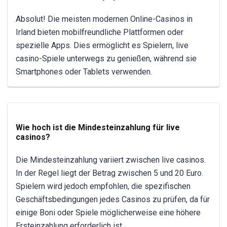
Absolut! Die meisten modernen Online-Casinos in
Irland bieten mobilfreundliche Plattformen oder
spezielle Apps. Dies ermöglicht es Spielern, live
casino-Spiele unterwegs zu genießen, während sie
Smartphones oder Tablets verwenden.
Wie hoch ist die Mindesteinzahlung für live
casinos?
Die Mindesteinzahlung variiert zwischen live casinos.
In der Regel liegt der Betrag zwischen 5 und 20 Euro.
Spielern wird jedoch empfohlen, die spezifischen
Geschäftsbedingungen jedes Casinos zu prüfen, da für
einige Boni oder Spiele möglicherweise eine höhere
Ersteinzahlung erforderlich ist.