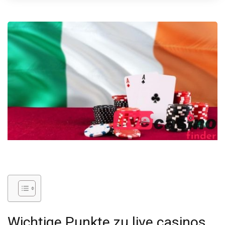
Wichtige Punkte zu live casinos