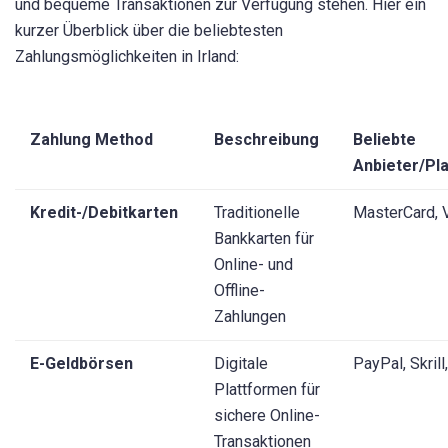
und bequeme Transaktionen zur Verfügung stehen. Hier ein
kurzer Überblick über die beliebtesten
Zahlungsmöglichkeiten in Irland:
Zahlung Method
Beschreibung
Beliebte
Anbieter/Pl
Kredit-/Debitkarten
Traditionelle
MasterCard, 
Bankkarten für
Online- und
Offline-
Zahlungen
E-Geldbörsen
Digitale
PayPal, Skrill
Plattformen für
sichere Online-
Transaktionen