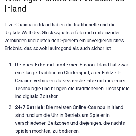
Irland
Live-Casinos in Irland haben die traditionelle und die
digitale Welt des Glücksspiels erfolgreich miteinander
verbunden und bieten den Spielern ein unvergleichliches
Erlebnis, das sowohl aufregend als auch sicher ist.
Reiches Erbe mit moderner Fusion:
Irland hat zwar
eine lange Tradition im Glücksspiel, aber Echtzeit-
Casinos verbinden dieses reiche Erbe mit moderner
Technologie und bringen die traditionellen Tischspiele
ins digitale Zeitalter.
24/7 Betrieb:
Die meisten Online-Casinos in Irland
sind rund um die Uhr in Betrieb, um Spieler in
verschiedenen Zeitzonen und diejenigen, die nachts
spielen möchten, zu bedienen.