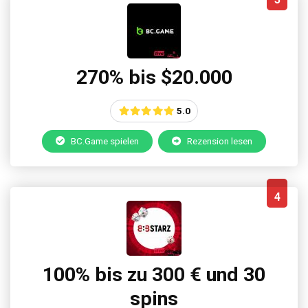
270% bis $20.000
5.0
BC.Game spielen
Rezension lesen
4
100% bis zu 300 € und 30
spins