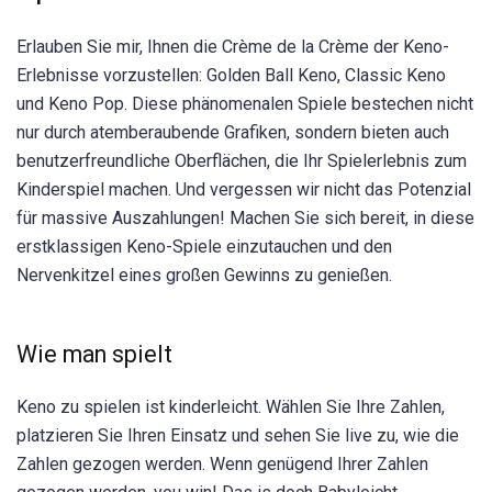
Erlauben Sie mir, Ihnen die Crème de la Crème der Keno-
Erlebnisse vorzustellen: Golden Ball Keno, Classic Keno
und Keno Pop. Diese phänomenalen Spiele bestechen nicht
nur durch atemberaubende Grafiken, sondern bieten auch
benutzerfreundliche Oberflächen, die Ihr Spielerlebnis zum
Kinderspiel machen. Und vergessen wir nicht das Potenzial
für massive Auszahlungen! Machen Sie sich bereit, in diese
erstklassigen Keno-Spiele einzutauchen und den
Nervenkitzel eines großen Gewinns zu genießen.
Wie man spielt
Keno zu spielen ist kinderleicht. Wählen Sie Ihre Zahlen,
platzieren Sie Ihren Einsatz und sehen Sie live zu, wie die
Zahlen gezogen werden. Wenn genügend Ihrer Zahlen