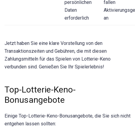
persönlichen
fallen
Daten
Aktivierungsg
erforderlich
an
Jetzt haben Sie eine klare Vorstellung von den
Transaktionszeiten und Gebühren, die mit diesen
Zahlungsmitteln für das Spielen von Lotterie-Keno
verbunden sind. Genießen Sie Ihr Spielerlebnis!
Top-Lotterie-Keno-
Bonusangebote
Einige Top-Lotterie-Keno-Bonusangebote, die Sie sich nicht
entgehen lassen sollten: