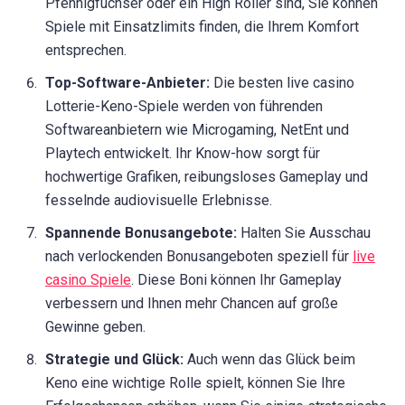
Pfennigfuchser oder ein High Roller sind, Sie können
Spiele mit Einsatzlimits finden, die Ihrem Komfort
entsprechen.
Top-Software-Anbieter:
Die besten live casino
Lotterie-Keno-Spiele werden von führenden
Softwareanbietern wie Microgaming, NetEnt und
Playtech entwickelt. Ihr Know-how sorgt für
hochwertige Grafiken, reibungsloses Gameplay und
fesselnde audiovisuelle Erlebnisse.
Spannende Bonusangebote:
Halten Sie Ausschau
nach verlockenden Bonusangeboten speziell für
live
casino Spiele
. Diese Boni können Ihr Gameplay
verbessern und Ihnen mehr Chancen auf große
Gewinne geben.
Strategie und Glück:
Auch wenn das Glück beim
Keno eine wichtige Rolle spielt, können Sie Ihre