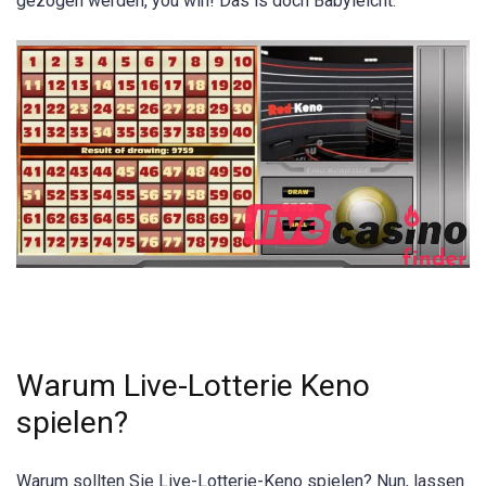
gezogen werden, you win! Das is doch Babyleicht.
Warum Live-Lotterie Keno
spielen?
Warum sollten Sie Live-Lotterie-Keno spielen? Nun, lassen