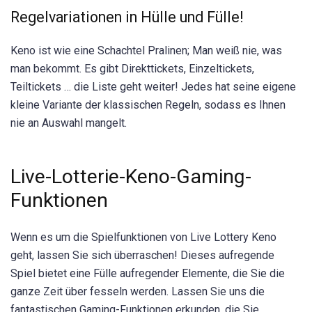
Regelvariationen in Hülle und Fülle!
Keno ist wie eine Schachtel Pralinen; Man weiß nie, was
man bekommt. Es gibt Direkttickets, Einzeltickets,
Teiltickets … die Liste geht weiter! Jedes hat seine eigene
kleine Variante der klassischen Regeln, sodass es Ihnen
nie an Auswahl mangelt.
Live-Lotterie-Keno-Gaming-
Funktionen
Wenn es um die Spielfunktionen von Live Lottery Keno
geht, lassen Sie sich überraschen! Dieses aufregende
Spiel bietet eine Fülle aufregender Elemente, die Sie die
ganze Zeit über fesseln werden. Lassen Sie uns die
fantastischen Gaming-Funktionen erkunden, die Sie