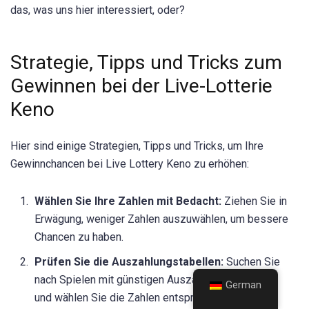
das, was uns hier interessiert, oder?
Strategie, Tipps und Tricks zum
Gewinnen bei der Live-Lotterie
Keno
Hier sind einige Strategien, Tipps und Tricks, um Ihre
Gewinnchancen bei Live Lottery Keno zu erhöhen:
Wählen Sie Ihre Zahlen mit Bedacht:
Ziehen Sie in
Erwägung, weniger Zahlen auszuwählen, um bessere
Chancen zu haben.
Prüfen Sie die Auszahlungstabellen:
Suchen Sie
nach Spielen mit günstigen Auszahlungsstrukturen
German
und wählen Sie die Zahlen entsprechend aus.