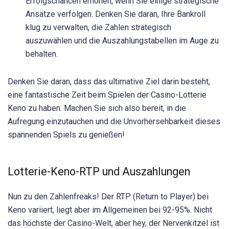
Erfolgschancen erhöhen, wenn Sie einige strategische
Ansätze verfolgen. Denken Sie daran, Ihre Bankroll
klug zu verwalten, die Zahlen strategisch
auszuwählen und die Auszahlungstabellen im Auge zu
behalten.
Denken Sie daran, dass das ultimative Ziel darin besteht,
eine fantastische Zeit beim Spielen der Casino-Lotterie
Keno zu haben. Machen Sie sich also bereit, in die
Aufregung einzutauchen und die Unvorhersehbarkeit dieses
spannenden Spiels zu genießen!
Lotterie-Keno-RTP und Auszahlungen
Nun zu den Zahlenfreaks! Der RTP (Return to Player) bei
Keno variiert, liegt aber im Allgemeinen bei 92-95%. Nicht
das höchste der Casino-Welt, aber hey, der Nervenkitzel ist