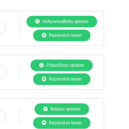
HollywoodBets spielen
0
Rezension lesen
PokerStars spielen
0
Rezension lesen
Betano spielen
0
Rezension lesen