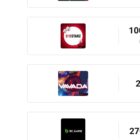
10
27