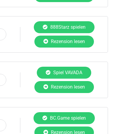
888Starz spielen
0
Rezension lesen
Spiel VAVADA
0
Rezension lesen
BC.Game spielen
0
Rezension lesen