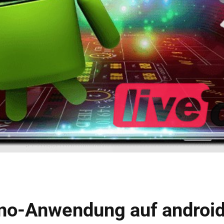
sino-Anwendung auf androi