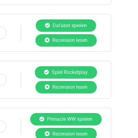
Dafabet spielen
0
Rezension lesen
Spiel Rocketplay
0
Rezension lesen
Pinnacle WW spielen
0
Rezension lesen