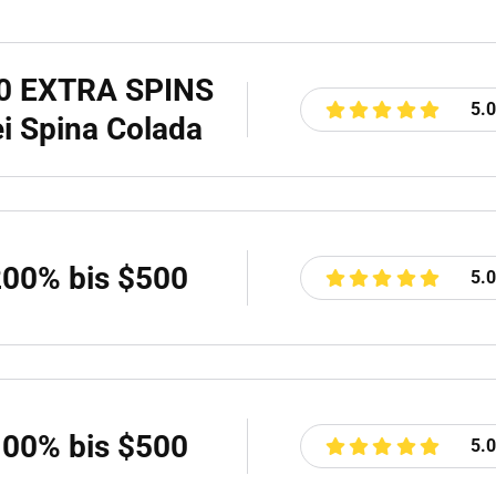
0 EXTRA SPINS
5.
i Spina Colada
200% bis $500
5.
100% bis $500
5.