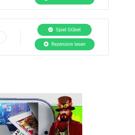
Spiel GGbet
0
Rezension lesen