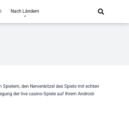
i
Nach Ländern
 Spielern, den Nervenkitzel des Spiels mit echten
gung der live casino-Spiele auf Ihrem Android-