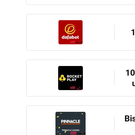
10
Bi