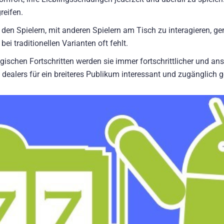
reifen.
 den Spielern, mit anderen Spielern am Tisch zu interagieren, ge
bei traditionellen Varianten oft fehlt.
ogischen Fortschritten werden sie immer fortschrittlicher und a
 dealers für ein breiteres Publikum interessant und zugänglich 