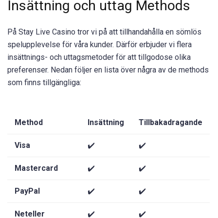
Insättning och uttag Methods
På Stay Live Casino tror vi på att tillhandahålla en sömlös
spelupplevelse för våra kunder. Därför erbjuder vi flera
insättnings- och uttagsmetoder för att tillgodose olika
preferenser. Nedan följer en lista över några av de methods
som finns tillgängliga:
Method
Insättning
Tillbakadragande
Visa
✔️
✔️
Mastercard
✔️
✔️
PayPal
✔️
✔️
Neteller
✔️
✔️