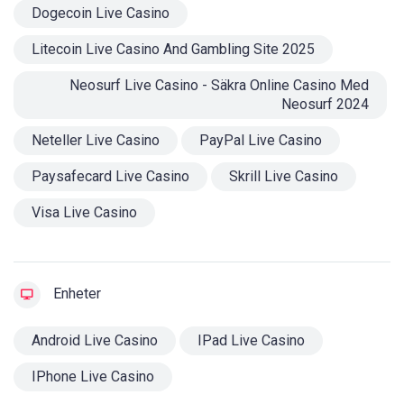
Dogecoin Live Casino
Litecoin Live Casino And Gambling Site 2025
Neosurf Live Casino - Säkra Online Casino Med
Neosurf 2024
Neteller Live Casino
PayPal Live Casino
Paysafecard Live Casino
Skrill Live Casino
Visa Live Casino
Enheter
Android Live Casino
IPad Live Casino
IPhone Live Casino