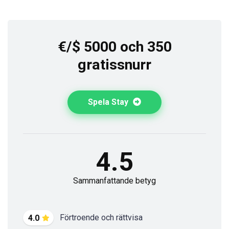
€/$ 5000 och 350
gratissnurr
Spela Stay
4.5
Sammanfattande betyg
Förtroende och rättvisa
4.0