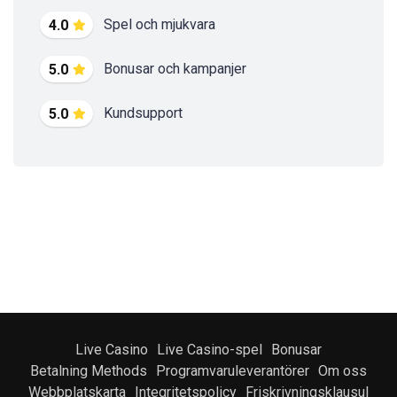
Spel och mjukvara
4.0
Bonusar och kampanjer
5.0
Kundsupport
5.0
Live Casino
Live Casino-spel
Bonusar
Betalning Methods
Programvaruleverantörer
Om oss
Webbplatskarta
Integritetspolicy
Friskrivningsklausul