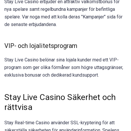
Stay Live Casino erbjuder en attraktiv välkomstbonus för
nya spelare samt regelbundna kampanjer för befintliga
spelare. Var noga med att kolla deras "Kampanjer" sida för
de senaste erbjudandena.
VIP- och lojalitetsprogram
Stay Live Casino belönar sina lojala kunder med ett VIP-
program som ger olika förmåner som högre uttagsgränser,
exklusiva bonusar och dedikerad kundsupport.
Stay Live Casino Säkerhet och
rättvisa
Stay Real-time Casino använder SSL-kryptering för att
säkerställa säkerheten för användarinformation. Spelens