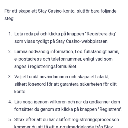
För att skapa ett Stay Casino-konto, slutför bara följande
steg:
Leta reda på och klicka på knappen "Registrera dig"
som visas tydligt på Stay Casino-webbplatsen.
Lämna nödvändig information, t.ex. fullständigt namn,
e-postadress och telefonnummer, enligt vad som
anges i registreringsformuläret.
Välj ett unikt användarnamn och skapa ett starkt,
säkert lösenord för att garantera säkerheten för ditt
konto.
Läs noga igenom villkoren och när du godkänner dem
fortsätter du genom att klicka på knappen "Registrera".
Strax efter att du har slutfört registreringsprocessen
kommer du att få ett e-postmeddelande från Stay