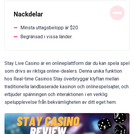
Nackdelar
Minsta uttagsbelopp är $20.
Begränsad i vissa länder.
Stay Live Casino är en onlineplattform där du kan spela spel
som drivs av riktiga online-dealers. Denna unika funktion
hos Real-time Casinos Stay överbryggar klyftan mellan
traditionella landbaserade kasinon och onlinespelsajter, och
erbjuder spänningen och interaktionen i en verklig
spelupplevelse från bekvämligheten av ditt eget hem.