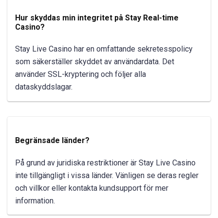
Hur skyddas min integritet på Stay Real-time
Casino?
Stay Live Casino har en omfattande sekretesspolicy
som säkerställer skyddet av användardata. Det
använder SSL-kryptering och följer alla
dataskyddslagar.
Begränsade länder?
På grund av juridiska restriktioner är Stay Live Casino
inte tillgängligt i vissa länder. Vänligen se deras regler
och villkor eller kontakta kundsupport för mer
information.