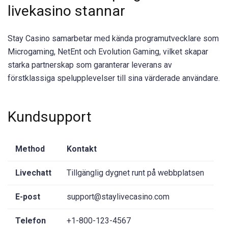
livekasino stannar
Stay Casino samarbetar med kända programutvecklare som
Microgaming, NetEnt och Evolution Gaming, vilket skapar
starka partnerskap som garanterar leverans av
förstklassiga spelupplevelser till sina värderade användare.
Kundsupport
Method
Kontakt
Livechatt
Tillgänglig dygnet runt på webbplatsen
E-post
support@staylivecasino.com
Telefon
+1-800-123-4567