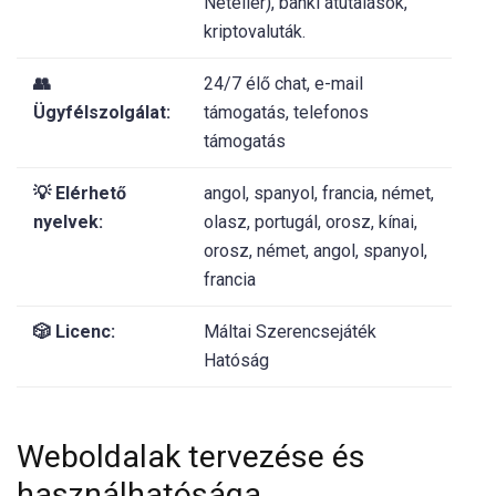
Neteller), banki átutalások,
kriptovaluták.
👥
24/7 élő chat, e-mail
Ügyfélszolgálat:
támogatás, telefonos
támogatás
💡 Elérhető
angol, spanyol, francia, német,
nyelvek:
olasz, portugál, orosz, kínai,
orosz, német, angol, spanyol,
francia
🎲 Licenc:
Máltai Szerencsejáték
Hatóság
Weboldalak tervezése és
használhatósága