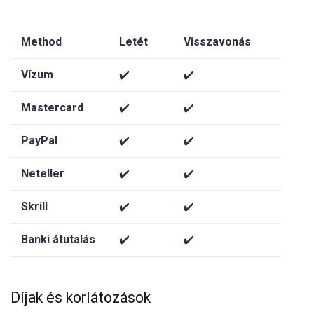
Method
Letét
Visszavonás
Vízum
✔️
✔️
Mastercard
✔️
✔️
PayPal
✔️
✔️
Neteller
✔️
✔️
Skrill
✔️
✔️
Banki átutalás
✔️
✔️
Díjak és korlátozások