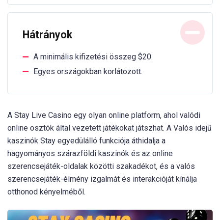
Hátrányok
A minimális kifizetési összeg $20.
Egyes országokban korlátozott.
A Stay Live Casino egy olyan online platform, ahol valódi
online osztók által vezetett játékokat játszhat. A Valós idejű
kaszinók Stay egyedülálló funkciója áthidalja a
hagyományos szárazföldi kaszinók és az online
szerencsejáték-oldalak közötti szakadékot, és a valós
szerencsejáték-élmény izgalmát és interakcióját kínálja
otthonod kényelméből.