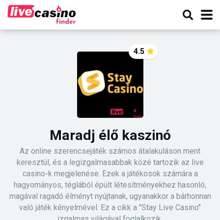
4.5
Maradj élő kaszinó
Az online szerencsejáték számos átalakuláson ment
keresztül, és a legizgalmasabbak közé tartozik az live
casino-k megjelenése. Ezek a játékosok számára a
hagyományos, téglából épült létesítményekhez hasonló,
magával ragadó élményt nyújtanak, ugyanakkor a bárhonnan
való játék kényelmével. Ez a cikk a "Stay Live Casino"
izgalmas világával foglalkozik.