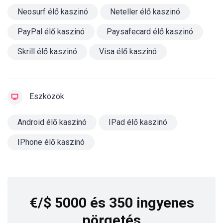
Neosurf élő kaszinó
Neteller élő kaszinó
PayPal élő kaszinó
Paysafecard élő kaszinó
Skrill élő kaszinó
Visa élő kaszinó
Eszközök
Android élő kaszinó
IPad élő kaszinó
IPhone élő kaszinó
€/$ 5000 és 350 ingyenes
pörgetés