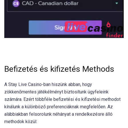
Befizetés és kifizetés Methods
A Stay Live Casino-ban hiszünk abban, hogy
zökkenőmentes játékélményt biztosítunk ügyfeleink
számára. Ezért többféle befizetési és kifizetési methodot
kínálunk a különböző preferenciáknak megfelelően. Az
alábbiakban felsorolunk néhányat a rendelkezésre álló
methodok közül: