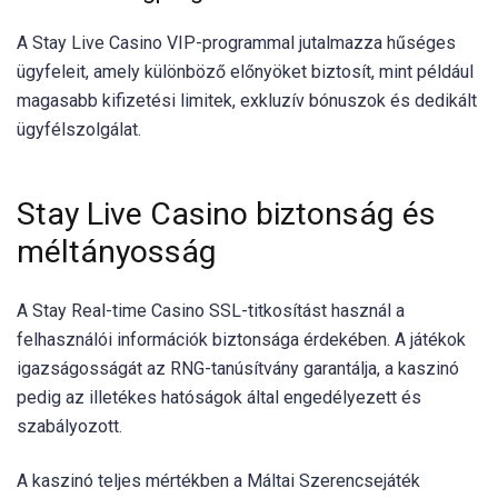
A Stay Live Casino VIP-programmal jutalmazza hűséges
ügyfeleit, amely különböző előnyöket biztosít, mint például
magasabb kifizetési limitek, exkluzív bónuszok és dedikált
ügyfélszolgálat.
Stay Live Casino biztonság és
méltányosság
A Stay Real-time Casino SSL-titkosítást használ a
felhasználói információk biztonsága érdekében. A játékok
igazságosságát az RNG-tanúsítvány garantálja, a kaszinó
pedig az illetékes hatóságok által engedélyezett és
szabályozott.
A kaszinó teljes mértékben a Máltai Szerencsejáték