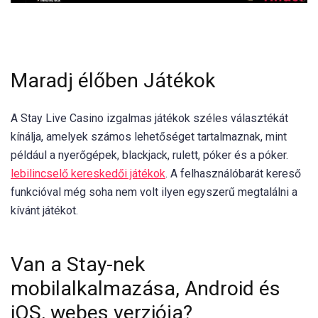
Maradj élőben Játékok
A Stay Live Casino izgalmas játékok széles választékát
kínálja, amelyek számos lehetőséget tartalmaznak, mint
például a nyerőgépek, blackjack, rulett, póker és a póker.
lebilincselő kereskedői játékok
. A felhasználóbarát kereső
funkcióval még soha nem volt ilyen egyszerű megtalálni a
kívánt játékot.
Van a Stay-nek
mobilalkalmazása, Android és
iOS, webes verziója?