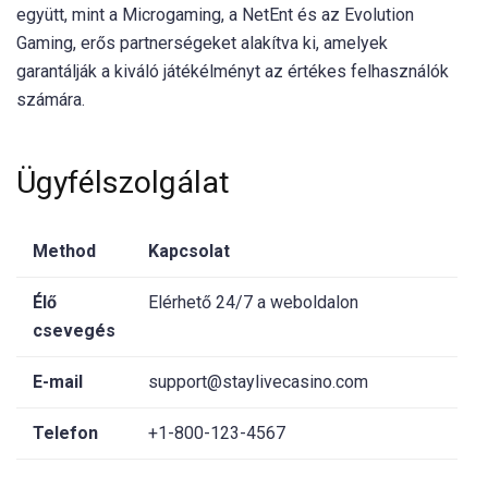
együtt, mint a Microgaming, a NetEnt és az Evolution
Gaming, erős partnerségeket alakítva ki, amelyek
garantálják a kiváló játékélményt az értékes felhasználók
számára.
Ügyfélszolgálat
Method
Kapcsolat
Élő
Elérhető 24/7 a weboldalon
csevegés
E-mail
support@staylivecasino.com
Telefon
+1-800-123-4567