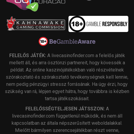
FELELŐS JÁTÉK:
A livecasinofinder.com a felelős játék
mellett áll, és arra ösztönzi partnereit, hogy kövessék a
példát. Az online kaszinójátékokban való részvételnek
szórakoztató és szórakoztató tevékenységnek kell lennie,
nem pedig pénzügyi stressz forrásának. Ha úgy érzi, hogy
szükség van rá, lépjen egyet hátra, hogy továbbra is kézben
tartsa játékszokásait.
FELELŐSSÉGTELJESEN JÁTSSZON:
A
livecasinofinder.com függetlenül működik, és nem áll
kapcsolatban az általa népszerűsített weboldalakkal.
Mielőtt bármilyen szerencsejátékban részt venne,