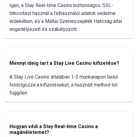
Igen, a Stay Real-time Casino biztonságos. SSL-
titkosítást használ a felhasználói adatok védelme
érdekében, és a Máltai Szerencsejáték Hatóság által
engedélyezett és szabályozott.
Mennyi ideig tart a Stay Live Casino kifizetése?
A Stay Live Casino általában 1-3 munkanapon belül
feldolgozza a kifizetéseket, a használt method-tól
függően.
Hogyan védi a Stay Real-time Casino a
magánéletemet?