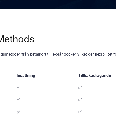
 Methods
metoder, från betalkort till e-plånböcker, vilket ger flexibilitet f
Insättning
Tillbakadragande
✅
✅
✅
✅
✅
✅