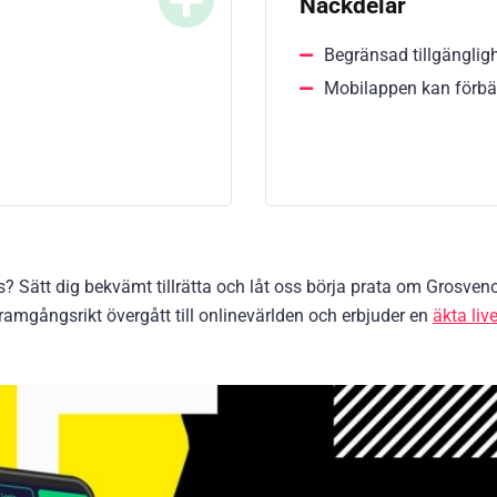
Nackdelar
Begränsad tillgängligh
Mobilappen kan förbä
s? Sätt dig bekvämt tillrätta och låt oss börja prata om Grosveno
amgångsrikt övergått till onlinevärlden och erbjuder en
äkta liv