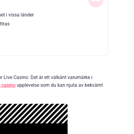
et i vissa länder
ttras
r Live Casino. Det är ett välkänt varumärke i
e casino
upplevelse som du kan njuta av bekvämt