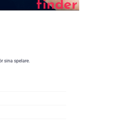
ör sina spelare.