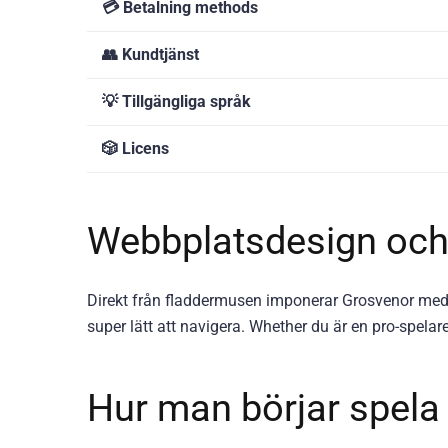
💳 Betalning methods
👥 Kundtjänst
💡 Tillgängliga språk
🎲 Licens
Webbplatsdesign och
Direkt från fladdermusen imponerar Grosvenor med 
super lätt att navigera. Whether du är en pro-spela
Hur man börjar spela