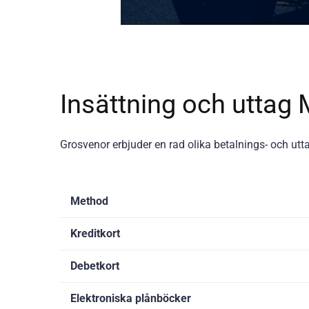
Insättning och uttag
Grosvenor erbjuder en rad olika betalnings- och uttags
Method
Kreditkort
Debetkort
Elektroniska plånböcker