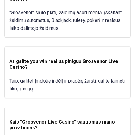
"Grosvenor" siūlo platų žaidimų asortimentą, įskaitant
žaidimų automatus, Blackjack, ruletę, pokerį ir realaus
laiko dalintojo žaidimus.
Ar galite you win realius pinigus Grosvenor Live
Casino?
Taip, galite! Įmokėję indėlį ir pradėję žaisti, galite laimėti
tikrų pinigų.
Kaip "Grosvenor Live Casino" saugomas mano
privatumas?