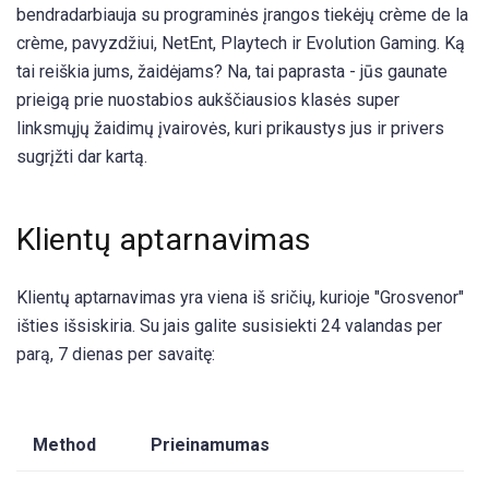
bendradarbiauja su programinės įrangos tiekėjų crème de la
crème, pavyzdžiui, NetEnt, Playtech ir Evolution Gaming. Ką
tai reiškia jums, žaidėjams? Na, tai paprasta - jūs gaunate
prieigą prie nuostabios aukščiausios klasės super
linksmųjų žaidimų įvairovės, kuri prikaustys jus ir privers
sugrįžti dar kartą.
Klientų aptarnavimas
Klientų aptarnavimas yra viena iš sričių, kurioje "Grosvenor"
išties išsiskiria. Su jais galite susisiekti 24 valandas per
parą, 7 dienas per savaitę:
Method
Prieinamumas