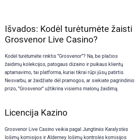
Išvados: Kodėl turėtumėte žaisti
Grosvenor Live Casino?
Kodėl turėtumėte rinktis "Grosvenor"? Na, be plačios
žaidimų kolekcijos, patogaus dizaino ir puikaus klientų
aptarnavimo, tai platforma, kuriai tikrai rūpi jūsų patirtis.
Nesvarbu, ar žaidžiate dėl pramogos, ar siekiate pagrindinio
prizo, "Grosvenor" užtikrina visiems malonų žaidimą.
Licencija Kazino
Grosvenor Live Casino veikia pagal Jungtinės Karalystės
lošimų komisijos ir Alderney lošimų kontrolės komisijos