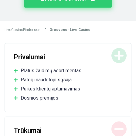
LiveCasinoFinder.com
"
Grosvenor Live Casino
Privalumai
Platus žaidimų asortimentas
Patogi naudotojo sąsaja
Puikus klientų aptarnavimas
Dosnios premijos
Trūkumai