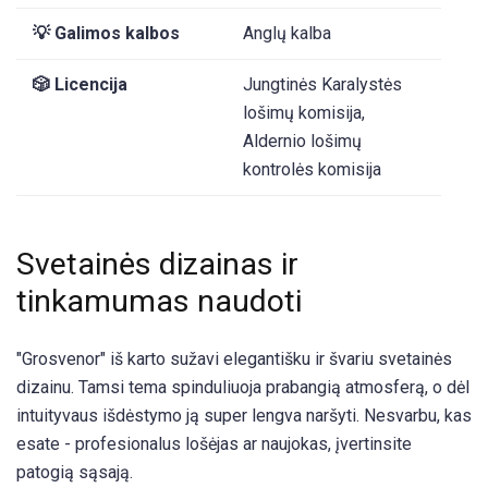
💡 Galimos kalbos
Anglų kalba
🎲 Licencija
Jungtinės Karalystės
lošimų komisija,
Aldernio lošimų
kontrolės komisija
Svetainės dizainas ir
tinkamumas naudoti
"Grosvenor" iš karto sužavi elegantišku ir švariu svetainės
dizainu. Tamsi tema spinduliuoja prabangią atmosferą, o dėl
intuityvaus išdėstymo ją super lengva naršyti. Nesvarbu, kas
esate - profesionalus lošėjas ar naujokas, įvertinsite
patogią sąsają.