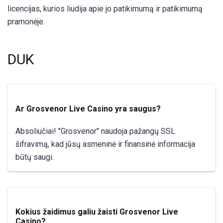
licencijas, kurios liudija apie jo patikimumą ir patikimumą
pramonėje.
DUK
Ar Grosvenor Live Casino yra saugus?
Absoliučiai! "Grosvenor" naudoja pažangų SSL
šifravimą, kad jūsų asmeninė ir finansinė informacija
būtų saugi.
Kokius žaidimus galiu žaisti Grosvenor Live
Casino?