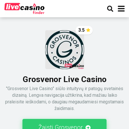
3.5
Grosvenor Live Casino
"Grosvenor Live Casino" siūlo intuityvų ir patogų svetainės
dizainą. Lengva navigacija užtikrina, kad mažiau laiko
praleisite ieškodami, o daugiau mėgaudamiesi mėgstamais
žaidimais.
Žaisti Grosvenor