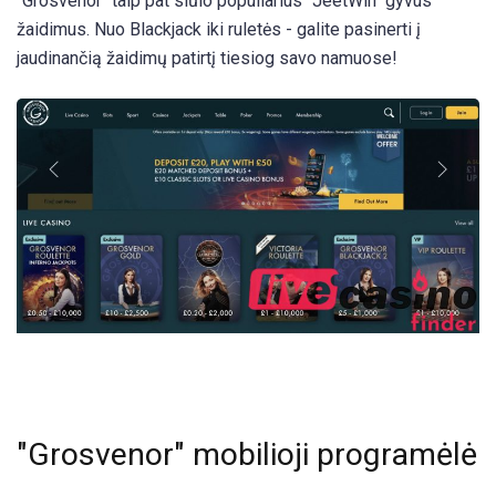
"Grosvenor" taip pat siūlo populiarius "JeetWin" gyvus
žaidimus. Nuo Blackjack iki ruletės - galite pasinerti į
jaudinančią žaidimų patirtį tiesiog savo namuose!
"Grosvenor" mobilioji programėlė