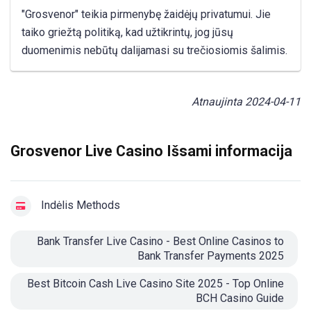
"Grosvenor" teikia pirmenybę žaidėjų privatumui. Jie
taiko griežtą politiką, kad užtikrintų, jog jūsų
duomenimis nebūtų dalijamasi su trečiosiomis šalimis.
Atnaujinta 2024-04-11
Grosvenor Live Casino Išsami informacija
Indėlis Methods
Bank Transfer Live Casino - Best Online Casinos to
Bank Transfer Payments 2025
Best Bitcoin Cash Live Casino Site 2025 - Top Online
BCH Casino Guide