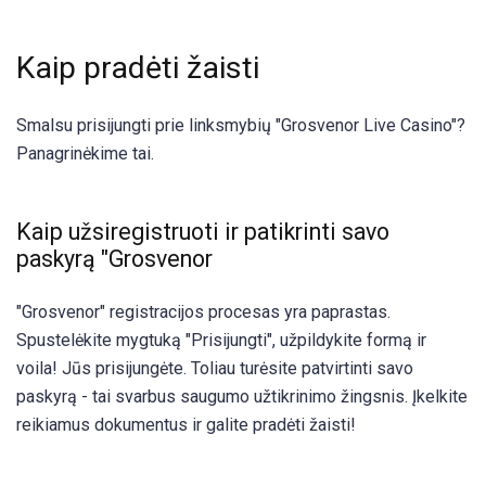
Kaip pradėti žaisti
Smalsu prisijungti prie linksmybių "Grosvenor Live Casino"?
Panagrinėkime tai.
Kaip užsiregistruoti ir patikrinti savo
paskyrą "Grosvenor
"Grosvenor" registracijos procesas yra paprastas.
Spustelėkite mygtuką "Prisijungti", užpildykite formą ir
voila! Jūs prisijungėte. Toliau turėsite patvirtinti savo
paskyrą - tai svarbus saugumo užtikrinimo žingsnis. Įkelkite
reikiamus dokumentus ir galite pradėti žaisti!