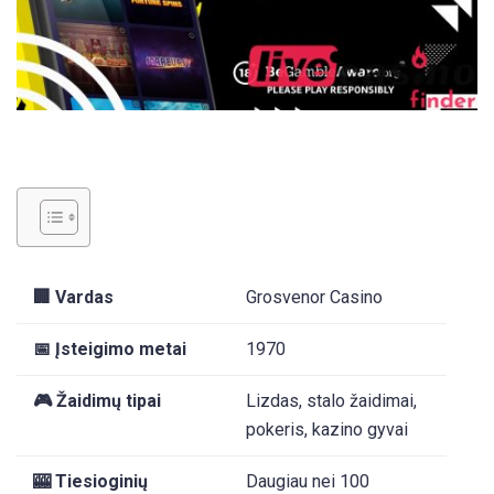
🏢 Vardas
Grosvenor Casino
📅 Įsteigimo metai
1970
🎮 Žaidimų tipai
Lizdas, stalo žaidimai,
pokeris, kazino gyvai
🎰 Tiesioginių
Daugiau nei 100