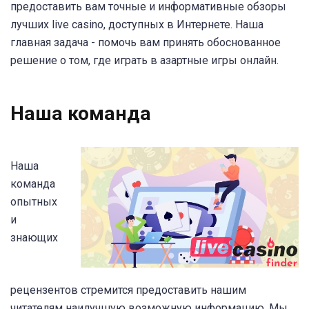
предоставить вам точные и информативные обзоры
лучших live casino, доступных в Интернете. Наша
главная задача - помочь вам принять обоснованное
решение о том, где играть в азартные игры онлайн.
Наша команда
Наша
команда
опытных
и
знающих
рецензентов стремится предоставить нашим
читателям наилучшую возможную информацию. Мы