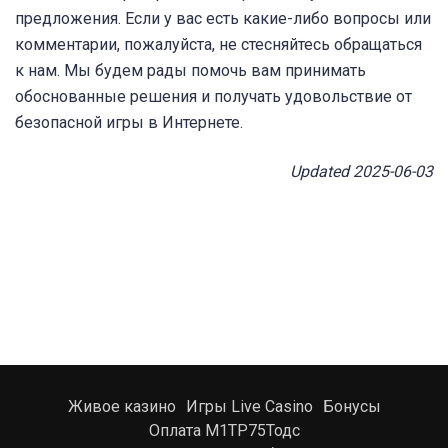
предложения. Если у вас есть какие-либо вопросы или
комментарии, пожалуйста, не стесняйтесь обращаться
к нам. Мы будем рады помочь вам принимать
обоснованные решения и получать удовольствие от
безопасной игры в Интернете.
Updated 2025-06-03
Живое казино
Игры Live Casino
Бонусы
Оплата M1TP75Тодс