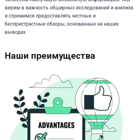
верим в важность обширных исследований и анализа
и стремимся предоставлять честные и
беспристрастные обзоры, основанные на наших
выводах.
Наши преимущества