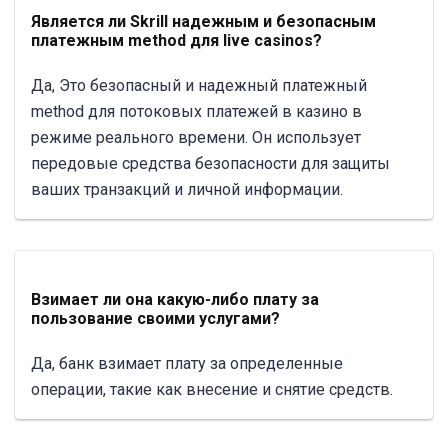
Является ли Skrill надежным и безопасным
платежным method для live casinos?
Да, Это безопасный и надежный платежный
method для потоковых платежей в казино в
режиме реального времени. Он использует
передовые средства безопасности для защиты
ваших транзакций и личной информации.
Взимает ли она какую-либо плату за
пользование своими услугами?
Да, банк взимает плату за определенные
операции, такие как внесение и снятие средств.