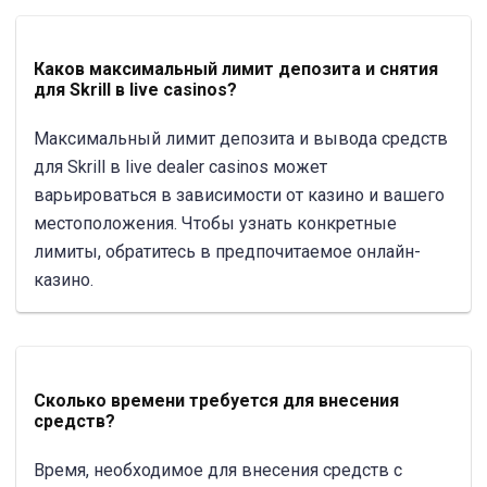
Каков максимальный лимит депозита и снятия
для Skrill в live casinos?
Максимальный лимит депозита и вывода средств
для Skrill в live dealer casinos может
варьироваться в зависимости от казино и вашего
местоположения. Чтобы узнать конкретные
лимиты, обратитесь в предпочитаемое онлайн-
казино.
Сколько времени требуется для внесения
средств?
Время, необходимое для внесения средств с