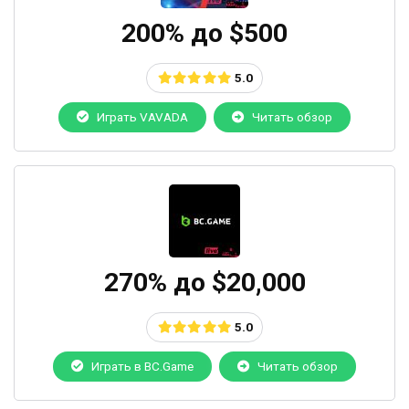
200% до $500
5.0
Играть VAVADA
Читать обзор
270% до $20,000
5.0
Играть в BC.Game
Читать обзор