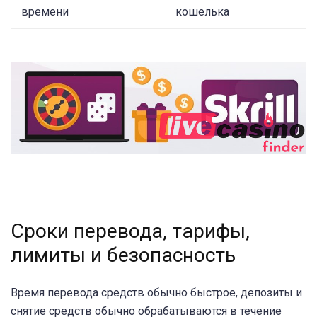
времени
кошелька
Сроки перевода, тарифы,
лимиты и безопасность
Время перевода средств обычно быстрое, депозиты и
снятие средств обычно обрабатываются в течение