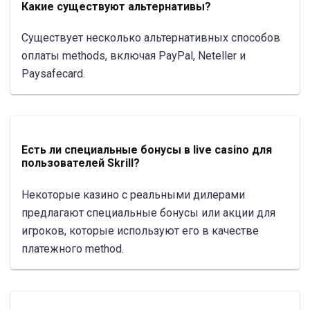
Какие существуют альтернативы?
Существует несколько альтернативных способов
оплаты methods, включая PayPal, Neteller и
Paysafecard.
Есть ли специальные бонусы в live casino для
пользователей Skrill?
Некоторые казино с реальными дилерами
предлагают специальные бонусы или акции для
игроков, которые используют его в качестве
платежного method.