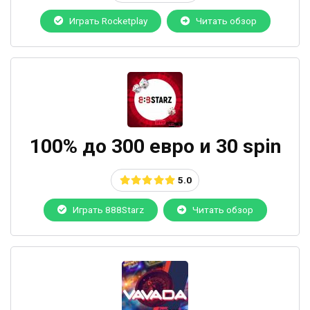
Играть Rocketplay
Читать обзор
100% до 300 евро и 30 spin
5.0
Играть 888Starz
Читать обзор