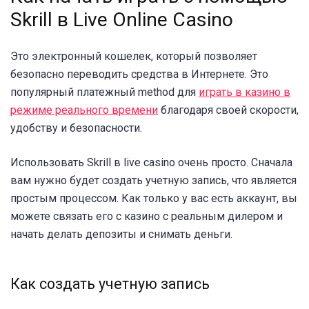
Skrill в Live Online Casino
Это электронный кошелек, который позволяет
безопасно переводить средства в Интернете. Это
популярный платежный method для
играть в казино в
режиме реального времени
благодаря своей скорости,
удобству и безопасности.
Использовать Skrill в live casino очень просто. Сначала
вам нужно будет создать учетную запись, что является
простым процессом. Как только у вас есть аккаунт, вы
можете связать его с казино с реальным дилером и
начать делать депозиты и снимать деньги.
Как создать учетную запись