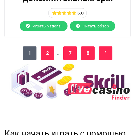
5.0
Играть National
Читать обзор
1
2
...
7
8
"
Как начать играть с помощью