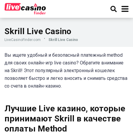
Skrill Live Casino
LiveCasinoFinder.com
"
Skrill Live Casino
Вы ищете удобный и безопасный платежный method
для своих онлайн-игр live casino? Обратите внимание
на Skrill! Этот популярный электронный кошелек
позволяет быстро и легко вносить и снимать средства
со счета в онлайн-казино.
Лучшие Live казино, которые
принимают Skrill в качестве
оплаты Method