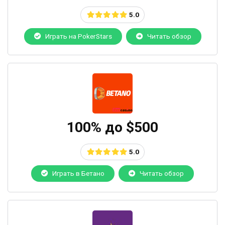
5.0
Играть на PokerStars
Читать обзор
100% до $500
5.0
Играть в Бетано
Читать обзор