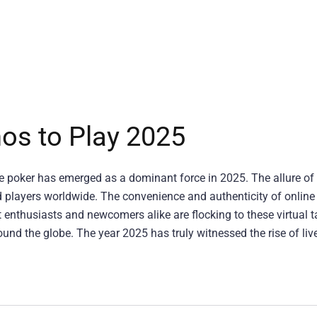
nos to Play 2025
ve poker has emerged as a dominant force in 2025. The allure of 
players worldwide. The convenience and authenticity of online l
t enthusiasts and newcomers alike are flocking to these virtual 
und the globe. The year 2025 has truly witnessed the rise of li