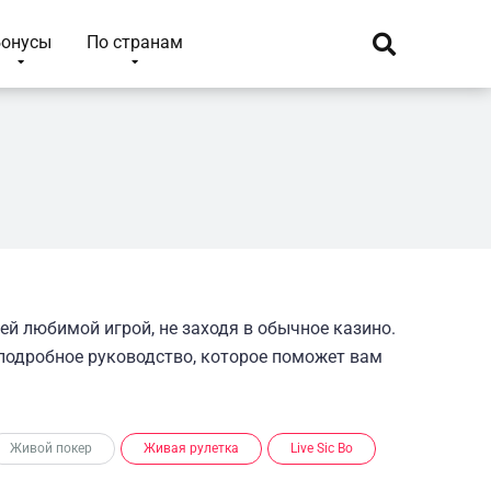
Бонусы
По странам
ей любимой игрой, не заходя в обычное казино.
 подробное руководство, которое поможет вам
Живой покер
Живая рулетка
Live Sic Bo