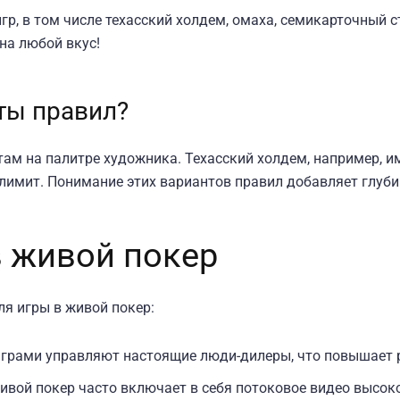
р, в том числе техасский холдем, омаха, семикарточный с
на любой вкус!
ты правил?
ам на палитре художника. Техасский холдем, например, им
лимит. Понимание этих вариантов правил добавляет глуб
в живой покер
ля игры в живой покер:
рами управляют настоящие люди-дилеры, что повышает р
вой покер часто включает в себя потоковое видео высоко