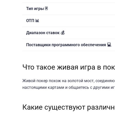
Тип игры 🃏
ОТП 📊
Диапазон ставок 💰
Поставщики программного обеспечения 💻
Что такое живая игра в по
Живой покер похож на золотой мост, соединя
настоящими картами и общаетесь с другими игр
Какие существуют различ