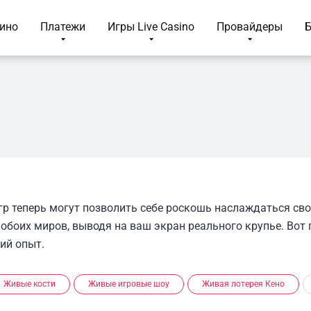
зино
Платежи
Игры Live Casino
Провайдеры
гр теперь могут позволить себе роскошь наслаждаться сво
 обоих миров, выводя на ваш экран реального крупье. Вот
ий опыт.
Живые кости
Живые игровые шоу
Живая лотерея Кено