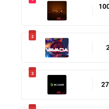
100
2
3
27