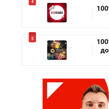
4
100
5
100
до