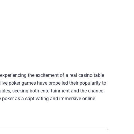
experiencing the excitement of a real casino table
ive poker games have propelled their popularity to
tables, seeking both entertainment and the chance
ve poker as a captivating and immersive online