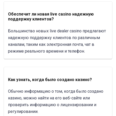
Обеспечит ли новая live casino надежную
поддержку клиентов?
Большинство новых live dealer casino предлагают
надежную поддержку клиентов по различным
каналам, таким как электронная почта, чат в
режиме реального времени и телефон.
Как узнать, когда было создано казино?
Обычно информацию о том, когда было создано
казино, можно найти на его веб-сайте или
проверить информацию о лицензировании и
регулировании.