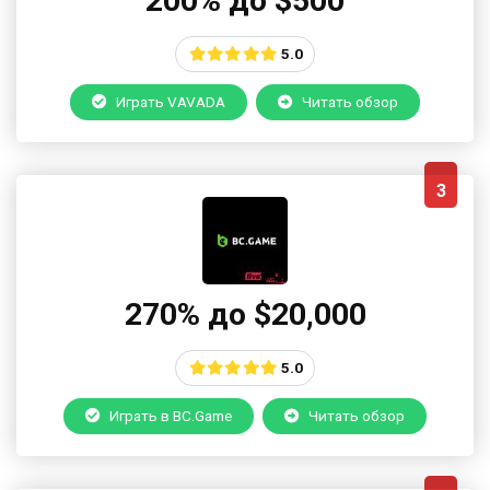
200% до $500
5.0
Играть VAVADA
Читать обзор
3
270% до $20,000
5.0
Играть в BC.Game
Читать обзор