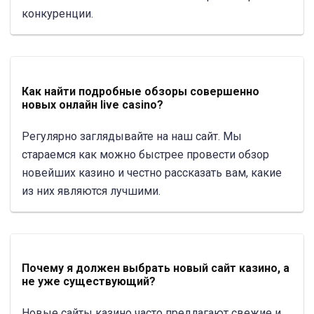
конкуренции.
Как найти подробные обзоры совершенно
новых онлайн live casino?
Регулярно заглядывайте на наш сайт. Мы
стараемся как можно быстрее провести обзор
новейших казино и честно рассказать вам, какие
из них являются лучшими.
Почему я должен выбрать новый сайт казино, а
не уже существующий?
Новые сайты казино часто предлагают свежие и