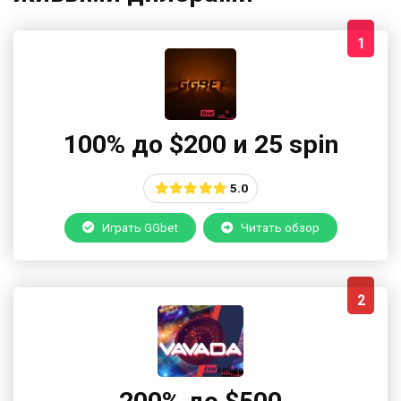
1
100% до $200 и 25 spin
5.0
Играть GGbet
Читать обзор
2