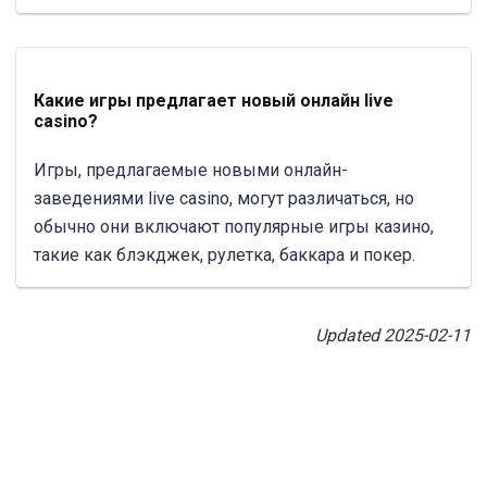
Какие игры предлагает новый онлайн live
casino?
Игры, предлагаемые новыми онлайн-
заведениями live casino, могут различаться, но
обычно они включают популярные игры казино,
такие как блэкджек, рулетка, баккара и покер.
Updated 2025-02-11