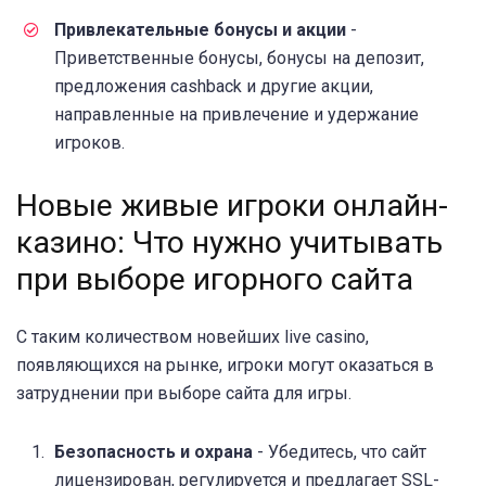
Привлекательные бонусы и акции
-
Приветственные бонусы, бонусы на депозит,
предложения cashback и другие акции,
направленные на привлечение и удержание
игроков.
Новые живые игроки онлайн-
казино: Что нужно учитывать
при выборе игорного сайта
С таким количеством новейших live casino,
появляющихся на рынке, игроки могут оказаться в
затруднении при выборе сайта для игры.
Безопасность и охрана
- Убедитесь, что сайт
лицензирован, регулируется и предлагает SSL-