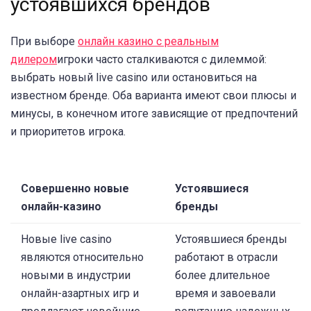
устоявшихся брендов
При выборе
онлайн казино с реальным
дилером
игроки часто сталкиваются с дилеммой:
выбрать новый live casino или остановиться на
известном бренде. Оба варианта имеют свои плюсы и
минусы, в конечном итоге зависящие от предпочтений
и приоритетов игрока.
Совершенно новые
Устоявшиеся
онлайн-казино
бренды
Новые live casino
Устоявшиеся бренды
являются относительно
работают в отрасли
новыми в индустрии
более длительное
онлайн-азартных игр и
время и завоевали