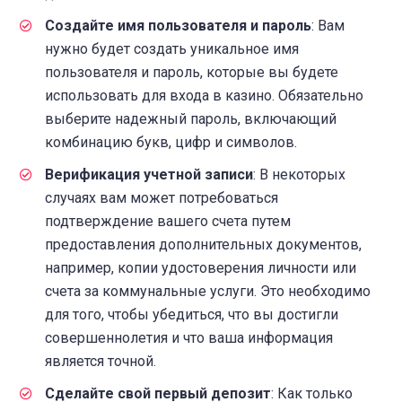
Создайте имя пользователя и пароль
: Вам
нужно будет создать уникальное имя
пользователя и пароль, которые вы будете
использовать для входа в казино. Обязательно
выберите надежный пароль, включающий
комбинацию букв, цифр и символов.
Верификация учетной записи
: В некоторых
случаях вам может потребоваться
подтверждение вашего счета путем
предоставления дополнительных документов,
например, копии удостоверения личности или
счета за коммунальные услуги. Это необходимо
для того, чтобы убедиться, что вы достигли
совершеннолетия и что ваша информация
является точной.
Сделайте свой первый депозит
: Как только