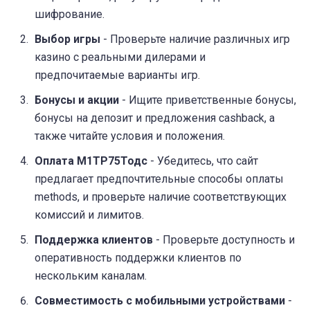
шифрование.
Выбор игры
- Проверьте наличие различных игр
казино с реальными дилерами и
предпочитаемые варианты игр.
Бонусы и акции
- Ищите приветственные бонусы,
бонусы на депозит и предложения cashback, а
также читайте условия и положения.
Оплата M1TP75Тодс
- Убедитесь, что сайт
предлагает предпочтительные способы оплаты
methods, и проверьте наличие соответствующих
комиссий и лимитов.
Поддержка клиентов
- Проверьте доступность и
оперативность поддержки клиентов по
нескольким каналам.
Совместимость с мобильными устройствами
-