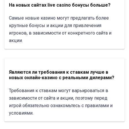
На новых сайтах live casino бонусы больше?
Самые новые казино могут предлагать более
крупные бонусы и акции для привлечения
игроков, в зависимости от конкретного сайта и
акции.
Являются ли требования к ставкам лучше в
новых онлайн-казино с реальными дилерами?
Требования к ставкам могут варьироваться в
зависимости от сайта и акции, поэтому перед
игрой обязательно ознакомьтесь с правилами и
условиями.