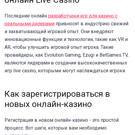
Последние онлайн
разработчики игр для казино с
реальными дилерами
привносят в индустрию свежий
и захватывающий игровой опыт. Они внедряют
инновационные функции и технологии, такие как VR и
AR, чтобы улучшить игровой опыт игрока. Такие
провайдеры, как Evolution Gaming, Ezugi и BetGames.TV,
являются лидерами в создании высококачественных
игр live casino, которыми могут наслаждаться игроки.
Как зарегистрироваться в
новых онлайн-казино
Регистрация в новом онлайн-казино - это простой
процесс. Вот шаги, которые вам необходимо