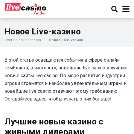
Новое Live-казино
LiveCasinoFinder.com
"
Новое Live-казино
В этой статье освещаются события в сфере онлайн-
гемблинга, в частности, новейшие live casino и лучшие
новые сайты live casino. По мере развития индустрии
игроки стремятся к наиболее увлекательным играм, и
новейшие live casino отвечают этому требованию.
Оставайтесь здесь, чтобы узнать о них больше!
Лучшие новые казино с
живыми дилерами