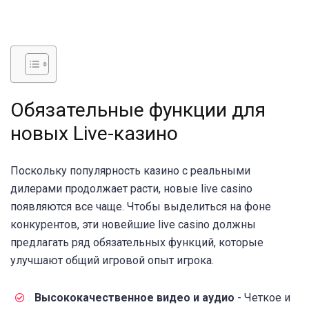
Обязательные функции для
новых Live-казино
Поскольку популярность казино с реальными
дилерами продолжает расти, новые live casino
появляются все чаще. Чтобы выделиться на фоне
конкурентов, эти новейшие live casino должны
предлагать ряд обязательных функций, которые
улучшают общий игровой опыт игрока.
Высококачественное видео и аудио
- Четкое и