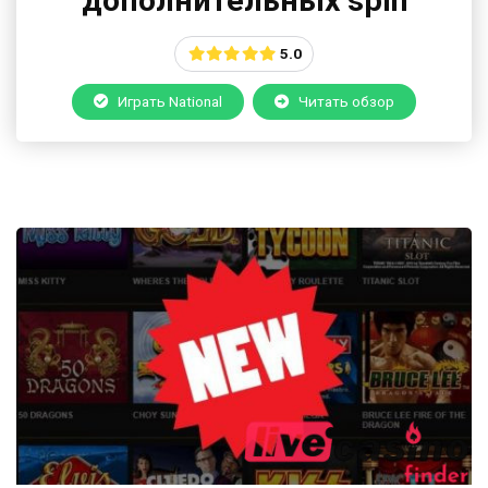
дополнительных spin
5.0
Играть National
Читать обзор