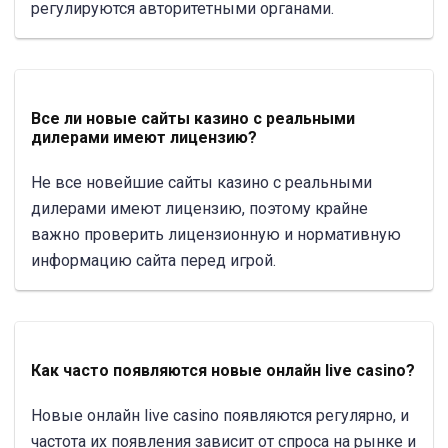
регулируются авторитетными органами.
Все ли новые сайты казино с реальными
дилерами имеют лицензию?
Не все новейшие сайты казино с реальными
дилерами имеют лицензию, поэтому крайне
важно проверить лицензионную и нормативную
информацию сайта перед игрой.
Как часто появляются новые онлайн live casino?
Новые онлайн live casino появляются регулярно, и
частота их появления зависит от спроса на рынке и