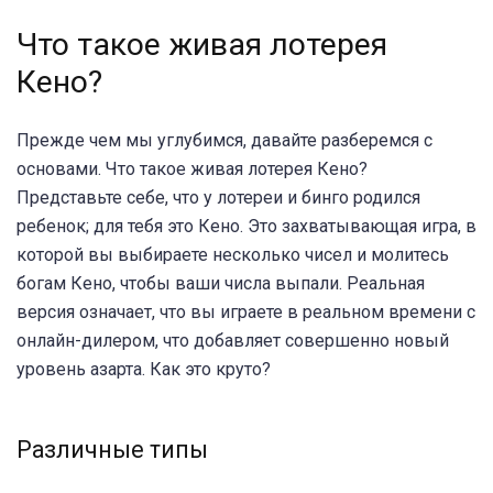
Что такое живая лотерея
Кено?
Прежде чем мы углубимся, давайте разберемся с
основами. Что такое живая лотерея Кено?
Представьте себе, что у лотереи и бинго родился
ребенок; для тебя это Кено. Это захватывающая игра, в
которой вы выбираете несколько чисел и молитесь
богам Кено, чтобы ваши числа выпали. Реальная
версия означает, что вы играете в реальном времени с
онлайн-дилером, что добавляет совершенно новый
уровень азарта. Как это круто?
Различные типы