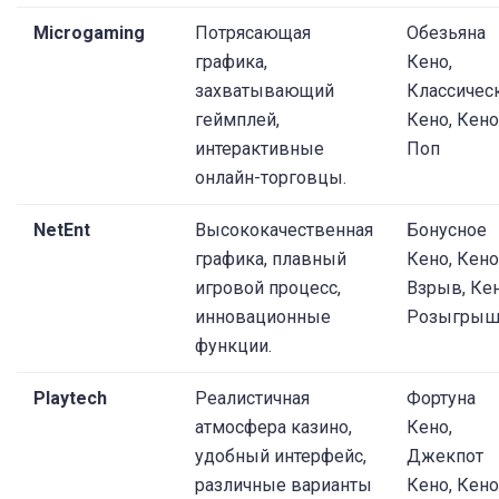
Microgaming
Потрясающая
Обезьяна
графика,
Кено,
захватывающий
Классичес
геймплей,
Кено, Кено
интерактивные
Поп
онлайн-торговцы.
NetEnt
Высококачественная
Бонусное
графика, плавный
Кено, Кено
игровой процесс,
Взрыв, Ке
инновационные
Розыгры
функции.
Playtech
Реалистичная
Фортуна
атмосфера казино,
Кено,
удобный интерфейс,
Джекпот
различные варианты
Кено, Кено