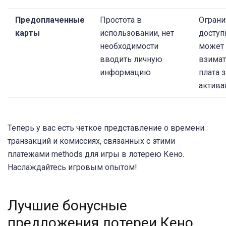
Предоплаченные
Простота в
Ограни
карты
использовании, нет
доступ
необходимости
может
вводить личную
взимат
информацию
плата з
актива
Теперь у вас есть четкое представление о времени
транзакций и комиссиях, связанных с этими
платежами methods для игры в лотерею Кено.
Наслаждайтесь игровым опытом!
Лучшие бонусные
предложения лотереи Кено