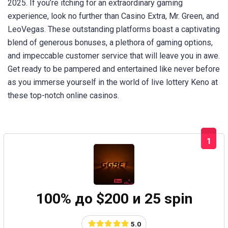
2025. If you’re itching for an extraordinary gaming
experience, look no further than Casino Extra, Mr. Green, and
LeoVegas. These outstanding platforms boast a captivating
blend of generous bonuses, a plethora of gaming options,
and impeccable customer service that will leave you in awe.
Get ready to be pampered and entertained like never before
as you immerse yourself in the world of live lottery Keno at
these top-notch online casinos.
1
100% до $200 и 25 spin
5.0