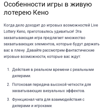
Особенности игры в живую
лотерею Кено
Когда дело доходит до игровых возможностей Live
Lottery Keno, приготовьтесь удивиться! Эта
захватывающая игра предлагает множество
захватывающих элементов, которые будут держать
вас в плену. Давайте рассмотрим фантастические
игровые возможности, которые вас ждут:
Действия в реальном времени с реальными
дилерами.
Потоковая передача высокой четкости для
захватывающих визуальных эффектов.
Функционал чата для взаимодействия с
дилерами и игроками.