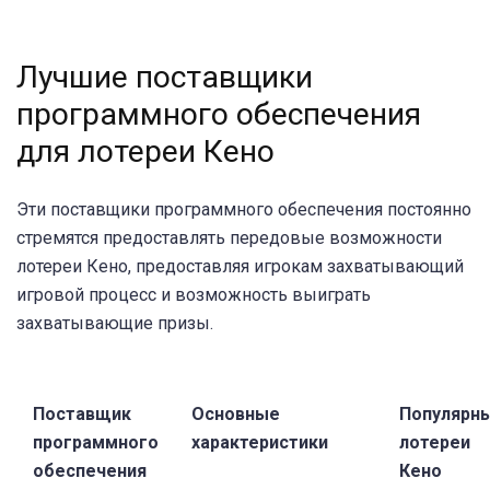
Лучшие поставщики
программного обеспечения
для лотереи Кено
Эти поставщики программного обеспечения постоянно
стремятся предоставлять передовые возможности
лотереи Кено, предоставляя игрокам захватывающий
игровой процесс и возможность выиграть
захватывающие призы.
Поставщик
Основные
Популярн
программного
характеристики
лотереи
обеспечения
Кено