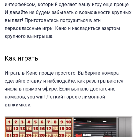
интерфейсом, который сделает вашу игру еще проще.
И давайте не будем забывать о возможности крупных
выплат! Приготовьтесь погрузиться в эти
первоклассные игры Кено и насладиться азартом
крупного выигрыша.
Как играть
Играть в Кено проще простого. Выберите номера,
сделайте ставку и наблюдайте, как разыгрываются
числа в прямом эфире. Если выпало достаточно
номеров, you win! Легкий горох с лимонной
выжимкой.