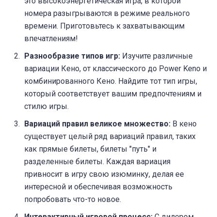
это высокоэнергетическая игра, в которой
номера разыгрываются в режиме реального
времени. Приготовьтесь к захватывающим
впечатлениям!
Разнообразие типов игр:
Изучите различные
вариации Кено, от классического до Power Keno и
комбинированного Кено. Найдите тот тип игры,
который соответствует вашим предпочтениям и
стилю игры.
Вариаций правил великое множество:
В кено
существует целый ряд вариаций правил, таких
как прямые билеты, билеты "путь" и
разделенные билеты. Каждая вариация
привносит в игру свою изюминку, делая ее
интересной и обеспечивая возможность
попробовать что-то новое.
Интерактивный игровой процесс:
С дилером