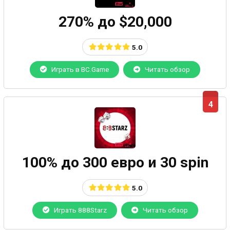
270% до $20,000
5.0
Играть в BC.Game
Читать обзор
4
100% до 300 евро и 30 spin
5.0
Играть 888Starz
Читать обзор