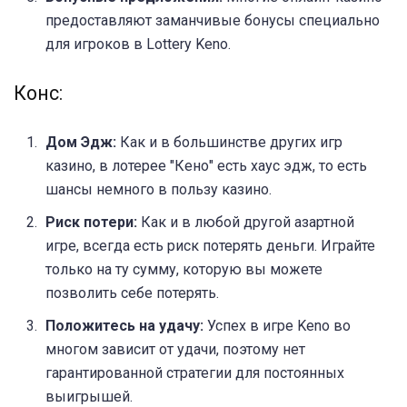
предоставляют заманчивые бонусы специально
для игроков в Lottery Keno.
Конс:
Дом Эдж:
Как и в большинстве других игр
казино, в лотерее "Кено" есть хаус эдж, то есть
шансы немного в пользу казино.
Риск потери:
Как и в любой другой азартной
игре, всегда есть риск потерять деньги. Играйте
только на ту сумму, которую вы можете
позволить себе потерять.
Положитесь на удачу:
Успех в игре Keno во
многом зависит от удачи, поэтому нет
гарантированной стратегии для постоянных
выигрышей.