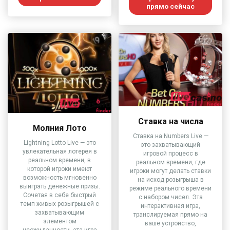
прямо сейчас
Ставка на числа
Молния Лото
Ставка на Numbers Live —
Lightning Lotto Live — это
это захватывающий
увлекательная лотерея в
игровой процесс в
реальном времени, в
реальном времени, где
которой игроки имеют
игроки могут делать ставки
возможность мгновенно
на исход розыгрыша в
выиграть денежные призы.
режиме реального времени
Сочетая в себе быстрый
с набором чисел. Эта
темп живых розыгрышей с
интерактивная игра,
захватывающим
транслируемая прямо на
элементом
ваше устройство,