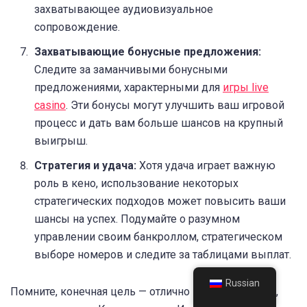
захватывающее аудиовизуальное
сопровождение.
Захватывающие бонусные предложения:
Следите за заманчивыми бонусными
предложениями, характерными для
игры live
casino
. Эти бонусы могут улучшить ваш игровой
процесс и дать вам больше шансов на крупный
выигрыш.
Стратегия и удача:
Хотя удача играет важную
роль в кено, использование некоторых
стратегических подходов может повысить ваши
шансы на успех. Подумайте о разумном
управлении своим банкроллом, стратегическом
выборе номеров и следите за таблицами выплат.
Russian
Помните, конечная цель — отлично провести время,