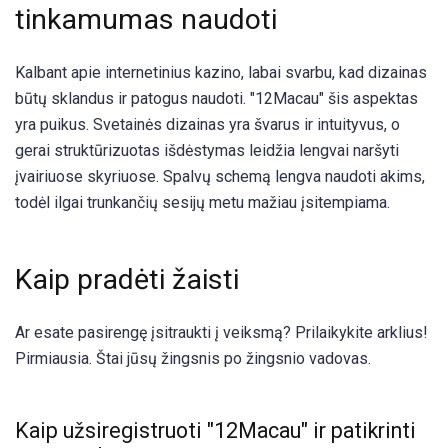
tinkamumas naudoti
Kalbant apie internetinius kazino, labai svarbu, kad dizainas
būtų sklandus ir patogus naudoti. "12Macau" šis aspektas
yra puikus. Svetainės dizainas yra švarus ir intuityvus, o
gerai struktūrizuotas išdėstymas leidžia lengvai naršyti
įvairiuose skyriuose. Spalvų schemą lengva naudoti akims,
todėl ilgai trunkančių sesijų metu mažiau įsitempiama.
Kaip pradėti žaisti
Ar esate pasirengę įsitraukti į veiksmą? Prilaikykite arklius!
Pirmiausia. Štai jūsų žingsnis po žingsnio vadovas.
Kaip užsiregistruoti "12Macau" ir patikrinti