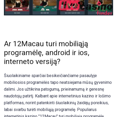
Ar 12Macau turi mobiliąją
programėlę, android ir ios,
interneto versiją?
Šiuolaikiniame sparčiai besikeičiančiame pasaulyje
mobiliosios programėlės tapo neatsiejama mūsų gyvenimo
dalimi. Jos užtikrina patogumą, prieinamumą ir geresnę
naudotojų patirtį. Kalbant apie internetinius kazino ir lošimo
platformas, norint patenkinti šiuolaikinių žaidėjų poreikius,
labai svarbu turėti mobiliąją programėlę. Populiarus
internetinis kazino "12Macau" turi mobiliąją programėlę