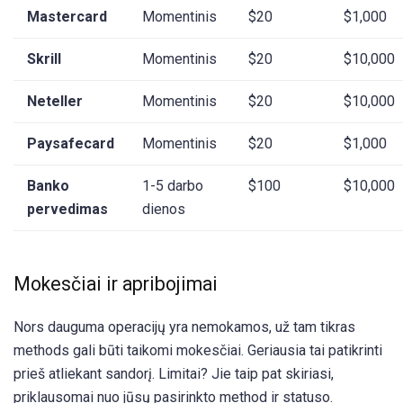
Mastercard
Momentinis
$20
$1,000
Skrill
Momentinis
$20
$10,000
Neteller
Momentinis
$20
$10,000
Paysafecard
Momentinis
$20
$1,000
Banko
1-5 darbo
$100
$10,000
pervedimas
dienos
Mokesčiai ir apribojimai
Nors dauguma operacijų yra nemokamos, už tam tikras
methods gali būti taikomi mokesčiai. Geriausia tai patikrinti
prieš atliekant sandorį. Limitai? Jie taip pat skiriasi,
priklausomai nuo jūsų pasirinkto method ir statuso.