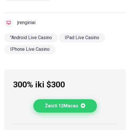
Įrenginiai
"Android Live Casino
IPad Live Casino
IPhone Live Casino
300% iki $300
Žaisti 12Macau