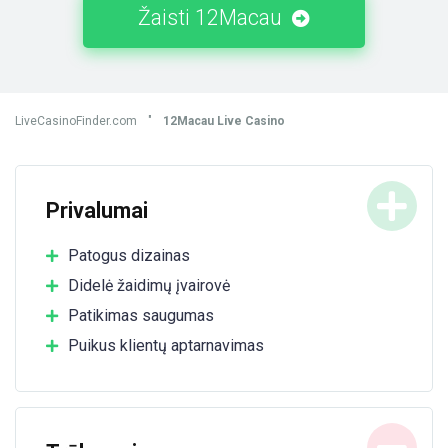
Žaisti 12Macau
LiveCasinoFinder.com
"
12Macau Live Casino
Privalumai
Patogus dizainas
Didelė žaidimų įvairovė
Patikimas saugumas
Puikus klientų aptarnavimas