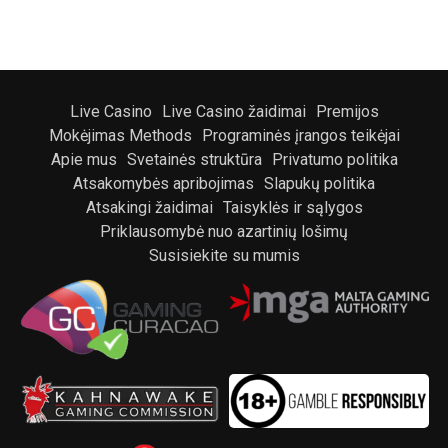
Live Casino
Live Casino žaidimai
Premijos
Mokėjimas Methods
Programinės įrangos teikėjai
Apie mus
Svetainės struktūra
Privatumo politika
Atsakomybės apribojimas
Slapukų politika
Atsakingi žaidimai
Taisyklės ir sąlygos
Priklausomybė nuo azartinių lošimų
Susisiekite su mumis