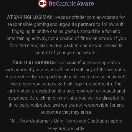
ATSAKINGI LOŠIMAI:
livecasinofinder.com advocates for
responsible gaming and urges its partners to follow suit.
Engaging in online casino games should be a fun and
entertaining activity, not a source of financial stress. If you
feel the need, take a step back to ensure you remain in
control of your gaming habits.
ŽAISTI ATSAKINGAI:
livecasinofinder.com operates
independently and is not affiliated with any of the websites
it promotes. Before participating in any gambling activities,
make sure you comply with all legal requirements. The
information provided on this site is purely for educational
purposes. By clicking on any links, you will be directed to
third-party websites, and we are not responsible for any
outcomes that may arise.
18+, New Customers Only, Terms and Conditions apply,
Play Responsibly