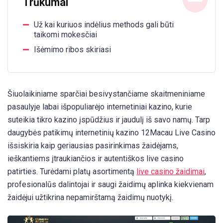
Trūkumai
Už kai kuriuos indėlius methods gali būti
taikomi mokesčiai
Išėmimo ribos skiriasi
Šiuolaikiniame sparčiai besivystančiame skaitmeniniame
pasaulyje labai išpopuliarėjo internetiniai kazino, kurie
suteikia tikro kazino įspūdžius ir jaudulį iš savo namų. Tarp
daugybės patikimų internetinių kazino 12Macau Live Casino
išsiskiria kaip geriausias pasirinkimas žaidėjams,
ieškantiems įtraukiančios ir autentiškos live casino
patirties. Turėdami platų asortimentą
live casino žaidimai
,
profesionalūs dalintojai ir saugi žaidimų aplinka kiekvienam
žaidėjui užtikrina nepamirštamą žaidimų nuotykį.