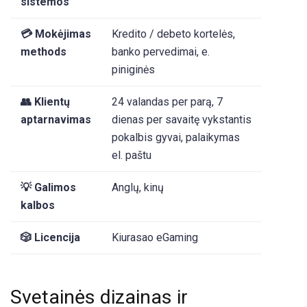
sistemos
💳 Mokėjimas
Kredito / debeto kortelės,
methods
banko pervedimai, e.
piniginės
👥 Klientų
24 valandas per parą, 7
aptarnavimas
dienas per savaitę vykstantis
pokalbis gyvai, palaikymas
el. paštu
💡 Galimos
Anglų, kinų
kalbos
🎲 Licencija
Kiurasao eGaming
Svetainės dizainas ir