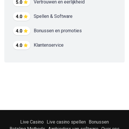
Vertrouwen en eerlijkheid
5.0
Spellen & Software
4.0
Bonussen en promoties
4.0
Klantenservice
4.0
Live Casino
Live casino spellen
Bonussen
Betaling Methods
Aanbieders van software
Over ons