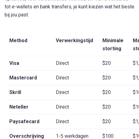
tot e-wallets en bank transfers, je kunt kiezen wat het beste
bij jou past.
Method
Verwerkingstijd
Minimale
Ma
storting
st
Visa
Direct
$20
$1
Mastercard
Direct
$20
$1
Skrill
Direct
$20
$1
Neteller
Direct
$20
$1
Paysafecard
Direct
$20
$1
Overschrijving
1-5 werkdagen
$100
$1