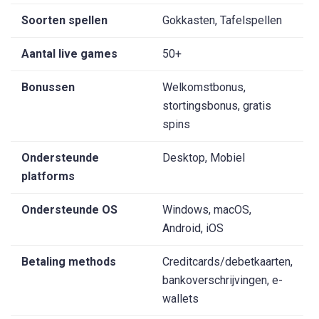
Soorten spellen
Gokkasten, Tafelspellen
Aantal live games
50+
Bonussen
Welkomstbonus,
stortingsbonus, gratis
spins
Ondersteunde
Desktop, Mobiel
platforms
Ondersteunde OS
Windows, macOS,
Android, iOS
Betaling methods
Creditcards/debetkaarten,
bankoverschrijvingen, e-
wallets