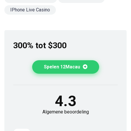
IPhone Live Casino
300% tot $300
Spelen 12Macau
4.3
Algemene beoordeling