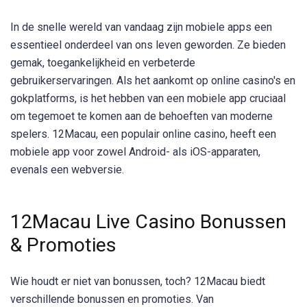
In de snelle wereld van vandaag zijn mobiele apps een
essentieel onderdeel van ons leven geworden. Ze bieden
gemak, toegankelijkheid en verbeterde
gebruikerservaringen. Als het aankomt op online casino's en
gokplatforms, is het hebben van een mobiele app cruciaal
om tegemoet te komen aan de behoeften van moderne
spelers. 12Macau, een populair online casino, heeft een
mobiele app voor zowel Android- als iOS-apparaten,
evenals een webversie.
12Macau Live Casino Bonussen
& Promoties
Wie houdt er niet van bonussen, toch? 12Macau biedt
verschillende bonussen en promoties. Van