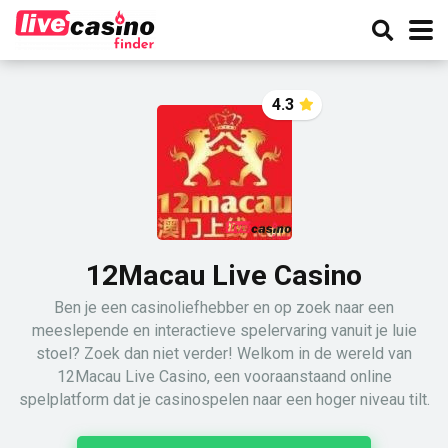
4.3
12Macau Live Casino
Ben je een casinoliefhebber en op zoek naar een
meeslepende en interactieve spelervaring vanuit je luie
stoel? Zoek dan niet verder! Welkom in de wereld van
12Macau Live Casino, een vooraanstaand online
spelplatform dat je casinospelen naar een hoger niveau tilt.