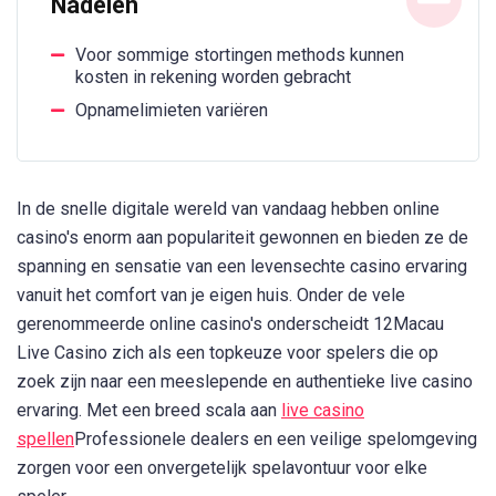
Nadelen
Voor sommige stortingen methods kunnen
kosten in rekening worden gebracht
Opnamelimieten variëren
In de snelle digitale wereld van vandaag hebben online
casino's enorm aan populariteit gewonnen en bieden ze de
spanning en sensatie van een levensechte casino ervaring
vanuit het comfort van je eigen huis. Onder de vele
gerenommeerde online casino's onderscheidt 12Macau
Live Casino zich als een topkeuze voor spelers die op
zoek zijn naar een meeslepende en authentieke live casino
ervaring. Met een breed scala aan
live casino
spellen
Professionele dealers en een veilige spelomgeving
zorgen voor een onvergetelijk spelavontuur voor elke