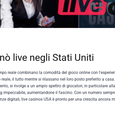
ò live negli Stati Uniti
mpo reale combinano la comodità del gioco online con l'esperienza
eale, il tutto mentre si rilassano nel loro posto preferito a casa
ento, si rivolge a un ampio spettro di giocatori, in particolare al
ng impeccabile, aumentandone il fascino. Con un numero sempre 
nze digitali, live casinos USA è pronto per una crescita ancora 