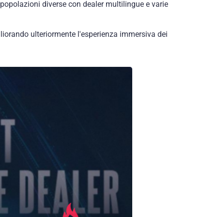
opolazioni diverse con dealer multilingue e varie
gliorando ulteriormente l'esperienza immersiva dei