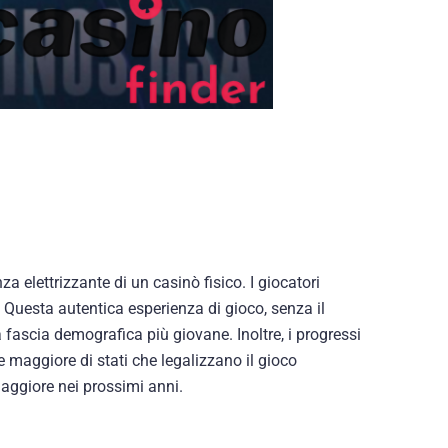
 elettrizzante di un casinò fisico. I giocatori
. Questa autentica esperienza di gioco, senza il
la fascia demografica più giovane. Inoltre, i progressi
maggiore di stati che legalizzano il gioco
maggiore nei prossimi anni.