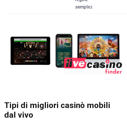
semplici.
Tipi di migliori casinò mobili
dal vivo