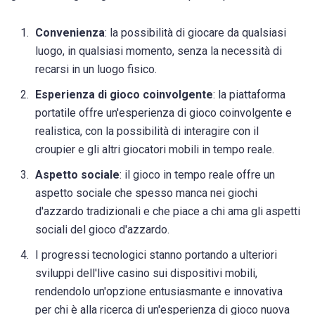
Convenienza
: la possibilità di giocare da qualsiasi
luogo, in qualsiasi momento, senza la necessità di
recarsi in un luogo fisico.
Esperienza di gioco coinvolgente
: la piattaforma
portatile offre un'esperienza di gioco coinvolgente e
realistica, con la possibilità di interagire con il
croupier e gli altri giocatori mobili in tempo reale.
Aspetto sociale
: il gioco in tempo reale offre un
aspetto sociale che spesso manca nei giochi
d'azzardo tradizionali e che piace a chi ama gli aspetti
sociali del gioco d'azzardo.
I progressi tecnologici stanno portando a ulteriori
sviluppi dell'live casino sui dispositivi mobili,
rendendolo un'opzione entusiasmante e innovativa
per chi è alla ricerca di un'esperienza di gioco nuova