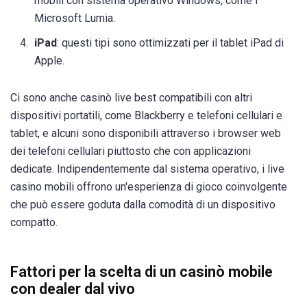
mobili con sistema operativo Windows, come i
Microsoft Lumia.
iPad
: questi tipi sono ottimizzati per il tablet iPad di
Apple.
Ci sono anche casinò live best compatibili con altri
dispositivi portatili, come Blackberry e telefoni cellulari e
tablet, e alcuni sono disponibili attraverso i browser web
dei telefoni cellulari piuttosto che con applicazioni
dedicate. Indipendentemente dal sistema operativo, i live
casino mobili offrono un'esperienza di gioco coinvolgente
che può essere goduta dalla comodità di un dispositivo
compatto.
Fattori per la scelta di un casinò mobile
con dealer dal vivo