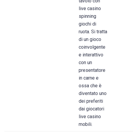
tavolo con
live casino
spinning
giochi di
ruota. Si tratta
di un gioco
coinvolgente
e interattivo
con un
presentatore
in carne e
ossa che è
diventato uno
dei preferiti
dai giocatori
live casino
mobili.