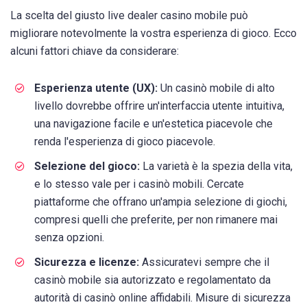
La scelta del giusto live dealer casino mobile può
migliorare notevolmente la vostra esperienza di gioco. Ecco
alcuni fattori chiave da considerare:
Esperienza utente (UX):
Un casinò mobile di alto
livello dovrebbe offrire un'interfaccia utente intuitiva,
una navigazione facile e un'estetica piacevole che
renda l'esperienza di gioco piacevole.
Selezione del gioco:
La varietà è la spezia della vita,
e lo stesso vale per i casinò mobili. Cercate
piattaforme che offrano un'ampia selezione di giochi,
compresi quelli che preferite, per non rimanere mai
senza opzioni.
Sicurezza e licenze:
Assicuratevi sempre che il
casinò mobile sia autorizzato e regolamentato da
autorità di casinò online affidabili. Misure di sicurezza