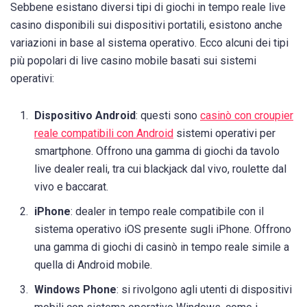
Sebbene esistano diversi tipi di giochi in tempo reale live
casino disponibili sui dispositivi portatili, esistono anche
variazioni in base al sistema operativo. Ecco alcuni dei tipi
più popolari di live casino mobile basati sui sistemi
operativi:
Dispositivo Android
: questi sono
casinò con croupier
reale compatibili con Android
sistemi operativi per
smartphone. Offrono una gamma di giochi da tavolo
live dealer reali, tra cui blackjack dal vivo, roulette dal
vivo e baccarat.
iPhone
: dealer in tempo reale compatibile con il
sistema operativo iOS presente sugli iPhone. Offrono
una gamma di giochi di casinò in tempo reale simile a
quella di Android mobile.
Windows Phone
: si rivolgono agli utenti di dispositivi