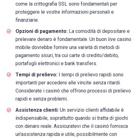
come la crittografia SSL sono fondamentali per
proteggere le vostre informazioni personali e
finanziarie.
Opzioni di pagamento:
La comodità di depositare e
prelevare denaro è fondamentale. Un buon live casino
mobile dovrebbe fornire una varietà di metodi di
pagamento sicuri, tra cui carte di credito/debito,
portafogli elettronici e bank transfers.
Tempi di prelievo:
I tempi di prelievo rapidi sono
importanti per accedere alle vincite senza ritardi.
Considerate i casinò che offrono processi di prelievo
rapidi e senza problemi.
Assistenza clienti:
Un servizio clienti affidabile è
indispensabile, soprattutto quando si tratta di giochi
con denaro reale. Assicuratevi che il casinò fornisca
un'assistenza rapida e utile, possibilmente con