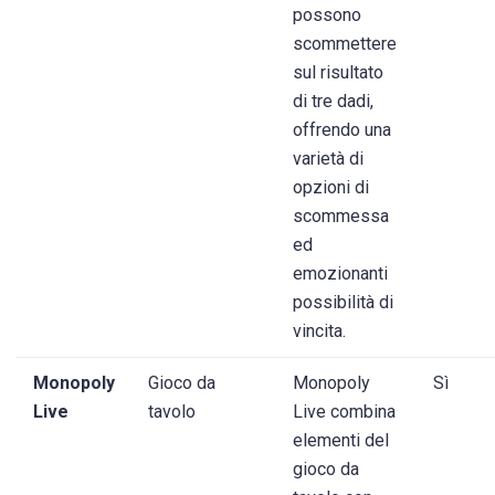
possono
scommettere
sul risultato
di tre dadi,
offrendo una
varietà di
opzioni di
scommessa
ed
emozionanti
possibilità di
vincita.
Monopoly
Gioco da
Monopoly
Sì
Live
tavolo
Live combina
elementi del
gioco da