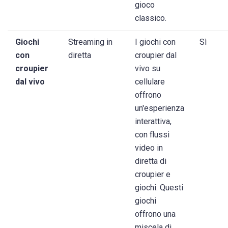
gioco
classico.
Giochi
Streaming in
I giochi con
Sì
con
diretta
croupier dal
croupier
vivo su
dal vivo
cellulare
offrono
un'esperienza
interattiva,
con flussi
video in
diretta di
croupier e
giochi. Questi
giochi
offrono una
miscela di