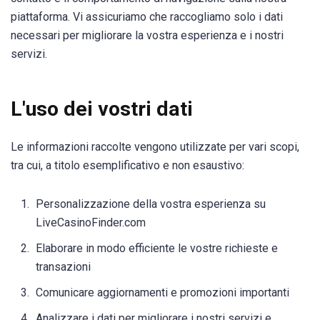
piattaforma. Vi assicuriamo che raccogliamo solo i dati
necessari per migliorare la vostra esperienza e i nostri
servizi.
L'uso dei vostri dati
Le informazioni raccolte vengono utilizzate per vari scopi,
tra cui, a titolo esemplificativo e non esaustivo:
Personalizzazione della vostra esperienza su
LiveCasinoFinder.com
Elaborare in modo efficiente le vostre richieste e
transazioni
Comunicare aggiornamenti e promozioni importanti
Analizzare i dati per migliorare i nostri servizi e