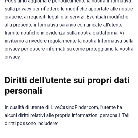
Possiamo aggiornare periodicamente la nostra Informativa
sulla privacy per riflettere le modifiche apportate alle nostre
pratiche, ai requisiti legali o ai servizi. Eventuali modifiche
alla presente informativa saranno comunicate all'utente
tramite notifiche in evidenza sulla nostra piattaforma. Vi
invitiamo a rivedere regolarmente la nostra Informativa sulla
privacy per essere informati su come proteggiamo la vostra
privacy.
Diritti dell'utente sui propri dati
personali
In qualità di utente di LiveCasinoFinder.com, l'utente ha
alcuni diritti relativi alle proprie informazioni personali. Tali
diritti possono includere: