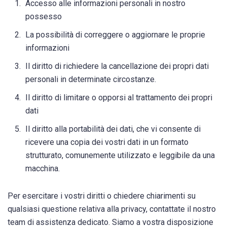
Accesso alle informazioni personali in nostro
possesso
La possibilità di correggere o aggiornare le proprie
informazioni
Il diritto di richiedere la cancellazione dei propri dati
personali in determinate circostanze.
Il diritto di limitare o opporsi al trattamento dei propri
dati
Il diritto alla portabilità dei dati, che vi consente di
ricevere una copia dei vostri dati in un formato
strutturato, comunemente utilizzato e leggibile da una
macchina.
Per esercitare i vostri diritti o chiedere chiarimenti su
qualsiasi questione relativa alla privacy, contattate il nostro
team di assistenza dedicato. Siamo a vostra disposizione