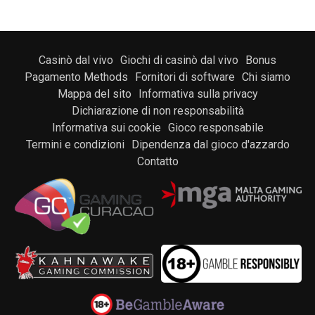
Casinò dal vivo
Giochi di casinò dal vivo
Bonus
Pagamento Methods
Fornitori di software
Chi siamo
Mappa del sito
Informativa sulla privacy
Dichiarazione di non responsabilità
Informativa sui cookie
Gioco responsabile
Termini e condizioni
Dipendenza dal gioco d'azzardo
Contatto