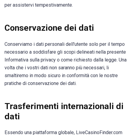
per assistervi tempestivamente.
Conservazione dei dati
Conserviamo i dati personali dell'utente solo per il tempo
necessario a soddisfare gli scopi delineati nella presente
Informativa sulla privacy o come richiesto dalla legge. Una
volta che i vostri dati non saranno più necessari, li
smaltiremo in modo sicuro in conformità con le nostre
pratiche di conservazione dei dati.
Trasferimenti internazionali di
dati
Essendo una piattaforma globale, LiveCasinoFinder.com