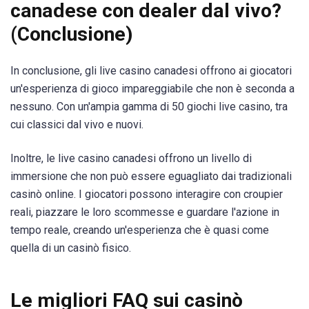
canadese con dealer dal vivo?
(Conclusione)
In conclusione, gli live casino canadesi offrono ai giocatori
un'esperienza di gioco impareggiabile che non è seconda a
nessuno. Con un'ampia gamma di 50 giochi live casino, tra
cui classici dal vivo e nuovi.
Inoltre, le live casino canadesi offrono un livello di
immersione che non può essere eguagliato dai tradizionali
casinò online. I giocatori possono interagire con croupier
reali, piazzare le loro scommesse e guardare l'azione in
tempo reale, creando un'esperienza che è quasi come
quella di un casinò fisico.
Le migliori FAQ sui casinò