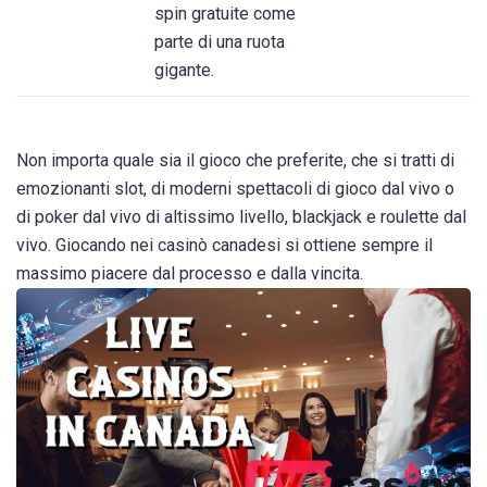
spin gratuite come
parte di una ruota
gigante.
Non importa quale sia il gioco che preferite, che si tratti di
emozionanti slot, di moderni spettacoli di gioco dal vivo o
di poker dal vivo di altissimo livello, blackjack e roulette dal
vivo. Giocando nei casinò canadesi si ottiene sempre il
massimo piacere dal processo e dalla vincita.