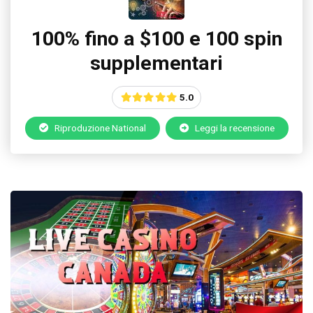
100% fino a $100 e 100 spin
supplementari
5.0
Riproduzione National
Leggi la recensione