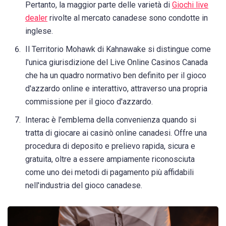
Pertanto, la maggior parte delle varietà di
Giochi live
dealer
rivolte al mercato canadese sono condotte in
inglese.
Il Territorio Mohawk di Kahnawake si distingue come
l'unica giurisdizione del Live Online Casinos Canada
che ha un quadro normativo ben definito per il gioco
d'azzardo online e interattivo, attraverso una propria
commissione per il gioco d'azzardo.
Interac è l'emblema della convenienza quando si
tratta di giocare ai casinò online canadesi. Offre una
procedura di deposito e prelievo rapida, sicura e
gratuita, oltre a essere ampiamente riconosciuta
come uno dei metodi di pagamento più affidabili
nell'industria del gioco canadese.