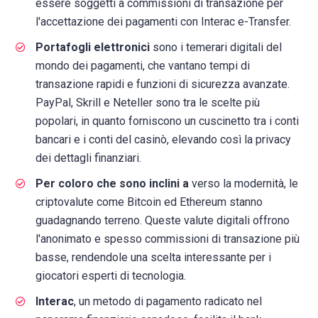
essere soggetti a commissioni di transazione per
l'accettazione dei pagamenti con Interac e-Transfer.
Portafogli elettronici
sono i temerari digitali del
mondo dei pagamenti, che vantano tempi di
transazione rapidi e funzioni di sicurezza avanzate.
PayPal, Skrill e Neteller sono tra le scelte più
popolari, in quanto forniscono un cuscinetto tra i conti
bancari e i conti del casinò, elevando così la privacy
dei dettagli finanziari.
Per coloro che sono inclini a
verso la modernità, le
criptovalute come Bitcoin ed Ethereum stanno
guadagnando terreno. Queste valute digitali offrono
l'anonimato e spesso commissioni di transazione più
basse, rendendole una scelta interessante per i
giocatori esperti di tecnologia.
Interac
, un metodo di pagamento radicato nel