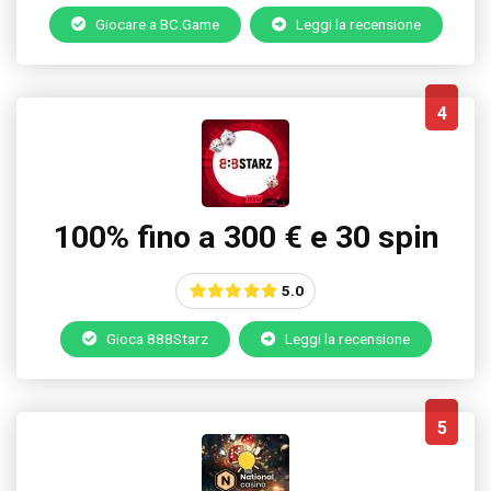
Giocare a BC.Game
Leggi la recensione
4
100% fino a 300 € e 30 spin
5.0
Gioca 888Starz
Leggi la recensione
5