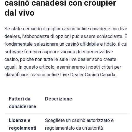
casinò canadesi con croupier
dal vivo
Se state cercando il miglior casinò online canadese con live
dealers, l'abbondanza di opzioni può essere schiacciante. È
fondamentale selezionare un casinò affidabile e fidato, il cui
software fornisca superior varianti di esperienza live
casino, poiché non tutte le sale live dealer sono create
uguali. In questo articolo, esamineremo i nostri criteri per
classificare i casinò online Live Dealer Casino Canada.
Fattori da
Descrizione
considerare
Licenze e
Scegliete un casinò autorizzato e
regolamenti
regolamentato da un'autorità