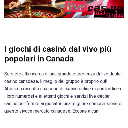
I giochi di casinò dal vivo più
popolari in Canada
Se siete alla ricerca di una grande esperienza di live dealer
casino canadese, il meglio del gruppo è proprio qui!
Abbiamo raccolto una serie di casinò online di prim'ordine e
i loro numerosi e allettanti giochi e servizi live dealer
casino per fornire ai giocatori una migliore comprensione di
questo vivace mercato canadese. Eccone alcuni: