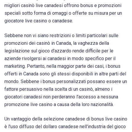
migliori casinò live canadesi offrono bonus e promozioni
speciali sotto forma di omaggi o offerte su misura per un
giocatore live casino o canadese.
Sebbene non vi siano restrizioni o limiti particolari sulle
promozioni dei casinò in Canada, la vaghezza della
legislazione sul gioco d'azzardo rende difficile per le
aziende rivolgersi ai canadesi in modo specifico per il
marketing. Pertanto, nella maggior parte dei casi, i bonus
offerti in Canada sono gli stessi disponibili in altre parti del
mondo. Sebbene i bonus personalizzati possano essere un
fattore persuasivo nella scelta di un casinò, almeno i
giocatori canadesi non perderanno l'accesso a nessuna
promozione live casino a causa della loro nazionalità.
Un vantaggio della selezione canadese di bonus live casino
è l'uso diffuso del dollaro canadese nell'industria del gioco