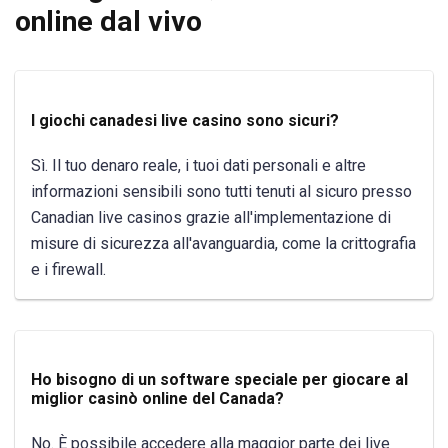
online dal vivo
I giochi canadesi live casino sono sicuri?
Sì. Il tuo denaro reale, i tuoi dati personali e altre
informazioni sensibili sono tutti tenuti al sicuro presso
Canadian live casinos grazie all'implementazione di
misure di sicurezza all'avanguardia, come la crittografia
e i firewall.
Ho bisogno di un software speciale per giocare al
miglior casinò online del Canada?
No. È possibile accedere alla maggior parte dei live