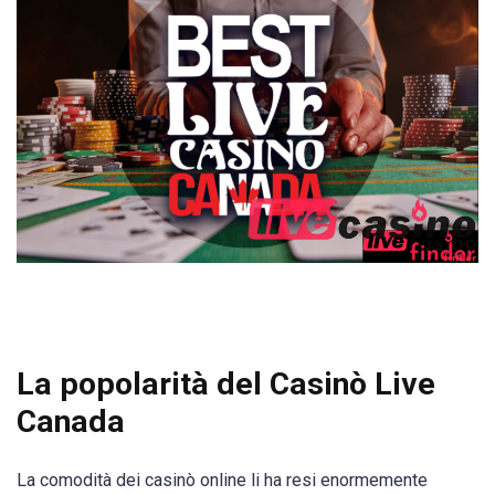
La popolarità del Casinò Live
Canada
La comodità dei casinò online li ha resi enormemente