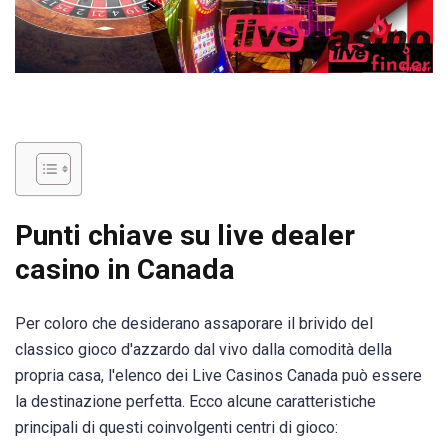
Punti chiave su live dealer
casino in Canada
Per coloro che desiderano assaporare il brivido del
classico gioco d'azzardo dal vivo dalla comodità della
propria casa, l'elenco dei Live Casinos Canada può essere
la destinazione perfetta. Ecco alcune caratteristiche
principali di questi coinvolgenti centri di gioco: