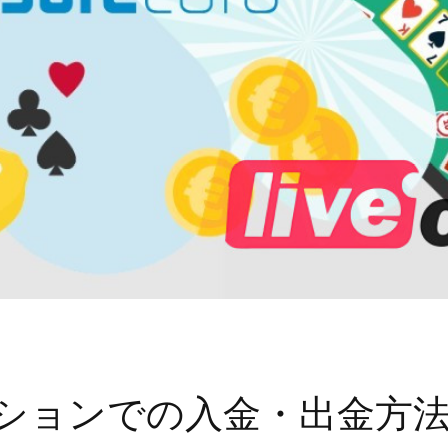
ションでの入金・出金方