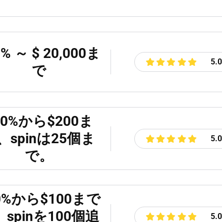
% ～ $ 20,000ま
5.
で
00%から$200ま
、spinは25個ま
5.
で。
0%から$100まで
spinを100個追
5.