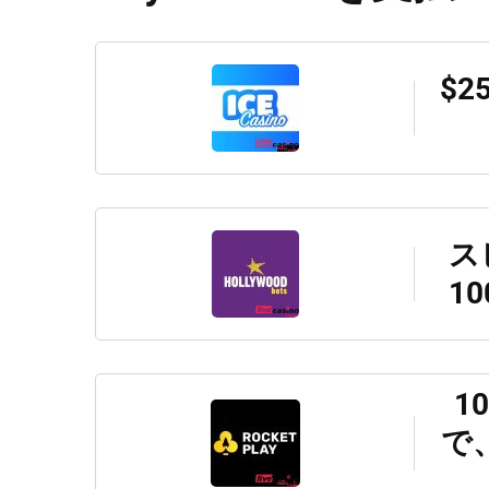
$
ス
10
1
で、