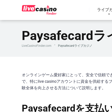
ライブ
Paysafecar
LiveCasinoFinder.com
"
Paysafecardライブカジノ
オンラインゲーム愛好家にとって、安全で信頼できる
で、特にlive casinoアカウントに資金を供給する
験全体を向上させる方法について説明します。
Paysafecardを