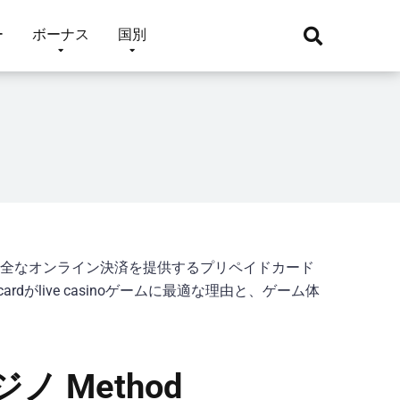
ー
ボーナス
国別
、安全なオンライン決済を提供するプリペイドカード
dがlive casinoゲームに最適な理由と、ゲーム体
ノ Method