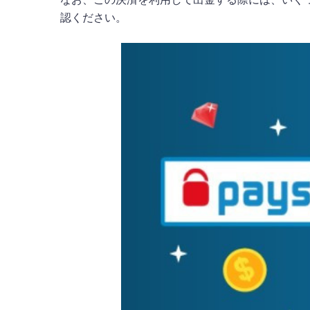
認ください。