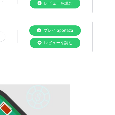
レビューを読む
プレイ Sportaza
0
レビューを読む