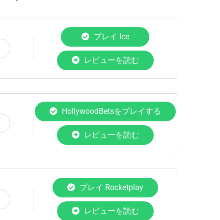
プレイ Ice
0
レビューを読む
HollywoodBetsをプレイする
0
レビューを読む
プレイ Rocketplay
0
レビューを読む