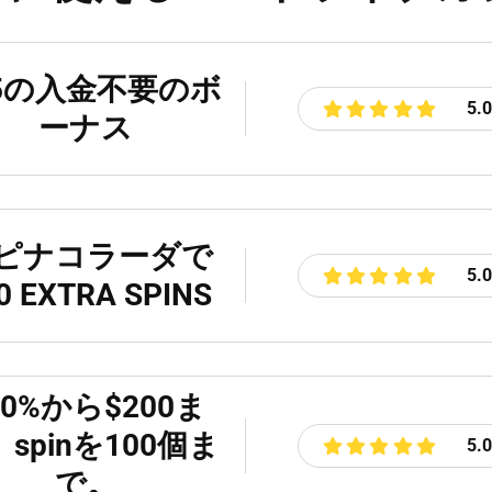
25の入金不要のボ
5.
ーナス
ピナコラーダで
5.
0 EXTRA SPINS
00%から$200ま
spinを100個ま
5.
で。