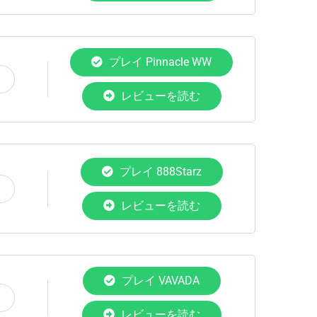
プレイ Pinnacle WW
0
レビューを読む
プレイ 888Starz
0
レビューを読む
プレイ VAVADA
0
レビューを読む