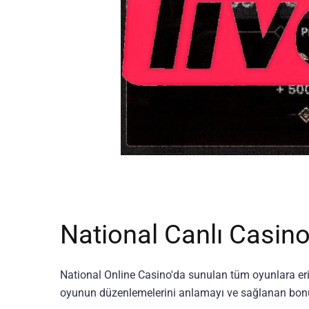
National Canlı Casino'
National Online Casino'da sunulan tüm oyunlara eriş
oyunun düzenlemelerini anlamayı ve sağlanan bonu