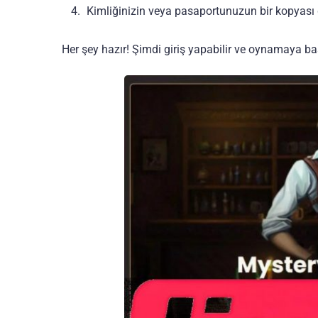
Kimliğinizin veya pasaportunuzun bir kopyası 
Her şey hazır! Şimdi giriş yapabilir ve oynamaya baş