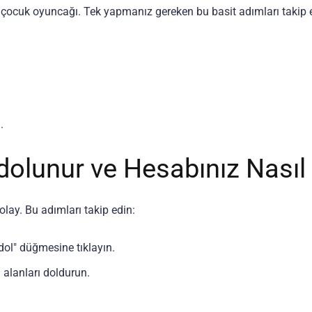
çocuk oyuncağı. Tek yapmanız gereken bu basit adımları takip 
.
dolunur ve Hesabınız Nasıl
lay. Bu adımları takip edin:
ol" düğmesine tıklayın.
i alanları doldurun.