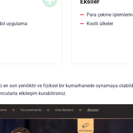
Eksiler
Para çekme işlemlerind
bil uygulama
Kısıtlı ülkeler
en son yeniliktir ve fiziksel bir kumarhanede oynamaya olabild
ncularla etkileşim kurabilirsiniz.