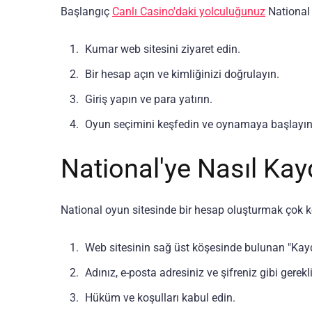
Başlangıç
Canlı Casino'daki yolculuğunuz
National 
Kumar web sitesini ziyaret edin.
Bir hesap açın ve kimliğinizi doğrulayın.
Giriş yapın ve para yatırın.
Oyun seçimini keşfedin ve oynamaya başlayın
National'ye Nasıl Kay
National oyun sitesinde bir hesap oluşturmak çok ko
Web sitesinin sağ üst köşesinde bulunan "Kayd
Adınız, e-posta adresiniz ve şifreniz gibi gerekl
Hüküm ve koşulları kabul edin.