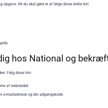
 opgave. Alt du skal gøre er at følge disse enkle trin:
pille.
dig hos National og bekræf
en. Følg disse trin:
ørne af webstedet.
, din e-mailadresse og din adgangskode.