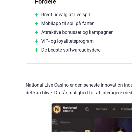
Fordele
Bredt udvalg af live-spil
Mobilapp til spil på farten
Attraktive bonusser og kampagner
VIP- og loyalitetsprogram
De bedste softwareudbydere
National Live Casino
er den seneste innovation inde
det kan blive. Du får mulighed for at interagere med