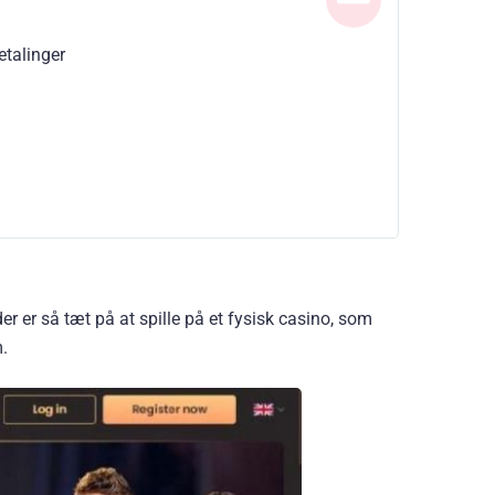
etalinger
r er så tæt på at spille på et fysisk casino, som
m.