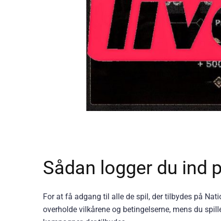
Sådan logger du ind p
For at få adgang til alle de spil, der tilbydes på N
overholde vilkårene og betingelserne, mens du spille