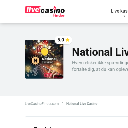
Live kas
5.0
National Li
Hvem elsker ikke spændinge
fortalte dig, at du kan oplev
LiveCasinoFinder.com
"
National Live Casino