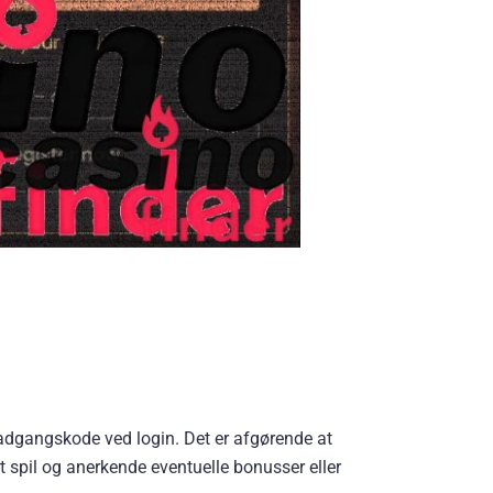
in adgangskode ved login. Det er afgørende at
rt spil og anerkende eventuelle bonusser eller