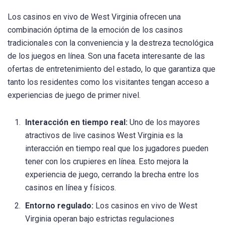
Los casinos en vivo de West Virginia ofrecen una
combinación óptima de la emoción de los casinos
tradicionales con la conveniencia y la destreza tecnológica
de los juegos en línea. Son una faceta interesante de las
ofertas de entretenimiento del estado, lo que garantiza que
tanto los residentes como los visitantes tengan acceso a
experiencias de juego de primer nivel.
Interacción en tiempo real:
Uno de los mayores
atractivos de live casinos West Virginia es la
interacción en tiempo real que los jugadores pueden
tener con los crupieres en línea. Esto mejora la
experiencia de juego, cerrando la brecha entre los
casinos en línea y físicos.
Entorno regulado:
Los casinos en vivo de West
Virginia operan bajo estrictas regulaciones