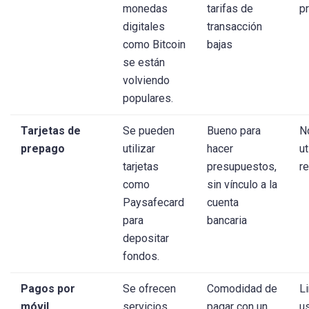
monedas
tarifas de
p
digitales
transacción
como Bitcoin
bajas
se están
volviendo
populares.
Tarjetas de
Se pueden
Bueno para
N
prepago
utilizar
hacer
ut
tarjetas
presupuestos,
re
como
sin vínculo a la
Paysafecard
cuenta
para
bancaria
depositar
fondos.
Pagos por
Se ofrecen
Comodidad de
L
móvil
servicios
pagar con un
u