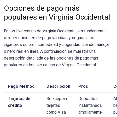
Opciones de pago más
populares en Virginia Occidental
En los live casino de Virginia Occidental, es fundamental
ofrecer opciones de pago variadas y seguras. Los
jugadores quieren comodidad y seguridad cuando manejan
dinero real en línea. A continuación se muestra una
descripción detallada de las opciones de pago más
populares en los live casino de Virginia Occidental:
Pago Method
Descripción
Pros
C
Tarjetas de
Se aceptan
Depósitos
A
crédito
tarjetas
instantáneos
b
como Visa,
ampliamente
p