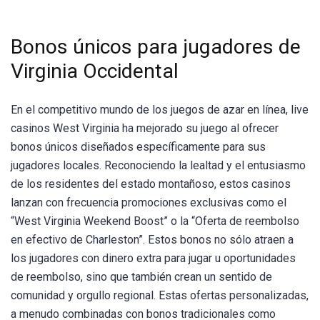
Bonos únicos para jugadores de
Virginia Occidental
En el competitivo mundo de los juegos de azar en línea, live
casinos West Virginia ha mejorado su juego al ofrecer
bonos únicos diseñados específicamente para sus
jugadores locales. Reconociendo la lealtad y el entusiasmo
de los residentes del estado montañoso, estos casinos
lanzan con frecuencia promociones exclusivas como el
“West Virginia Weekend Boost” o la “Oferta de reembolso
en efectivo de Charleston”. Estos bonos no sólo atraen a
los jugadores con dinero extra para jugar u oportunidades
de reembolso, sino que también crean un sentido de
comunidad y orgullo regional. Estas ofertas personalizadas,
a menudo combinadas con bonos tradicionales como