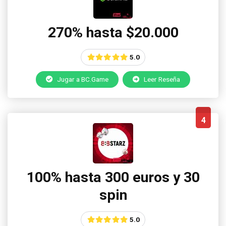
270% hasta $20.000
5.0
Jugar a BC.Game
Leer Reseña
4
100% hasta 300 euros y 30
spin
5.0