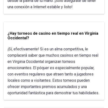
desde la palma de tu mano. ¡Solo asegúrate de tener
una conexión a Internet estable y listo!
¿Hay torneos de casino en tiempo real en Virginia
Occidental?
¡Sí, efectivamente! Si es un alma competitiva, le
complacerá saber que muchos casinos en tiempo real
en Virginia Occidental organizan torneos
emocionantes. El póquer es especialmente popular,
con eventos regulares que atraen tanto a jugadores
locales como a visitantes. Estos torneos pueden
ofrecer importantes premios acumulados y una
oportunidad fantástica para demostrar tus habilidades.