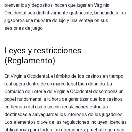
bienvenida y depósitos, hacen que jugar en Virginia
Occidental sea distintivamente gratificante, brindando a los
jugadores una muestra de lujo y una ventaja en sus
sesiones de juego.
Leyes y restricciones
(Reglamento)
En Virginia Occidental, el ámbito de los casinos en tiempo
real opera dentro de un marco legal bien definido. La
Comisión de Lotería de Virginia Occidental desempeña un
papel fundamental a la hora de garantizar que los casinos
en tiempo real cumplan con regulaciones estrictas
destinadas a salvaguardar los intereses de los jugadores.
Los elementos clave de las regulaciones incluyen licencias
obligatorias para todos los operadores, pruebas rigurosas