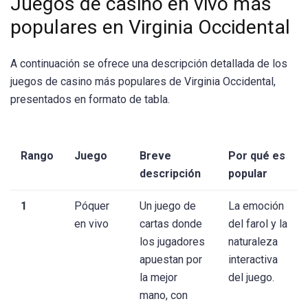
Juegos de casino en vivo más
populares en Virginia Occidental
A continuación se ofrece una descripción detallada de los
juegos de casino más populares de Virginia Occidental,
presentados en formato de tabla.
Rango
Juego
Breve
Por qué es
descripción
popular
1
Póquer
Un juego de
La emoción
en vivo
cartas donde
del farol y la
los jugadores
naturaleza
apuestan por
interactiva
la mejor
del juego.
mano, con