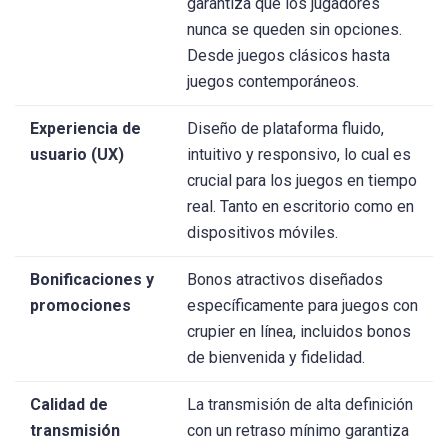
garantiza que los jugadores
nunca se queden sin opciones.
Desde juegos clásicos hasta
juegos contemporáneos.
Experiencia de
Diseño de plataforma fluido,
usuario (UX)
intuitivo y responsivo, lo cual es
crucial para los juegos en tiempo
real. Tanto en escritorio como en
dispositivos móviles.
Bonificaciones y
Bonos atractivos diseñados
promociones
específicamente para juegos con
crupier en línea, incluidos bonos
de bienvenida y fidelidad.
Calidad de
La transmisión de alta definición
transmisión
con un retraso mínimo garantiza