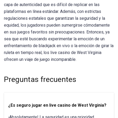
capa de autenticidad que es difícil de replicar en las
plataformas en línea estándar. Además, con estrictas
regulaciones estatales que garantizan la seguridad y la
equidad, los jugadores pueden sumergirse cómodamente
en sus juegos favoritos sin preocupaciones. Entonces, ya
sea que esté buscando experimentar la emoción de un
enfrentamiento de blackjack en vivo o la emoción de girar la
ruleta en tiempo real, los live casino de West Virginia
ofrecen un viaje de juego incomparable.
Preguntas frecuentes
¿Es seguro jugar en live casino de West Virginia?
¡Absolutamente! La seguridad es una prioridad