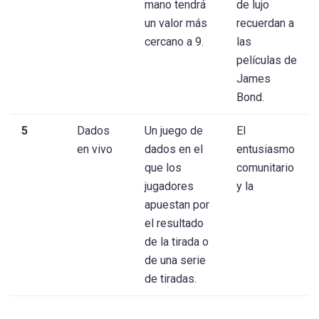
mano tendrá
de lujo
un valor más
recuerdan a
cercano a 9.
las
películas de
James
Bond.
5
Dados
Un juego de
El
en vivo
dados en el
entusiasmo
que los
comunitario
jugadores
y la
apuestan por
el resultado
de la tirada o
de una serie
de tiradas.