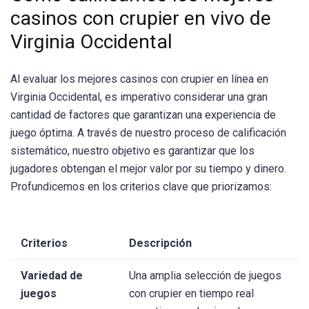
casinos con crupier en vivo de
Virginia Occidental
Al evaluar los mejores casinos con crupier en línea en
Virginia Occidental, es imperativo considerar una gran
cantidad de factores que garantizan una experiencia de
juego óptima. A través de nuestro proceso de calificación
sistemático, nuestro objetivo es garantizar que los
jugadores obtengan el mejor valor por su tiempo y dinero.
Profundicemos en los criterios clave que priorizamos:
Criterios
Descripción
Variedad de
Una amplia selección de juegos
juegos
con crupier en tiempo real