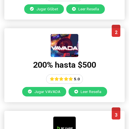
Jugar GGbet
Leer Reseña
2
200% hasta $500
5.0
Jugar VAVADA
Leer Reseña
3