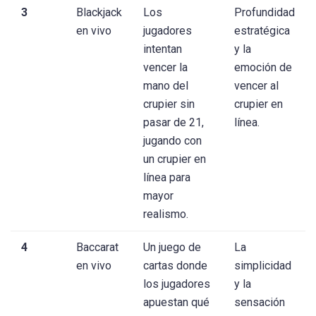
3
Blackjack
Los
Profundidad
en vivo
jugadores
estratégica
intentan
y la
vencer la
emoción de
mano del
vencer al
crupier sin
crupier en
pasar de 21,
línea.
jugando con
un crupier en
línea para
mayor
realismo.
4
Baccarat
Un juego de
La
en vivo
cartas donde
simplicidad
los jugadores
y la
apuestan qué
sensación