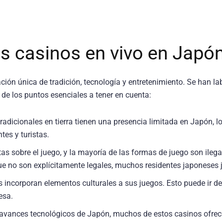
os casinos en vivo en Japó
ón única de tradición, tecnología y entretenimiento. Se han lab
 de los puntos esenciales a tener en cuenta:
adicionales en tierra tienen una presencia limitada en Japón, l
es y turistas.
tas sobre el juego, y la mayoría de las formas de juego son ileg
que no son explícitamente legales, muchos residentes japoneses 
incorporan elementos culturales a sus juegos. Esto puede ir de
esa.
vances tecnológicos de Japón, muchos de estos casinos ofrecen 