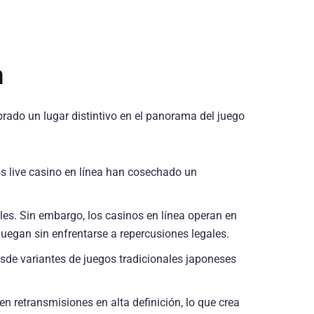
n
rado un lugar distintivo en el panorama del juego
os live casino en línea han cosechado un
ales. Sin embargo, los casinos en línea operan en
juegan sin enfrentarse a repercusiones legales.
sde variantes de juegos tradicionales japoneses
retransmisiones en alta definición, lo que crea