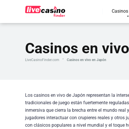
Casinos 
Casinos en viv
LiveCasinoFinder.com
"
Casinos en vivo en Japón
Los casinos en vivo de Japón representan la intersec
tradicionales de juego están fuertemente reguladas
inmersiva que cierra la brecha entre el mundo real y
jugadores interactuar con crupieres reales y otros
con clásicos populares a nivel mundial y el toque h