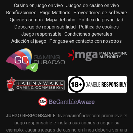
Casino en juego en vivo
Juegos de casino en vivo
Bonificaciones
Pago Methods
Proveedores de software
Quiénes somos
Mapa del sitio
Política de privacidad
Descargo de responsabilidad
Política de cookies
Juego responsable
Condiciones generales
Adicción al juego
Póngase en contacto con nosotros
JUEGO RESPONSABLE:
livecasinofinder.com promueve el
juego responsable e insta a sus socios a seguir su
ejemplo. Jugar a juegos de casino en línea debería ser una