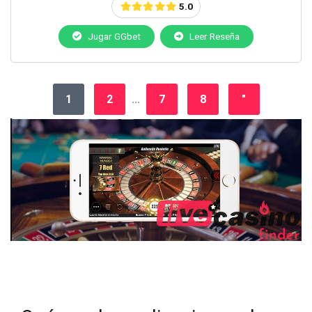
5.0
Jugar GGbet
Leer Reseña
1
2
...
7
8
"