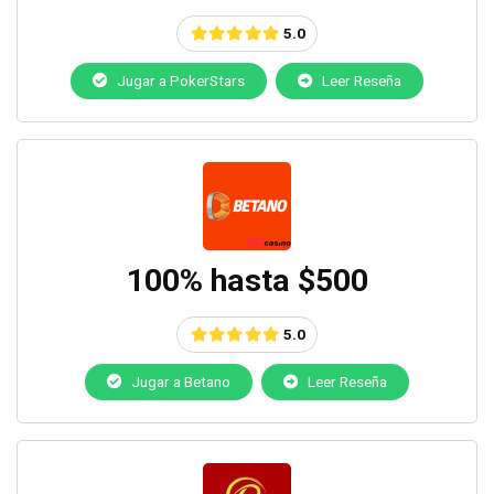
5.0
Jugar a PokerStars
Leer Reseña
100% hasta $500
5.0
Jugar a Betano
Leer Reseña