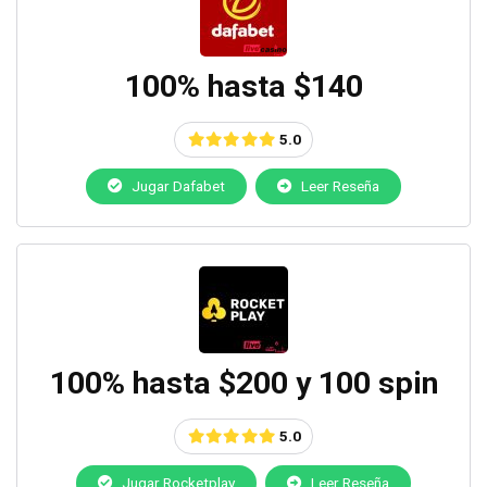
100% hasta $140
5.0
Jugar Dafabet
Leer Reseña
100% hasta $200 y 100 spin
5.0
Jugar Rocketplay
Leer Reseña