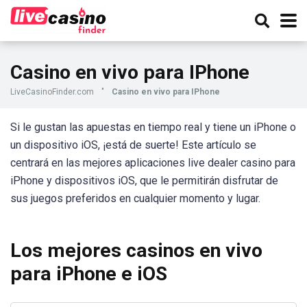
Casino en vivo para IPhone
LiveCasinoFinder.com
"
Casino en vivo para IPhone
Si le gustan las apuestas en tiempo real y tiene un iPhone o
un dispositivo iOS, ¡está de suerte! Este artículo se
centrará en las mejores aplicaciones live dealer casino para
iPhone y dispositivos iOS, que le permitirán disfrutar de
sus juegos preferidos en cualquier momento y lugar.
Los mejores casinos en vivo
para iPhone e iOS