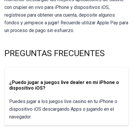
con crupier en vivo para iPhone y dispositivos iOS,
regístrese para obtener una cuenta, deposite algunos
fondos y ¡empiece a jugar! Recuerde utilizar Apple Pay para
un proceso de pago sin esfuerzo.
PREGUNTAS FRECUENTES
¿Puedo jugar a juegos live dealer en mi iPhone o
dispositivo iOS?
Puedes jugar a los juegos live casino en tu iPhone o
dispositivo iOS descargando Apps o jugando en el
navegador.