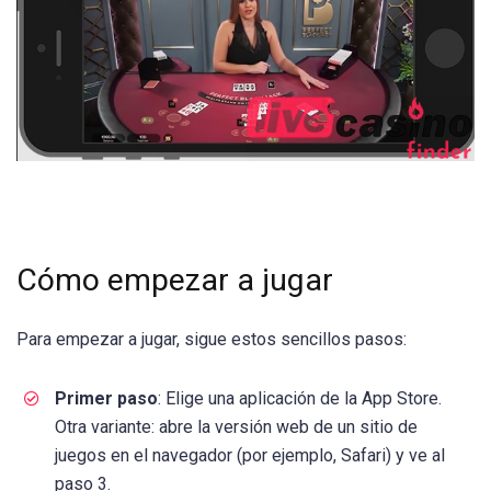
Cómo empezar a jugar
Para empezar a jugar, sigue estos sencillos pasos:
Primer paso
: Elige una aplicación de la App Store.
Otra variante: abre la versión web de un sitio de
juegos en el navegador (por ejemplo, Safari) y ve al
paso 3.