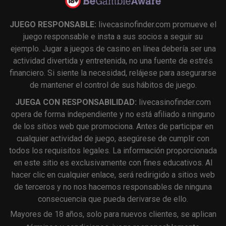
JUEGO RESPONSABLE:
livecasinofinder.com promueve el
juego responsable e insta a sus socios a seguir su
ejemplo. Jugar a juegos de casino en línea debería ser una
actividad divertida y entretenida, no una fuente de estrés
financiero. Si siente la necesidad, relájese para asegurarse
de mantener el control de sus hábitos de juego.
JUEGA CON RESPONSABILIDAD:
livecasinofinder.com
opera de forma independiente y no está afiliado a ninguno
de los sitios web que promociona. Antes de participar en
cualquier actividad de juego, asegúrese de cumplir con
todos los requisitos legales. La información proporcionada
en este sitio es exclusivamente con fines educativos. Al
hacer clic en cualquier enlace, será redirigido a sitios web
de terceros y no nos hacemos responsables de ninguna
consecuencia que pueda derivarse de ello.
Mayores de 18 años, solo para nuevos clientes, se aplican