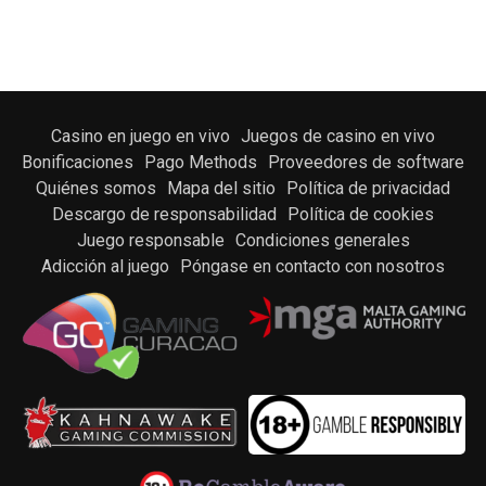
Casino en juego en vivo
Juegos de casino en vivo
Bonificaciones
Pago Methods
Proveedores de software
Quiénes somos
Mapa del sitio
Política de privacidad
Descargo de responsabilidad
Política de cookies
Juego responsable
Condiciones generales
Adicción al juego
Póngase en contacto con nosotros