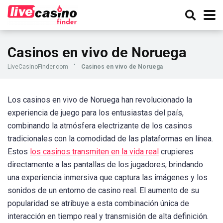
Casinos en vivo de Noruega
LiveCasinoFinder.com
"
Casinos en vivo de Noruega
Los casinos en vivo de Noruega han revolucionado la
experiencia de juego para los entusiastas del país,
combinando la atmósfera electrizante de los casinos
tradicionales con la comodidad de las plataformas en línea.
Estos
los casinos transmiten en la vida real
crupieres
directamente a las pantallas de los jugadores, brindando
una experiencia inmersiva que captura las imágenes y los
sonidos de un entorno de casino real. El aumento de su
popularidad se atribuye a esta combinación única de
interacción en tiempo real y transmisión de alta definición.