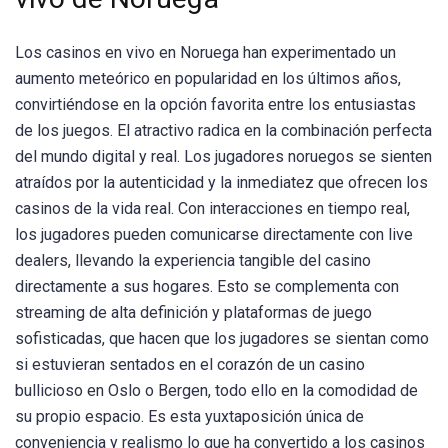
Los casinos en vivo en Noruega han experimentado un
aumento meteórico en popularidad en los últimos años,
convirtiéndose en la opción favorita entre los entusiastas
de los juegos. El atractivo radica en la combinación perfecta
del mundo digital y real. Los jugadores noruegos se sienten
atraídos por la autenticidad y la inmediatez que ofrecen los
casinos de la vida real. Con interacciones en tiempo real,
los jugadores pueden comunicarse directamente con live
dealers, llevando la experiencia tangible del casino
directamente a sus hogares. Esto se complementa con
streaming de alta definición y plataformas de juego
sofisticadas, que hacen que los jugadores se sientan como
si estuvieran sentados en el corazón de un casino
bullicioso en Oslo o Bergen, todo ello en la comodidad de
su propio espacio. Es esta yuxtaposición única de
conveniencia y realismo lo que ha convertido a los casinos