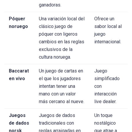
ganadoras.
Póquer
Una variación local del
Ofrece un
noruego
clásico juego de
sabor local al
póquer con ligeros
juego
cambios en las reglas
internacional.
exclusivos de la
cultura noruega.
Baccarat
Un juego de cartas en
Juego
en vivo
el que los jugadores
simplificado
intentan tener una
con
mano con un valor
interacción
más cercano al nueve.
live dealer.
Juegos
Juegos de dados
Un toque
de dados
tradicionales con
nostálgico
norsk
reglas arraigadas en
que atrae a