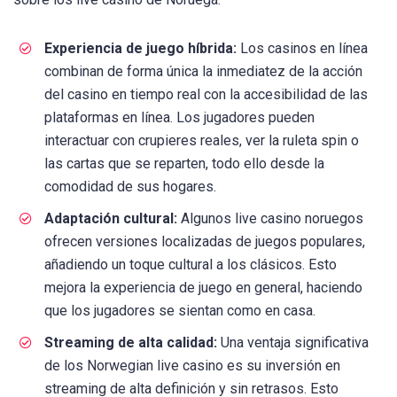
Experiencia de juego híbrida:
Los casinos en línea
combinan de forma única la inmediatez de la acción
del casino en tiempo real con la accesibilidad de las
plataformas en línea. Los jugadores pueden
interactuar con crupieres reales, ver la ruleta spin o
las cartas que se reparten, todo ello desde la
comodidad de sus hogares.
Adaptación cultural:
Algunos live casino noruegos
ofrecen versiones localizadas de juegos populares,
añadiendo un toque cultural a los clásicos. Esto
mejora la experiencia de juego en general, haciendo
que los jugadores se sientan como en casa.
Streaming de alta calidad:
Una ventaja significativa
de los Norwegian live casino es su inversión en
streaming de alta definición y sin retrasos. Esto