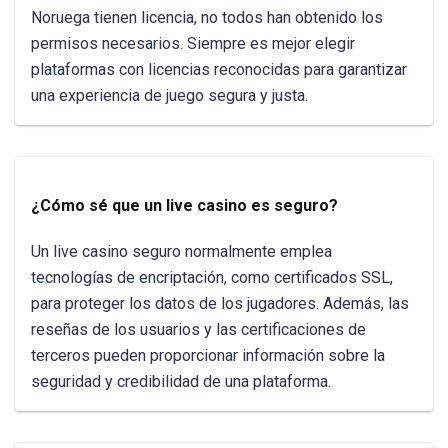
Noruega tienen licencia, no todos han obtenido los
permisos necesarios. Siempre es mejor elegir
plataformas con licencias reconocidas para garantizar
una experiencia de juego segura y justa.
¿Cómo sé que un live casino es seguro?
Un live casino seguro normalmente emplea
tecnologías de encriptación, como certificados SSL,
para proteger los datos de los jugadores. Además, las
reseñas de los usuarios y las certificaciones de
terceros pueden proporcionar información sobre la
seguridad y credibilidad de una plataforma.