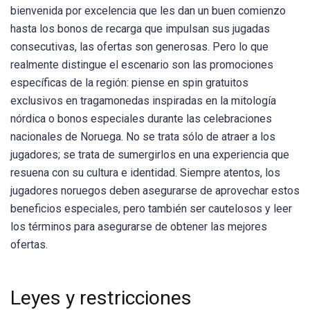
bienvenida por excelencia que les dan un buen comienzo
hasta los bonos de recarga que impulsan sus jugadas
consecutivas, las ofertas son generosas. Pero lo que
realmente distingue el escenario son las promociones
específicas de la región: piense en spin gratuitos
exclusivos en tragamonedas inspiradas en la mitología
nórdica o bonos especiales durante las celebraciones
nacionales de Noruega. No se trata sólo de atraer a los
jugadores; se trata de sumergirlos en una experiencia que
resuena con su cultura e identidad. Siempre atentos, los
jugadores noruegos deben asegurarse de aprovechar estos
beneficios especiales, pero también ser cautelosos y leer
los términos para asegurarse de obtener las mejores
ofertas.
Leyes y restricciones