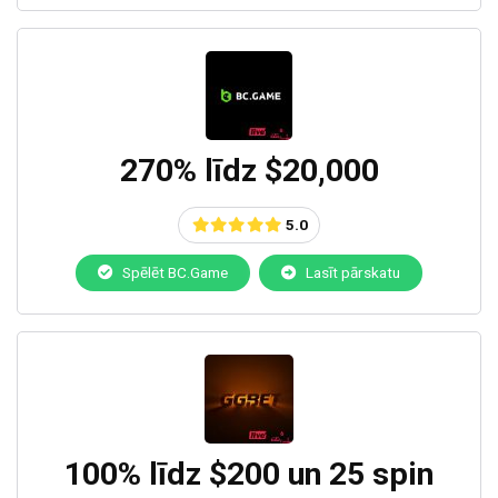
270% līdz $20,000
5.0
Spēlēt BC.Game
Lasīt pārskatu
100% līdz $200 un 25 spin