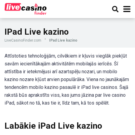
IPad Live kazino
LiveCasinoFinder.com
"
IPad Live kazino
Attīstoties tehnoloģijām, cilvēkiem ir kļuvis vieglāk piekļūt
savām iecienītākajām aktivitātēm mobilajās ierīcēs. Šī
attīstība ir ietekmējusi arī azartspēļu nozari, un mobilo
kazino nozare kļūst arvien populārāka. Viena no jaunākajām
tendencēm mobilo kazino pasaulē ir iPad live casinos. Šajā
rakstā būs aprakstīts viss, kas jums jāzina par live casino
iPad, sākot no tā, kas tie ir, līdz tam, kā tos spēlēt.
Labākie iPad Live kazino