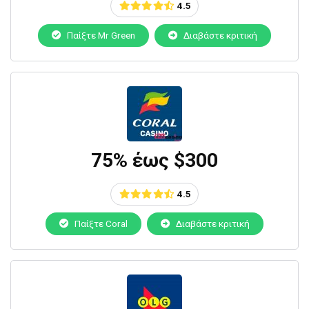
4.5
Παίξτε Mr Green
Διαβάστε κριτική
75% έως $300
4.5
Παίξτε Coral
Διαβάστε κριτική