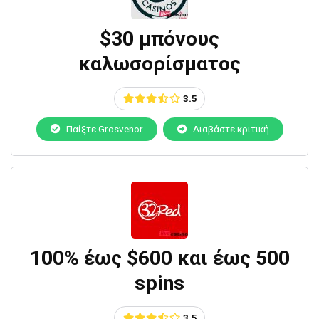
$30 μπόνους
καλωσορίσματος
3.5
Παίξτε Grosvenor
Διαβάστε κριτική
100% έως $600 και έως 500
spins
3.5