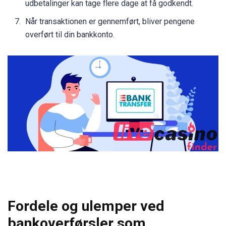
udbetalinger kan tage flere dage at få godkendt.
Når transaktionen er gennemført, bliver pengene
overført til din bankkonto.
Fordele og ulemper ved
bankoverførsler som