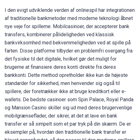
I den evigt udviklende verden af onlinespil har integrationen
af traditionelle bankmetoder med moderne teknologi åbnet
nye veje for spillerne. Mobilcasinoer, der accepterer bank
transfers, kombinerer pålideligheden ved klassisk
bankvirksomhed med bekvemmeligheden ved at spille på
farten. Disse platforme tilbyder en problemfri overgang fra
det fysiske til det digitale, hvilket gør det muligt for
brugerne at finansiere deres konti direkte fra deres
bankkonti. Dette method opretholder ikke kun de højeste
standarder for sikkerhed, men henvender sig også til
spillere, der foretrækker ikke at bruge kreditkort eller e-
wallets. De bedste casinoer som Spin Palace, Royal Panda
og Mansion Casino skiller sig ud med deres brugervenlige
mobilgrænseflader, der sikrer, at det at lave en bank
transfer er så simpelt som et par tryk på din skærm. De er
eksempler på, hvordan den traditionelle bank transfer er