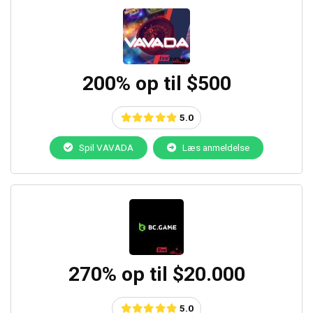
200% op til $500
5.0
Spil VAVADA
Læs anmeldelse
270% op til $20.000
5.0