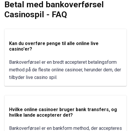
Betal med bankoverførsel
Casinospil - FAQ
Kan du overføre penge til alle online live
casino'er?
Bankoverførsel er en bredt accepteret betalingsform
method på de fleste online casinoer, herunder dem, der
tilbyder live casino spil.
Hvilke online casinoer bruger bank transfers, og
hvilke lande accepterer det?
Bankoverførsel er en bankform method, der accepteres