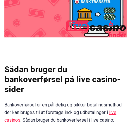
Sådan bruger du
bankoverførsel på live casino-
sider
Bankoverførsel er en pålidelig og sikker betalingsmethod,
der kan bruges til at foretage ind- og udbetalinger i
live
casinos
. Sådan bruger du bankoverførsel i live casino: