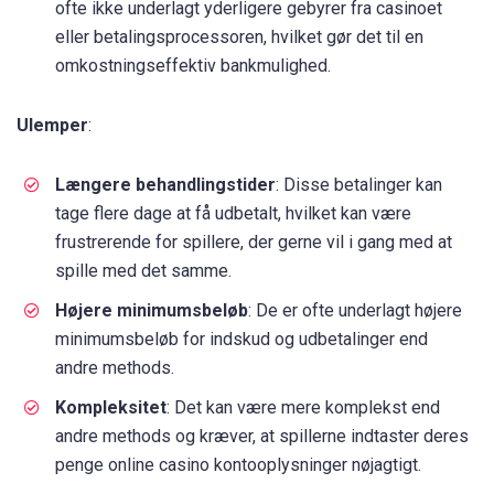
ofte ikke underlagt yderligere gebyrer fra casinoet
eller betalingsprocessoren, hvilket gør det til en
omkostningseffektiv bankmulighed.
Ulemper
:
Længere behandlingstider
: Disse betalinger kan
tage flere dage at få udbetalt, hvilket kan være
frustrerende for spillere, der gerne vil i gang med at
spille med det samme.
Højere minimumsbeløb
: De er ofte underlagt højere
minimumsbeløb for indskud og udbetalinger end
andre methods.
Kompleksitet
: Det kan være mere komplekst end
andre methods og kræver, at spillerne indtaster deres
penge online casino kontooplysninger nøjagtigt.