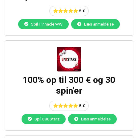
5.0
Spil Pinnacle WW
Læs anmeldelse
100% op til 300 € og 30
spin'er
5.0
Spil 888Starz
Læs anmeldelse