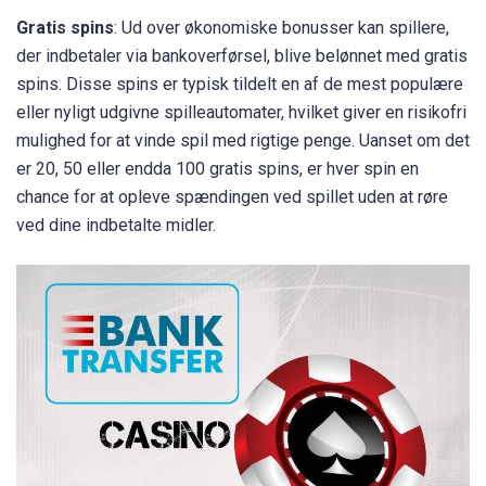
Gratis spins
: Ud over økonomiske bonusser kan spillere,
der indbetaler via bankoverførsel, blive belønnet med gratis
spins. Disse spins er typisk tildelt en af de mest populære
eller nyligt udgivne spilleautomater, hvilket giver en risikofri
mulighed for at vinde spil med rigtige penge. Uanset om det
er 20, 50 eller endda 100 gratis spins, er hver spin en
chance for at opleve spændingen ved spillet uden at røre
ved dine indbetalte midler.