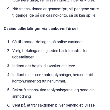
tage flere dage, før disse indbetalinger er klaret.
Når transaktionen er gennemført, vil pengene være
tilgængelige på din casinokonto, så du kan spille.
Casino udbetalinger via bankoverførsel
:
Gå til kasseafdelingen på online casinoet.
Vælg betalingsmuligheden bank transfer for
udbetalinger.
Indtast det beløb, du ønsker at hæve.
Indtast dine bankkontooplysninger, herunder dit
kontonummer og rutinenummer.
Bekræft transaktionsoplysningerne, og send din
anmodning.
Vent på, at transaktionen bliver behandlet. Disse