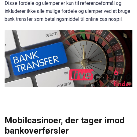
Disse fordele og ulemper er kun til referenceformål og
inkluderer ikke alle mulige fordele og ulemper ved at bruge
bank transfer som betalingsmiddel til online casinospil.
Mobilcasinoer, der tager imod
bankoverførsler