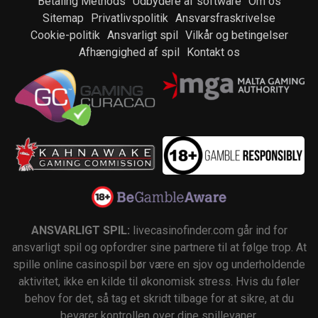
Betaling Methods
Udbydere af software
Om os
Sitemap
Privatlivspolitik
Ansvarsfraskrivelse
Cookie-politik
Ansvarligt spil
Vilkår og betingelser
Afhængighed af spil
Kontakt os
ANSVARLIGT SPIL:
livecasinofinder.com går ind for
ansvarligt spil og opfordrer sine partnere til at følge trop. At
spille online casinospil bør være en sjov og underholdende
aktivitet, ikke en kilde til økonomisk stress. Hvis du føler
behov for det, så tag et skridt tilbage for at sikre, at du
bevarer kontrollen over dine spillevaner.