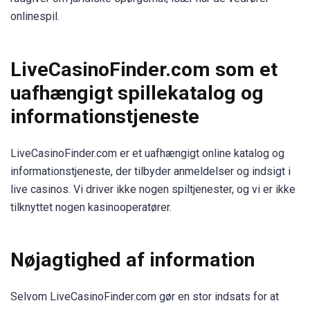
onlinespil.
LiveCasinoFinder.com som et
uafhængigt spillekatalog og
informationstjeneste
LiveCasinoFinder.com er et uafhængigt online katalog og
informationstjeneste, der tilbyder anmeldelser og indsigt i
live casinos. Vi driver ikke nogen spiltjenester, og vi er ikke
tilknyttet nogen kasinooperatører.
Nøjagtighed af information
Selvom LiveCasinoFinder.com gør en stor indsats for at