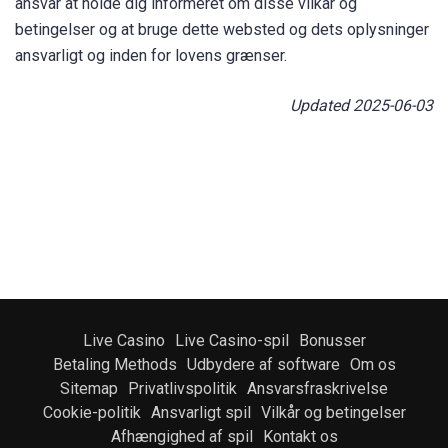
ansvar at holde dig informeret om disse vilkår og
betingelser og at bruge dette websted og dets oplysninger
ansvarligt og inden for lovens grænser.
Updated 2025-06-03
Live Casino
Live Casino-spil
Bonusser
Betaling Methods
Udbydere af software
Om os
Sitemap
Privatlivspolitik
Ansvarsfraskrivelse
Cookie-politik
Ansvarligt spil
Vilkår og betingelser
Afhængighed af spil
Kontakt os