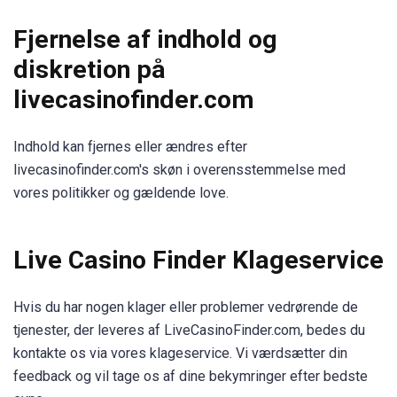
Fjernelse af indhold og
diskretion på
livecasinofinder.com
Indhold kan fjernes eller ændres efter
livecasinofinder.com's skøn i overensstemmelse med
vores politikker og gældende love.
Live Casino Finder Klageservice
Hvis du har nogen klager eller problemer vedrørende de
tjenester, der leveres af LiveCasinoFinder.com, bedes du
kontakte os via vores klageservice. Vi værdsætter din
feedback og vil tage os af dine bekymringer efter bedste