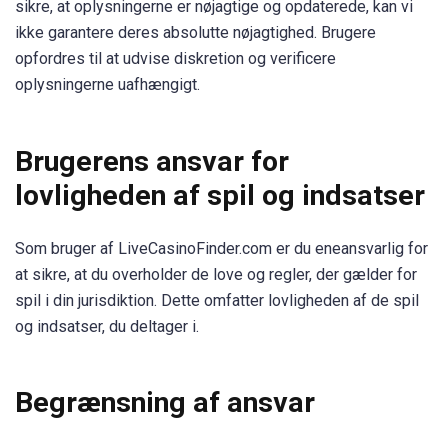
sikre, at oplysningerne er nøjagtige og opdaterede, kan vi
ikke garantere deres absolutte nøjagtighed. Brugere
opfordres til at udvise diskretion og verificere
oplysningerne uafhængigt.
Brugerens ansvar for
lovligheden af spil og indsatser
Som bruger af LiveCasinoFinder.com er du eneansvarlig for
at sikre, at du overholder de love og regler, der gælder for
spil i din jurisdiktion. Dette omfatter lovligheden af de spil
og indsatser, du deltager i.
Begrænsning af ansvar