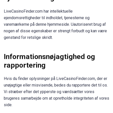
LiveCasinoFinder.com har intellektuelle
ejendomsrettigheder til indholdet, tjenesterne og
varemærkerne på denne hjemmeside. Uautoriseret brug af
nogen af disse egenskaber er strengt forbudt og kan være
genstand for retslige skridt.
Informationsnøjagtighed og
rapportering
Hvis du finder oplysninger på LiveCasinoFinder.com, der er
unøjagtige eller misvisende, bedes du rapportere det til os.
Vi stræber efter det ypperste og værdsætter vores
brugeres samarbejde om at opretholde integriteten af vores
side.