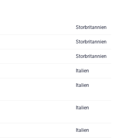
Storbritannien
Storbritannien
Storbritannien
Italien
Italien
Italien
Italien