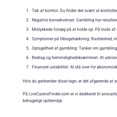
Tab af kontrol: Du finder det svært at kontrolle
Negative konsekvenser: Gambling har resulteret
Mislykkede forsøg på at holde op: På trods af ge
Symptomer på tilbagetrækning: Rastløshed, irri
Optagethed af gambling: Tanker om gambling opt
Bedrag og hemmelighedskræmmeri: At udvise be
Finansiel ustabilitet: At stå over for økonomisk
Hvis du genkender disse tegn, er det afgørende at s
På LiveCasinoFinder.com er vi dedikeret til ansvarligt
behageligt spillemiljø.