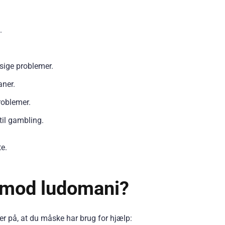
.
sige problemer.
aner.
roblemer.
til gambling.
te.
p mod ludomani?
der på, at du måske har brug for hjælp: