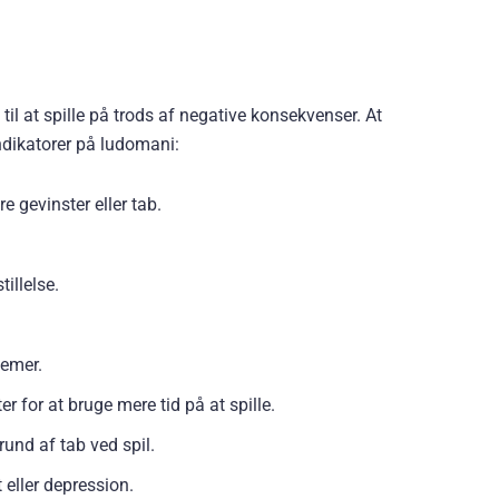
il at spille på trods af negative konsekvenser. At
ndikatorer på ludomani:
e gevinster eller tab.
illelse.
lemer.
r for at bruge mere tid på at spille.
und af tab ved spil.
t eller depression.