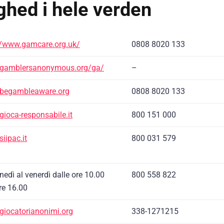
ghed i hele verden
//www.gamcare.org.uk/
0808 8020 133
gamblersanonymous.org/ga/
–
begambleaware.org
0808 8020 133
ioca-responsabile.it
800 151 000
iipac.it
800 031 579
unedì al venerdì dalle ore 10.00
800 558 822
ore 16.00
iocatorianonimi.org
338-1271215