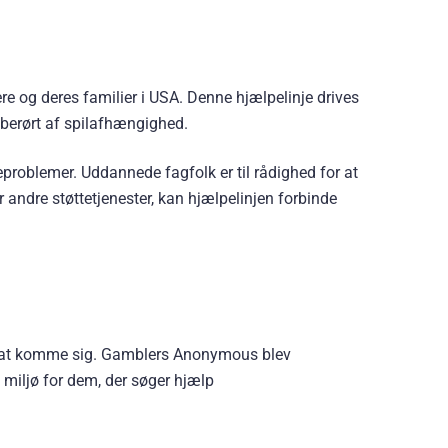
e og deres familier i USA. Denne hjælpelinje drives
 berørt af spilafhængighed.
lleproblemer. Uddannede fagfolk er til rådighed for at
r andre støttetjenester, kan hjælpelinjen forbinde
i at komme sig. Gamblers Anonymous blev
e miljø for dem, der søger hjælp