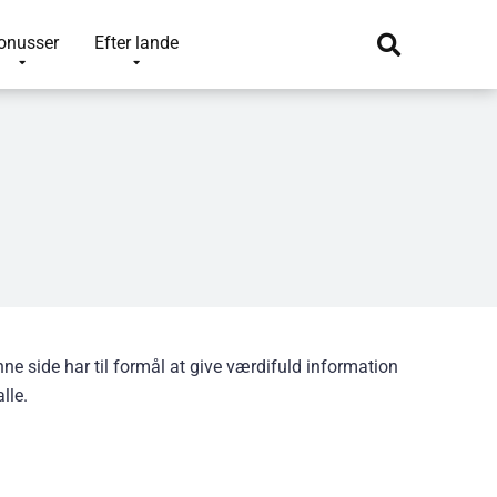
onusser
Efter lande
enne side har til formål at give værdifuld information
lle.