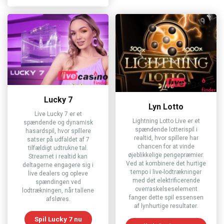
Lucky 7
Lyn Lotto
Live Lucky 7 er et
Lightning Lotto Live er et
spændende og dynamisk
spændende lotterispil i
hasardspil, hvor spillere
realtid, hvor spillere har
satser på udfaldet af 7
chancen for at vinde
tilfældigt udtrukne tal.
øjeblikkelige pengepræmier.
Streamet i realtid kan
Ved at kombinere det hurtige
deltagerne engagere sig i
tempo i live-lodtrækninger
live dealers og opleve
med det elektrificerende
spændingen ved
overraskelseselement
lodtrækningen, når tallene
fanger dette spil essensen
afsløres.
af lynhurtige resultater.
Spil Lucky 7 nu