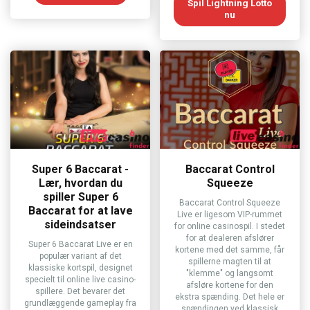
Spil Lightning Lotto
nu
Super 6 Baccarat -
Baccarat Control
Lær, hvordan du
Squeeze
spiller Super 6
Baccarat Control Squeeze
Baccarat for at lave
Live er ligesom VIP-rummet
sideindsatser
for online casinospil. I stedet
for at dealeren afslører
Super 6 Baccarat Live er en
kortene med det samme, får
populær variant af det
spillerne magten til at
klassiske kortspil, designet
"klemme" og langsomt
specielt til online live casino-
afsløre kortene for den
spillere. Det bevarer det
ekstra spænding. Det hele er
grundlæggende gameplay fra
spændingen ved klassisk