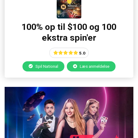
100% op til $100 og 100
ekstra spin'er
5.0
Spil National
Læs anmeldelse