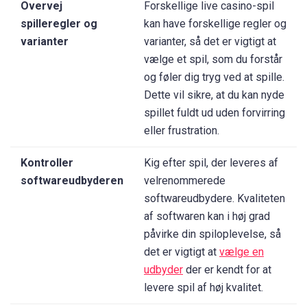
Overvej
Forskellige live casino-spil
spilleregler og
kan have forskellige regler og
varianter
varianter, så det er vigtigt at
vælge et spil, som du forstår
og føler dig tryg ved at spille.
Dette vil sikre, at du kan nyde
spillet fuldt ud uden forvirring
eller frustration.
Kontroller
Kig efter spil, der leveres af
softwareudbyderen
velrenommerede
softwareudbydere. Kvaliteten
af softwaren kan i høj grad
påvirke din spiloplevelse, så
det er vigtigt at
vælge en
udbyder
der er kendt for at
levere spil af høj kvalitet.