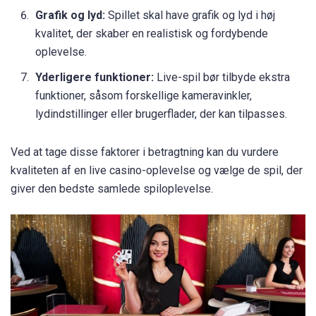
Grafik og lyd:
Spillet skal have grafik og lyd i høj
kvalitet, der skaber en realistisk og fordybende
oplevelse.
Yderligere funktioner:
Live-spil bør tilbyde ekstra
funktioner, såsom forskellige kameravinkler,
lydindstillinger eller brugerflader, der kan tilpasses.
Ved at tage disse faktorer i betragtning kan du vurdere
kvaliteten af en live casino-oplevelse og vælge de spil, der
giver den bedste samlede spiloplevelse.