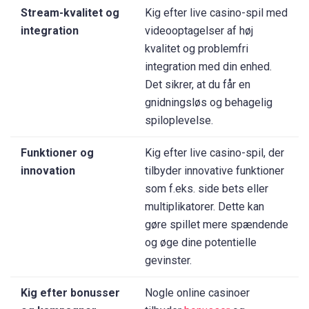
Stream-kvalitet og
Kig efter live casino-spil med
integration
videooptagelser af høj
kvalitet og problemfri
integration med din enhed.
Det sikrer, at du får en
gnidningsløs og behagelig
spiloplevelse.
Funktioner og
Kig efter live casino-spil, der
innovation
tilbyder innovative funktioner
som f.eks. side bets eller
multiplikatorer. Dette kan
gøre spillet mere spændende
og øge dine potentielle
gevinster.
Kig efter bonusser
Nogle online casinoer