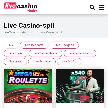
Live Casino-spil
LiveCasinoFinder.com
"
Live Casino-spil
Alle
Live Baccarat
Live Blackjack
Live Craps
Live Game Shows
Live Lottery Keno
Live poker
Live Roulette
Live Sic Bo