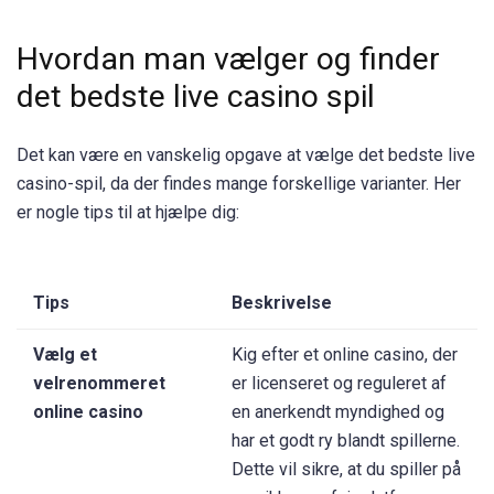
Hvordan man vælger og finder
det bedste live casino spil
Det kan være en vanskelig opgave at vælge det bedste live
casino-spil, da der findes mange forskellige varianter. Her
er nogle tips til at hjælpe dig:
Tips
Beskrivelse
Vælg et
Kig efter et online casino, der
velrenommeret
er licenseret og reguleret af
online casino
en anerkendt myndighed og
har et godt ry blandt spillerne.
Dette vil sikre, at du spiller på