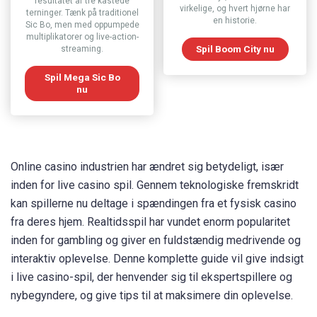
resultatet af tre kastede
virkelige, og hvert hjørne har
terninger. Tænk på traditionel
en historie.
Sic Bo, men med oppumpede
multiplikatorer og live-action-
Spil Boom City nu
streaming.
Spil Mega Sic Bo
nu
Online casino industrien har ændret sig betydeligt, især
inden for live casino spil. Gennem teknologiske fremskridt
kan spillerne nu deltage i spændingen fra et fysisk casino
fra deres hjem. Realtidsspil har vundet enorm popularitet
inden for gambling og giver en fuldstændig medrivende og
interaktiv oplevelse. Denne komplette guide vil give indsigt
i live casino-spil, der henvender sig til ekspertspillere og
nybegyndere, og give tips til at maksimere din oplevelse.