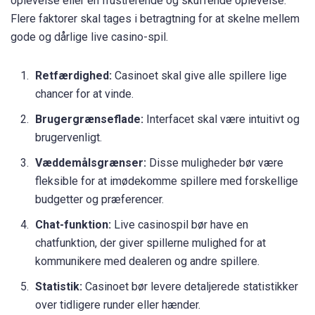
oplevelse eller en frustrerende og skuffende oplevelse.
Flere faktorer skal tages i betragtning for at skelne mellem
gode og dårlige live casino-spil.
Retfærdighed:
Casinoet skal give alle spillere lige
chancer for at vinde.
Brugergrænseflade:
Interfacet skal være intuitivt og
brugervenligt.
Væddemålsgrænser:
Disse muligheder bør være
fleksible for at imødekomme spillere med forskellige
budgetter og præferencer.
Chat-funktion:
Live casinospil bør have en
chatfunktion, der giver spillerne mulighed for at
kommunikere med dealeren og andre spillere.
Statistik:
Casinoet bør levere detaljerede statistikker
over tidligere runder eller hænder.