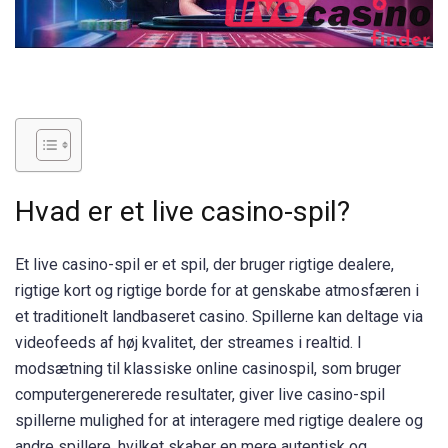
Hvad er et live casino-spil?
Et live casino-spil er et spil, der bruger rigtige dealere,
rigtige kort og rigtige borde for at genskabe atmosfæren i
et traditionelt landbaseret casino. Spillerne kan deltage via
videofeeds af høj kvalitet, der streames i realtid. I
modsætning til klassiske online casinospil, som bruger
computergenererede resultater, giver live casino-spil
spillerne mulighed for at interagere med rigtige dealere og
andre spillere, hvilket skaber en mere autentisk og