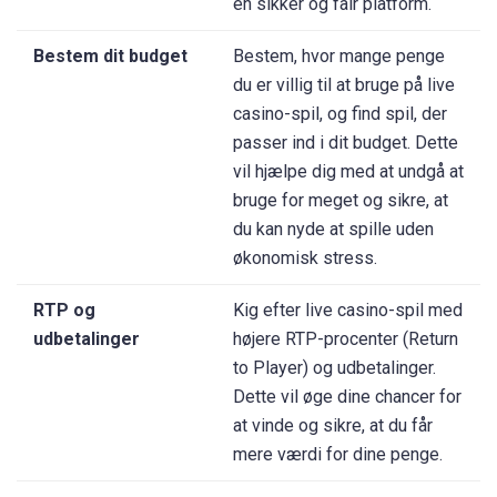
en sikker og fair platform.
Bestem dit budget
Bestem, hvor mange penge
du er villig til at bruge på live
casino-spil, og find spil, der
passer ind i dit budget. Dette
vil hjælpe dig med at undgå at
bruge for meget og sikre, at
du kan nyde at spille uden
økonomisk stress.
RTP og
Kig efter live casino-spil med
udbetalinger
højere RTP-procenter (Return
to Player) og udbetalinger.
Dette vil øge dine chancer for
at vinde og sikre, at du får
mere værdi for dine penge.