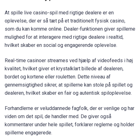
At spille live casino-spil med rigtige dealere er en
oplevelse, der er så tæt på et traditionelt fysisk casino,
som du kan komme online. Dealer-funktionen giver spillerne
mulighed for at interagere med rigtige dealere i realtid,
hvilket skaber en social og engagerende oplevelse.
Real-time casinoer streames ved hjælp af videofeeds i høj
kvalitet, hvilket giver et krystalklart billede af dealeren,
bordet og kortene eller rouletten. Dette niveau af
gennemsigtighed sikrer, at spillerne kan stole på spillet og
dealeren, hvilket skaber en fair og autentisk spiloplevelse.
Forhandlerne er veluddannede fagfolk, der er venlige og har
viden om det spil, de handler med. De giver også
kommentarer under hele spillet, forklarer reglerne og holder
spillerne engagerede.