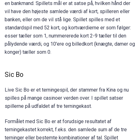
en bankmand. Spillets mål er at satse på, hvilken hånd der
vil have den højeste samlede værdi af kort, spilleren eller
banken, eller om de vil stå lige. Spillet spilles med et
standardspil med 52 kort, og kortværdierne er som følger:
esser tæller som 1, nummererede kort 2-9 tæller til den
pålydende værdi, og 10'ere og billedkort (knægte, damer og
konger) tæller som 0.
Sic Bo
Live Sic Bo er et terningespil, der stammer fra Kina og nu
spilles på mange casinoer verden over. I spillet satser
spillerne på udfaldet af tre terningekast.
Formålet med Sic Bo er at forudsige resultatet af
terningekastet korrekt, f.eks. den samlede sum af de tre
terninger eller bestemte kombinationer af tal. Spillet