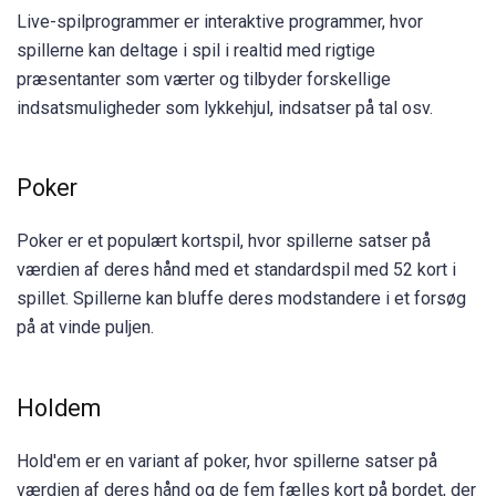
Live-spilprogrammer er interaktive programmer, hvor
spillerne kan deltage i spil i realtid med rigtige
præsentanter som værter og tilbyder forskellige
indsatsmuligheder som lykkehjul, indsatser på tal osv.
Poker
Poker er et populært kortspil, hvor spillerne satser på
værdien af deres hånd med et standardspil med 52 kort i
spillet. Spillerne kan bluffe deres modstandere i et forsøg
på at vinde puljen.
Holdem
Hold'em er en variant af poker, hvor spillerne satser på
værdien af deres hånd og de fem fælles kort på bordet, der