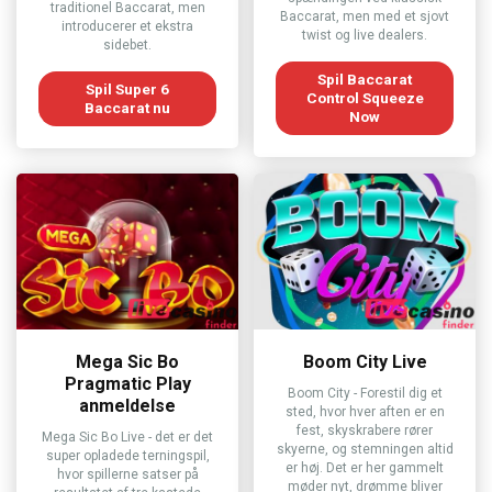
traditionel Baccarat, men
Baccarat, men med et sjovt
introducerer et ekstra
twist og live dealers.
sidebet.
Spil Baccarat
Spil Super 6
Control Squeeze
Baccarat nu
Now
Mega Sic Bo
Boom City Live
Pragmatic Play
Boom City - Forestil dig et
anmeldelse
sted, hvor hver aften er en
fest, skyskrabere rører
Mega Sic Bo Live - det er det
skyerne, og stemningen altid
super opladede terningspil,
er høj. Det er her gammelt
hvor spillerne satser på
møder nyt, drømme bliver